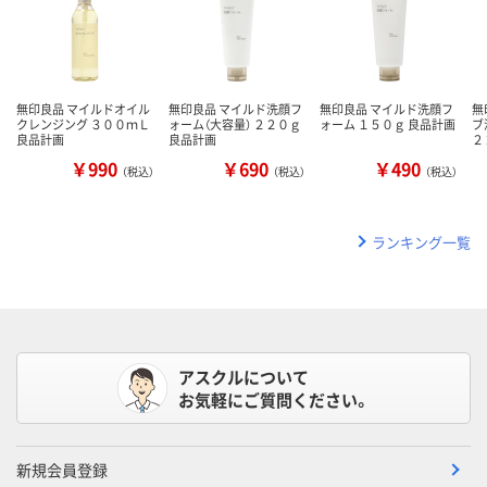
無印良品 マイルドオイル
無印良品 マイルド洗顔フ
無印良品 マイルド洗顔フ
無
クレンジング ３００ｍＬ
ォーム（大容量） ２２０ｇ
ォーム １５０ｇ 良品計画
ブ
良品計画
良品計画
２
￥990
￥690
￥490
（税込）
（税込）
（税込）
ランキング一覧
アスクルについて
お気軽にご質問ください。
新規会員登録