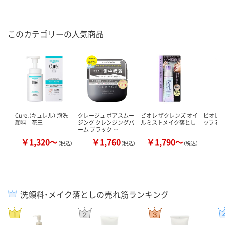
このカテゴリーの人気商品
Curel（キュレル） 泡洗
クレージュ ポアスムー
ビオレ ザクレンズ オイ
ビオレ 
顔料 花王
ジング クレンジングバ
ルミストメイク落とし
ップ 花
ーム ブラック …
￥1,320～
￥1,760
￥1,790～
￥
（税込）
（税込）
（税込）
洗顔料・メイク落としの売れ筋ランキング