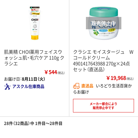
肌美精 CHOI薬用フェイスウ
クラシエ モイスタージュ W
ォッシュ肌・毛穴ケア 110g ク
コールドクリーム
ラシエ
4901417643988 270g×24点
セット（直送品）
￥544
（税込）
￥19,968
お届け日：
8月11日（火）
（税込）
直送品
いろどり生活百貨か
アスクル在庫商品
らお届け
メーカー都合により
販売停止中です
28件（32商品）中 1件目～28件目