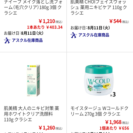
ナイーブ メイク落とし洗フォ
肌美精 CHOIフェイスウォッ
ーム（毛穴クリア）180g 3個 ク
シュ 薬用ニキビケア 110g ク
ラシエ
ラシエ
￥1,210
￥544
（税込）
（税込）
1本あたり ￥403.34
お届け日：
8月11日（火）
お届け日：
8月11日（火）
アスクル在庫商品
アスクル在庫商品
肌美精 大人のニキビ対策 薬
モイスタージュ Wコールドク
用ホワイトクリア洗顔料
リーム 270g 3個 クラシエ
110g クラシエ
￥1,968
（税込）
￥1,260
1個あたり ￥656
（税込）