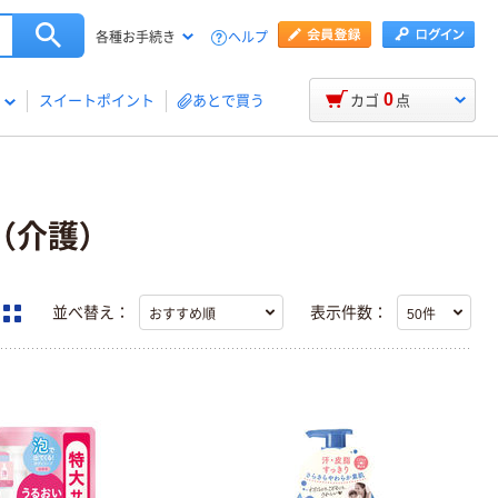
ヘルプ
各種お手続き
0
スイートポイント
あとで買う
カゴ
点
（介護）
並べ替え：
表示件数：