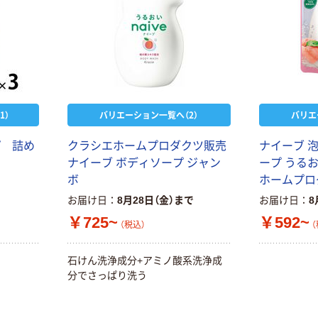
1）
バリエーション一覧へ（2）
バリエ
プ 詰め
クラシエホームプロダクツ販売
ナイーブ 
ナイーブ ボディソープ ジャン
ープ うる
ボ
ホームプロ
お届け日
8月28日（金）まで
お届け日
8
￥725~
￥592~
（税込）
（
石けん洗浄成分+アミノ酸系洗浄成
分でさっぱり洗う