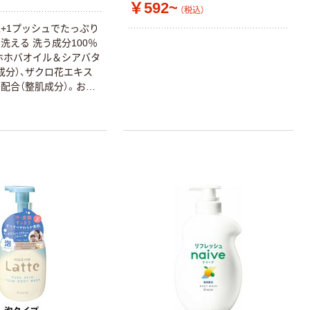
￥592~
（税込）
+1プッシュでたっぷり
洗える 洗う成分100％
ホホバオイル＆シアバタ
成分）、ザクロ花エキス
配合（整肌成分）。お風
くしっとり肌に 素肌す
合。肌のアミノ酸を守
るおいキープ ほんのり
ブーケの香り 着色料・
ベン・シリコン・サルフ
 お子さまのデリケート
しく洗いあげる