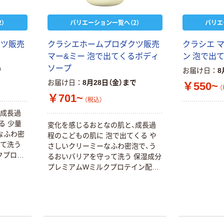
材 自助具
）
バリエーション一覧へ（2）
バリエ
人気商品
ワイズ すべり
クツ販売
クラシエホームプロダクツ販売
クラシエ 
にくいお風呂場
マー&ミー 泡で出てくるボディ
ン 泡で出
マット（浴室内
ソープ
用）BW-027
で
お届け日
8
￥3,608
（税込）
お届け日
8月28日（金）まで
￥550~
（
カゴへ
￥701~
（税込）
、成長過
る 少量
変化を感じるおとなの肌と、成長過
なふわ密
程のこどもの肌に 泡で出てくる や
って洗う
さしいクリーミーなふわ密泡で、う
クプロテ
るおいバリアを守って洗う 保湿成分
分：セラ
プレミアムWミルクプロテイン配合
おい保
うるおいバリア成分：セラミド+酵
系洗浄成
母エキス+BG（うるおい保護）配合 植
包みこむ
物由来アミノ酸系洗浄成分 サッと流
サルフェ
せる やさしく包みこむアップル＆ピ
 こども
オニーの香り サルフェートフリー・