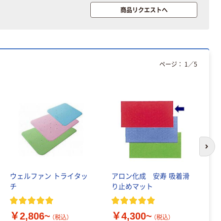
商品リクエストへ
ページ：
1
／
5
次の
ウェルファン トライタッ
アロン化成 安寿 吸着滑
パ
チ
り止めマット
ー
リ
￥2,806~
￥4,300~
￥
（税込）
（税込）