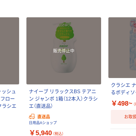
パッチテスト済 こどもと一緒に使え
る
販売停止中
クラシエ 
ォッシュ
ナイーブ リラックスBS テアニ
るボディソ
トフロー
ン ジャンボ 1箱（12本入）クラシ
￥498~
（
 クラシエ
エ（直送品）
直送品
お取
日用品Aショップ
￥5,940
（税込）