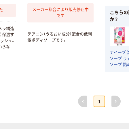
メーカー都合により販売停止中
た
こちらの
です
か？
メラ構造
テアニン（うるおい成分）配合の低刺
）保湿す
激ボディソープです。
ッシュ。
いらな
ナイーブ 
ソープ う
ソープ 詰め
【泡タイプ
前へ
次へ
1