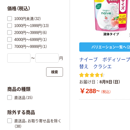
価格（税込）
1000円未満（32）
1000円～1999円（13）
2000円～3999円（6）
4000円～6999円（1）
7000円～9999円（1）
バリエーション一覧へ（2
〜
円
ナイーブ ボディソー
替え クラシエ
検索
お届け日
8月9日（日）
商品の種類
￥288~
（税込）
直送品（15）
除外する商品
直送品、お取り寄せ品を除く
（38）