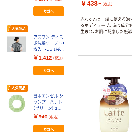
￥438~
（税込）
カゴへ
赤ちゃんと一緒に使える泡
るボディソープ。洗う成分1
人気商品
生まれ、お肌に配慮した無添
アズワン ディス
ポ洗髪ケープ 50
枚入 T-DS 1袋
(50枚) 7-8011-
￥1,412
（税込）
01（直送品）
カゴへ
人気商品
日本エンゼル シ
ャンプーハット
（グリーン） 1個
シャワーキャッ
￥940
（税込）
プ 入浴介助 介
護 やわらかい素
カゴへ