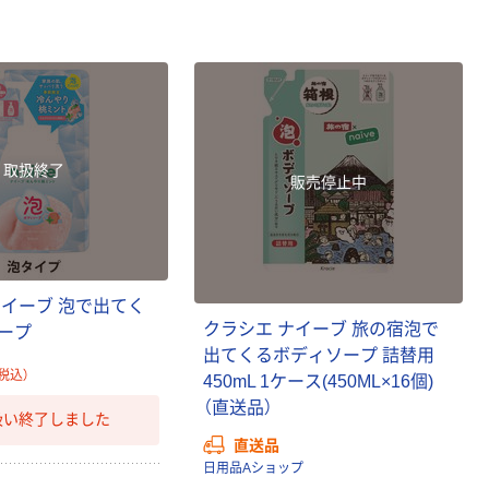
取扱終了
販売停止中
ナイーブ 泡で出てく
クラシエ ナイーブ 旅の宿泡で
ープ
出てくるボディソープ 詰替用
税込）
450mL 1ケース(450ML×16個)
（直送品）
扱い終了しました
直送品
日用品Aショップ