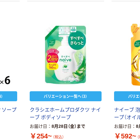
人気商品
パール金属 風呂
イス スタイルピ
ュア バススツー
ル 風呂椅子 ホ
￥2,200~
ワイト
（税込）
）
バリエーション一覧へ（3）
バリエ
人気商品
ィソープ
クラシエホームプロダクツ ナイ
ナイーブ 
ドリテック デジ
ーブ ボディソープ
ープ（オイ
タル湯温計 ガー
お届け日
8月28日（金）まで
お届け日
8
くん O-238NYE
￥254~
￥592~
1個
（税込）
（
￥1,954
（税込）