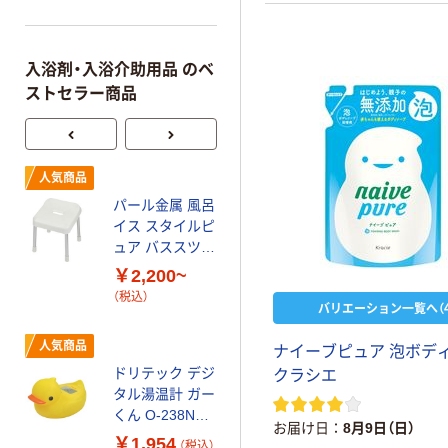
入浴剤・入浴介助用品 のベ
ストセラー商品
人気商品
人気商品
パール金属 風呂
ワコウ ダブルケ
イス スタイルピ
ープ 防水・制電
ュア バススツー
加工 ドロッパー
ル 風呂椅子 ホ
付き
￥2,200~
￥1,828~
ワイト
（税込）
（税込）
バリエーション一覧へ（4
ティティメディ
人気商品
ナイーブピュア 泡ボデ
カル レオペール
ドリテック デジ
クラシエ
専用スタンド
タル湯温計 ガー
（キャッチ式）
￥40,880~
くん O-238NYE
お届け日
8月9日（日）
（税込）
1個
￥1,954
（税込）