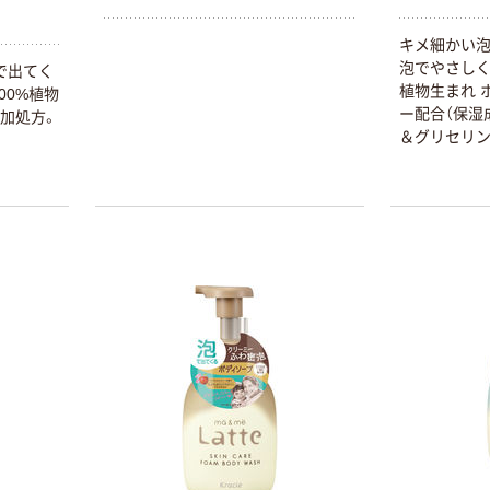
カゴへ
キメ細かい泡
泡でやさしく
で出てく
植物生まれ 
00%植物
人気商品
ー配合（保湿
加処方。
アズワン ディス
＆グリセリン
ポ洗髪ケープ 50
呂上がりも続
枚入 T-DS 1袋
こやか成分配
(50枚) 7-8011-
って洗い、う
￥1,412
（税込）
01（直送品）
甘いホワイト
鉱物油・パラ
カゴへ
ェート不使用
な肌もやさ
人気商品
日本エンゼル シ
ャンプーハット
（グリーン） 1個
シャワーキャッ
￥940
（税込）
プ 入浴介助 介
護 やわらかい素
カゴへ