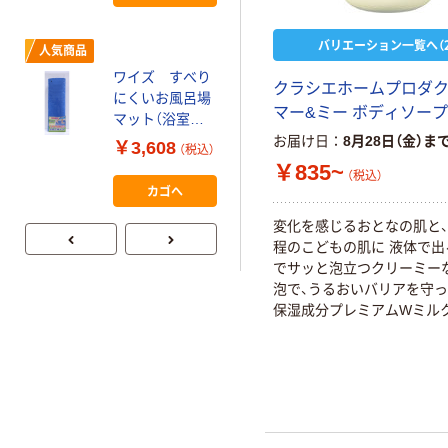
材 自助具
バリエーション一覧へ（2
人気商品
ワイズ すべり
クラシエホームプロダ
にくいお風呂場
マー&ミー ボディソープ
マット（浴室内
用）BW-027
お届け日
8月28日（金）ま
￥3,608
（税込）
￥835~
（税込）
カゴへ
変化を感じるおとなの肌と
程のこどもの肌に 液体で出
でサッと泡立つクリーミー
泡で、うるおいバリアを守
保湿成分プレミアムWミル
イン配合 うるおいバリア成
ミド+酵母エキス+BG（うる
護）配合 植物由来アミノ酸
分 サッと流せる やさしく
アップル＆ピオニーの香り 
ートフリー・パッチテスト済