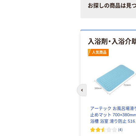
お探しの商品は見
入浴剤・入浴介
人気商品
前のスライドへ
 おふろ
アーテック お風呂場滑
610-
止めマット 700×380m
-00 マツ
浴槽 浴室 滑り防止 516
1個
(
4
)