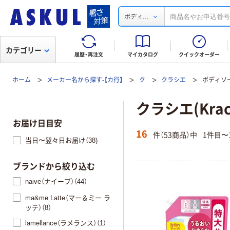
...
ボディ
カテゴリー
履歴・再注文
マイカタログ
クイックオーダー
ホーム
メーカー名から探す-【カ行】
ク
クラシエ
ボディソ
クラシエ(Kra
お届け日目安
16
件（53商品）中
1件目〜
当日〜翌々日お届け（38)
ブランドから絞り込む
naive（ナイーブ）（44）
ma&me Latte（マー＆ミー ラ
ッテ）（8）
lamellance（ラメランス）（1）