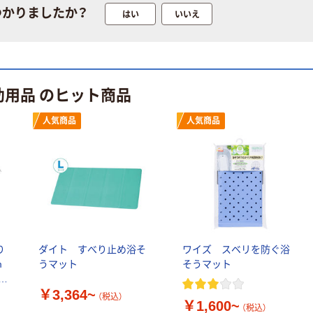
つかりましたか？
はい
いいえ
助用品 のヒット商品
人気商品
人気商品
り
ダイト すべり止め浴そ
ワイズ スベリを防ぐ浴
m
うマット
そうマット
91
￥3,364~
（税込）
￥1,600~
（税込）