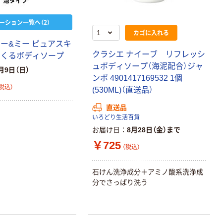
ーション一覧へ（2）
カゴに入れる
マー&ミー ピュアスキ
クラシエ ナイーブ リフレッシ
てくるボディソープ
ュボディソープ（海泥配合）ジャ
月9日（日）
ンボ 4901417169532 1個
税込）
(530ML)（直送品）
直送品
いろどり生活百貨
お届け日
8月28日（金）まで
￥725
（税込）
石けん洗浄成分＋アミノ酸系洗浄成
分でさっぱり洗う