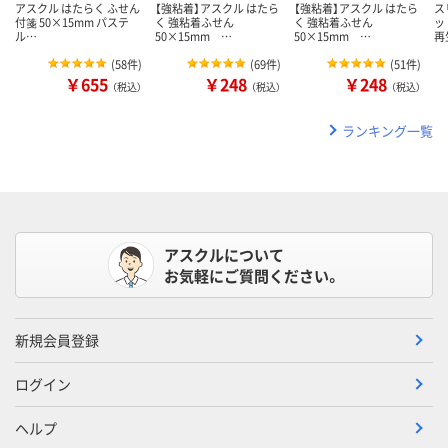
アスクル はたらく ふせん
【強粘着】アスクル はたら
【強粘着】アスクル はたら
ス
付箋 50×15mm パステ
く 強粘着ふせん
く 強粘着ふせん
ッ
ル…
50×15mm …
50×15mm …
再
(
58件
)
(
69件
)
(
51件
)
￥655
￥248
￥248
（税込）
（税込）
（税込）
ランキング一覧
アスクルについて
お気軽にご質問ください。
新規会員登録
ログイン
ヘルプ