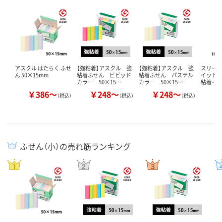
アスクル はたらく ふせ
【強粘着】アスクル 強
【強粘着】アスクル 強
スリーエ
ん 50×15mm
粘着ふせん ビビッド
粘着ふせん パステル
イット 
カラー 50×15…
カラー 50×15…
粘着・再
￥386～
￥248～
￥248～
￥
（税込）
（税込）
（税込）
ふせん（小）の売れ筋ランキング