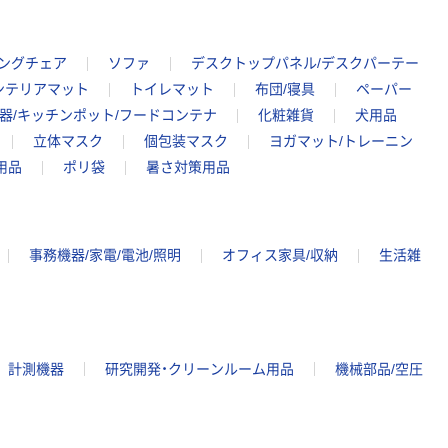
キングチェア
ソファ
デスクトップパネル/デスクパーテー
ンテリアマット
トイレマット
布団/寝具
ペーパー
器/キッチンポット/フードコンテナ
化粧雑貨
犬用品
立体マスク
個包装マスク
ヨガマット/トレーニン
用品
ポリ袋
暑さ対策用品
事務機器/家電/電池/照明
オフィス家具/収納
生活雑
計測機器
研究開発・クリーンルーム用品
機械部品/空圧