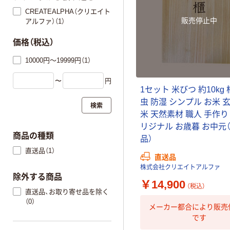
CREATEALPHA（クリエイト
販売停止中
アルファ）（1）
価格（税込）
10000円～19999円（1）
〜
円
1セット 米びつ 約10kg 
虫 防湿 シンプル お米 
検索
米 天然素材 職人 手作り
リジナル お歳暮 お中元
商品の種類
品）
直送品（1）
直送品
株式会社クリエイトアルファ
除外する商品
￥14,900
（税込）
直送品、お取り寄せ品を除く
（0）
メーカー都合により販売
です