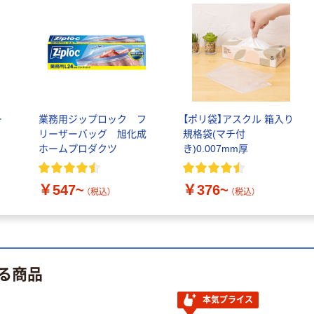
嬬恋銘水 ナチュ
ラルミネラルウ
ォーター 500ml
キャップシール
￥1,037~
付き／2Lラベル
（税込）
レス 10本
本気プライス
ー
業務用ジップロック フ
【ポリ袋】アスクル 箱入り
ペーパータオル
リーザーバッグ 旭化成
規格袋(マチ付
中判 バージンパ
ホームプロダクツ
き)0.007mm厚
ルプ100％ 200
枚入 PEFC認証
￥156~
（税込）
￥547~
￥376~
シングル アスク
（税込）
（税込）
ルオリジナル
オリジナル
【アスクル限定】
ファーストレイ
ト ニトリルグ
る商品
ローブ ホワイ
￥698~
（税込）
ト 粉なし（パ
本気プライス
ウダーフリー）