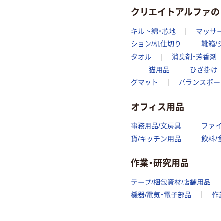
クリエイトアルファの
キルト綿・芯地
マッサ
ション/机仕切り
靴箱/
タオル
消臭剤・芳香剤
猫用品
ひざ掛け
グマット
バランスボー
オフィス用品
事務用品/文房具
ファ
貨/キッチン用品
飲料/
作業・研究用品
テープ/梱包資材/店舗用品
機器/電気・電子部品
作