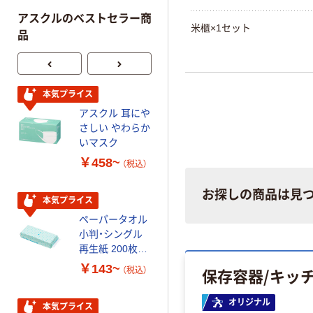
アスクルのベストセラー商
米櫃×1セット
品
本気プライス
本気プライス
アスクル 耳にや
ファーストレイ
さしい やわらか
ト ホワイト紙コ
いマスク
ップ
￥458~
￥374~
（税込）
（税込）
お探しの商品は見
本気プライス
オリジナル
ペーパータオル
スズラン 酒精綿
小判・シングル
G バルクタイプ
再生紙 200枚
指定医薬部外品
FSC認証紙 アス
￥143~
￥140~
保存容器/キッ
（税込）
（税込）
クルオリジナル
オリジナル
本気プライス
本気プライス