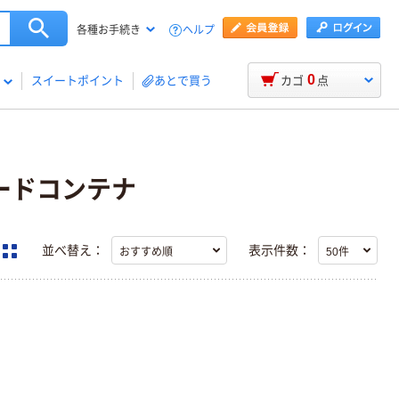
ヘルプ
各種お手続き
0
スイートポイント
あとで買う
カゴ
点
ードコンテナ
並べ替え：
表示件数：