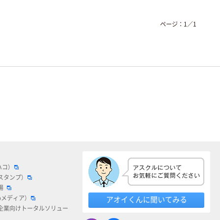
ページ：
1
／
1
ハコ）
スタンプ）
場
bメディア）
アオイくんに聞いてみる
企業向けトータルソリュー