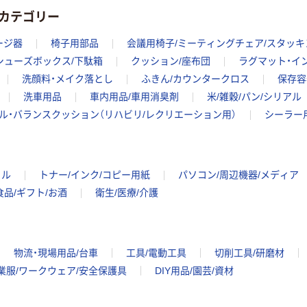
カテゴリー
ージ器
椅子用部品
会議用椅子/ミーティングチェア/スタッ
シューズボックス/下駄箱
クッション/座布団
ラグマット・イ
洗顔料・メイク落とし
ふきん/カウンタークロス
保存容
洗車用品
車内用品/車用消臭剤
米/雑穀/パン/シリアル
ル・バランスクッション（リハビリ/レクリエーション用）
シーラー
イル
トナー/インク/コピー用紙
パソコン/周辺機器/メディア
食品/ギフト/お酒
衛生/医療/介護
物流・現場用品/台車
工具/電動工具
切削工具/研磨材
業服/ワークウェア/安全保護具
DIY用品/園芸/資材