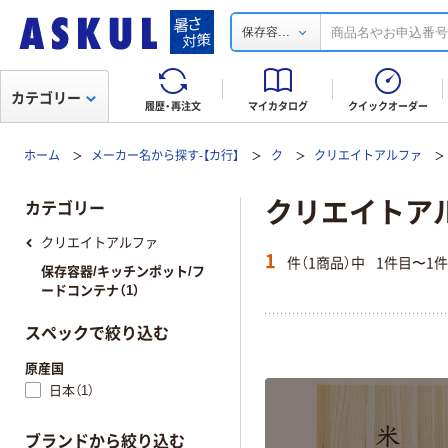
...
保存容
カテゴリー
履歴・再注文
マイカタログ
クイックオーダー
ホーム
メーカー名から探す-【カ行】
ク
クリエイトアルファ
クリエイトアル
カテゴリー
クリエイトアルファ
1
件（1商品）中
1件目〜1
保存容器/キッチンポット/フ
ードコンテナ（1）
スペックで絞り込む
原産国
日本（1）
ブランドから絞り込む