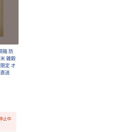
桐箱 防
玄米 雑穀
 限定 オ
（直送
停止中