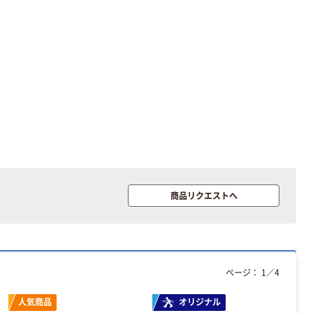
商品リクエストへ
ページ：
1
／
4
人気商品
オリジナル