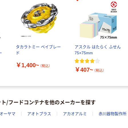
ル
タカラトミー ベイブレー
アスクル はたらく ふせん
ー
ド
75×75mm
￥1,400~
（税込）
￥407~
（税込）
ット/フードコンテナを他のメーカーを探す
オーヤマ
アオトプラス
アカオアルミ
赤川器物製作所