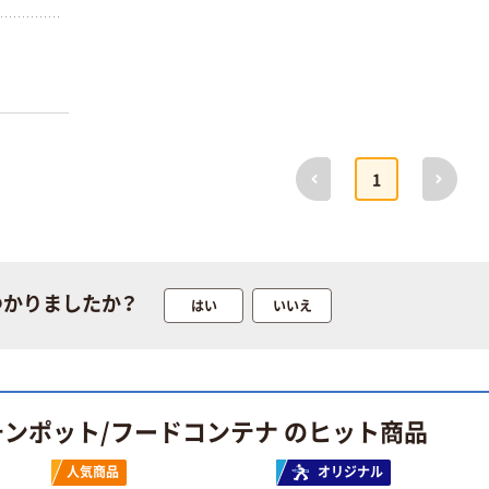
期間限定価格
本気プライス
前へ
次へ
アスクル プラ
アスクル 耳にや
1
スチックグロー
さしい やわらか
ブ 薄手 粉な
いマスク
し（パウダーフ
￥298~
￥458~
（税込）
（税込）
リー）
つかりましたか？
はい
いいえ
本気プライス
ペーパータオル
小判・シングル
再生紙 200枚
FSC認証紙 アス
￥143~
チンポット/フードコンテナ のヒット商品
（税込）
クルオリジナル
人気商品
オリジナル
本気プライス