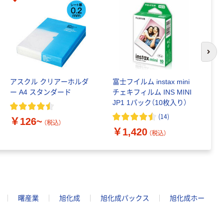
次の
アスクル クリアーホルダ
富士フイルム instax mini
ゴ
ー A4 スタンダード
チェキフィルム INS MINI
乳
JP1 1パック（10枚入り）
詰
1
(
14
)
￥126~
（税込）
￥1,420
￥
（税込）
曙産業
旭化成
旭化成パックス
旭化成ホー