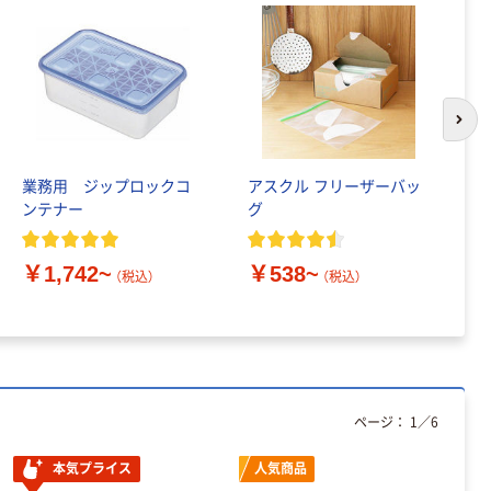
次の
業務用 ジップロックコ
アスクル フリーザーバッ
ポ
ンテナー
グ
サ
￥1,742~
￥538~
￥
（税込）
（税込）
ページ：
1
／
6
本気プライス
人気商品