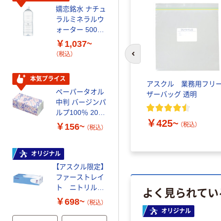
嬬恋銘水 ナチュ
ティッシュペー
ラルミネラルウ
パー ボックス
ォーター 500ml
モカ 200組 5個
キャップシール
アスクル オリジ
￥1,037~
￥428~
（税込）
付き／2Lラベル
ナルティッシュ
（税込）
前のスライドへ
レス 10本
PEFC認証
オリジナル
本気プライス
ボキー
ジップロック フリーザー
アスクル 業務用フリ
【アスクル限定】
ペーパータオル
バッグ 旭化成ホームプロ
ザーバッグ 透明
ファーストレイ
中判 バージンパ
ダクツ
ト ニトリルグ
ルプ100％ 200
ローブ ブル
￥698~
（税込）
￥425~
枚入 PEFC認証
￥1,844~
（税込）
ー 粉なし（パ
￥156~
（税込）
（税込）
シングル アスク
ウダーフリー）
ルオリジナル
人気商品
オリジナル
サントリー 天然
【アスクル限定】
水 ミネラルウォ
ファーストレイ
ーター ペットボ
ト ニトリルグ
よく見られてい
トル
￥686~
（税込）
ローブ ホワイ
￥698~
（税込）
ト 粉なし（パ
オリジナル
ウダーフリー）