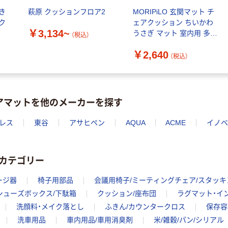
本気プライス
大塚製薬工場
き
萩原 クッションフロア2
MORIPiLO 玄関マット チ
ペーパータオル
経口補水液 オー
ク
ェアクッション ちいかわ
中判 再生紙
￥3,134~
エスワン（OS-1）
うさぎ マット 室内用 多用
（税込）
100％ 200枚
途 滑り止め 小さめ 約
￥159~
（税込）
FSC認証 シング
￥2,640
46×31cm リボン ベージュ
￥149~
（税込）
（税込）
ル 大王製紙共同
企画 オリジナル
アマットを他のメーカーを探す
レス
東谷
アサヒペン
AQUA
ACME
イノベ
カテゴリー
ージ器
椅子用部品
会議用椅子/ミーティングチェア/スタッ
シューズボックス/下駄箱
クッション/座布団
ラグマット・イ
洗顔料・メイク落とし
ふきん/カウンタークロス
保存容
洗車用品
車内用品/車用消臭剤
米/雑穀/パン/シリアル