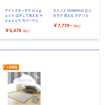
本気プライス
ェキ専用フィル
ニチバン セロテ
ム INSTAX MINI
アイリスオーヤマ Ｈａｇ
スミノエ HOMERUG むじ
ス
ープ 大巻
WW2
ａｓｈ はがして洗える Ｈ
のラグ 洗える ラグ ソル
オ
￥1,580~
￥124~
（税込）
ａｇａｓｈ カバーベニワ
1
（税込）
￥7,770~
レン風 幅1850×奥行
T
（税込）
￥5,478
￥
1850mm グレージュ 1枚
（税込）
本気プライス
本気プライス
（直送品）
アスクル セロハ
トイレットペー
ンテープ
パー シングル
120ｍ 再生紙
￥216~
（税込）
100% 6ロール
￥470~
（税込）
リサイクル100
本気プライス
芯あり FSC認
人気商品
証
アスクル トイ
レのおそうじシ
ート 大王製紙
共同企画 トイ
￥330~
（税込）
レクリーナー
トイレシート
オリジナル
本気プライス
アスクル フラッ