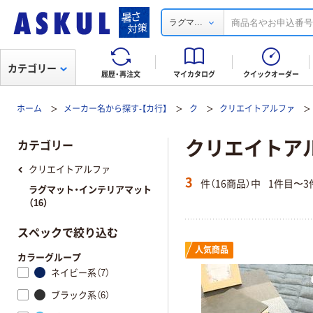
...
ラグマ
カテゴリー
履歴・再注文
マイカタログ
クイックオーダー
ホーム
メーカー名から探す-【カ行】
ク
クリエイトアルファ
クリエイトア
カテゴリー
クリエイトアルファ
3
件（16商品）中
1件目〜3
ラグマット・インテリアマット
（16）
スペックで絞り込む
人気商品
カラーグループ
ネイビー系（7）
ブラック系（6）