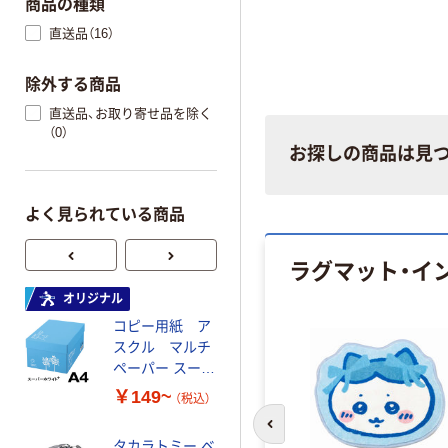
商品の種類
直送品（16）
除外する商品
直送品、お取り寄せ品を除く
（0）
お探しの商品は見
よく見られている商品
ラグマット・イ
オリジナル
オリジナル
コピー用紙 ア
ゴミ袋 エコノミ
スクル マルチ
ータイプ 乳白半
ペーパー スーパ
透明 高密度タイ
ーホワイト+
プ 詰替用 バイ
￥149~
￥616~
（税込）
（税込）
オマス素材10％
配合
前のスライドへ
タカラトミー ベ