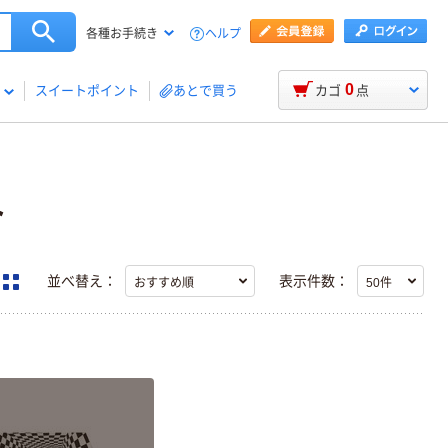
ヘルプ
各種お手続き
0
スイートポイント
あとで買う
カゴ
点
ト
並べ替え：
表示件数：