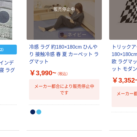
販売停止中
冷感 ラグ 約180×180cm ひんや
トリックア
2）
り 接触冷感 春 夏 カーペット ラ
180×180
グマット
欧 ラグマッ
 インデ
ット モダ
寝 ラグ
￥3,990~
（税込）
￥3,352
メーカー都合により販売停止中
です
メーカー