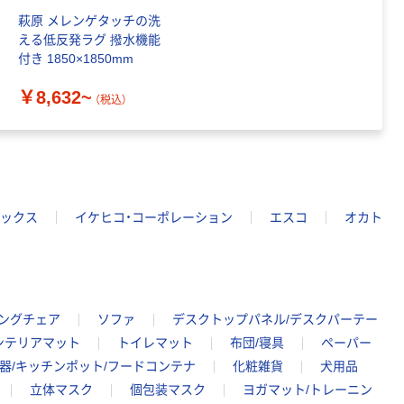
トファイル エコ
萩原 メレンゲタッチの洗
ノミータイプ
える低反発ラグ 撥水機能
A4タテ(コクヨ
付き 1850×1850mm
￥115~
（税込）
製造）
￥8,632~
（税込）
ックス
イケヒコ・コーポレーション
エスコ
オカト
キングチェア
ソファ
デスクトップパネル/デスクパーテー
ンテリアマット
トイレマット
布団/寝具
ペーパー
器/キッチンポット/フードコンテナ
化粧雑貨
犬用品
立体マスク
個包装マスク
ヨガマット/トレーニン