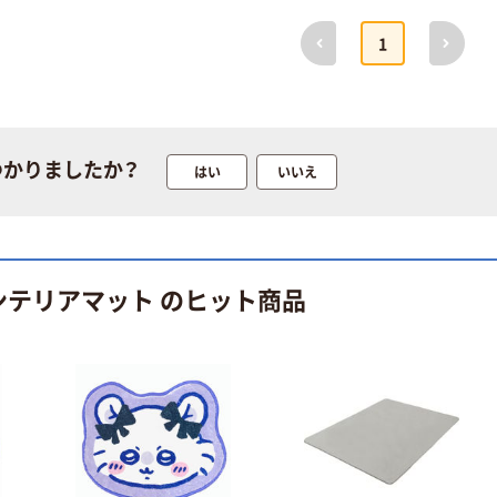
前へ
次へ
1
つかりましたか？
はい
いいえ
ンテリアマット のヒット商品
本気プライス
オリジナル
アスクル はたら
アスクル 「現場
く ふせん
のチカラ」 養生
50×15mm
テープ
￥386~
￥358~
（税込）
（税込）