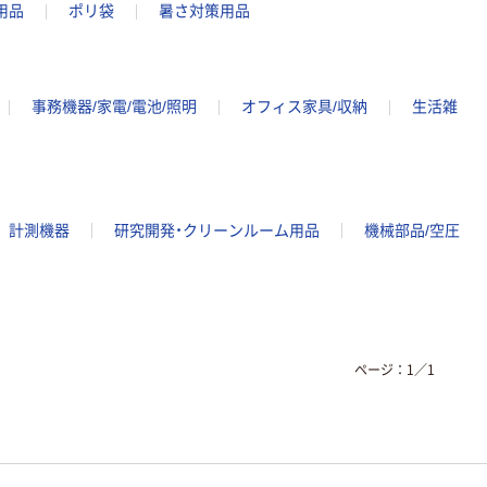
用品
ポリ袋
暑さ対策用品
事務機器/家電/電池/照明
オフィス家具/収納
生活雑
計測機器
研究開発・クリーンルーム用品
機械部品/空圧
ページ：
1
／
1