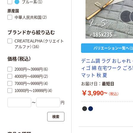
ブルー系（1）
原産国
中華人民共和国（2）
ブランドから絞り込む
CREATEALPHA（クリエイト
アルファ）（16）
バリエーション一覧へ（1
価格（税込）
デニム調 ラグ おしゃれ
ィゴ 綿 在宅ワーク ごろ
2000円～3999円（6）
マット 秋 夏
4000円～6999円（2）
7000円～9999円（4）
お届け日
最短日
10000円～19999円（4）
￥3,990~
（税込）
〜
円
検索