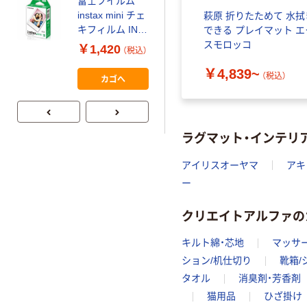
富士フイルム
本気プライス
instax mini チェ
萩原 折りたためて 水拭
【ガムテープ】ア
キフィルム INS
できる プレイマット エ
スクル 現場のチ
MINI JP1 1パッ
スモロッコ
￥1,420
（税込）
カラ 厚さ
ク（10枚入り）
0.22mm 布テー
￥4,839~
￥145~
（税込）
（税込）
カゴへ
プ
ラグマット・インテリ
アイリスオーヤマ
アキ
ー
クリエイトアルファの
キルト綿・芯地
マッサ
ション/机仕切り
靴箱/
タオル
消臭剤・芳香剤
猫用品
ひざ掛け