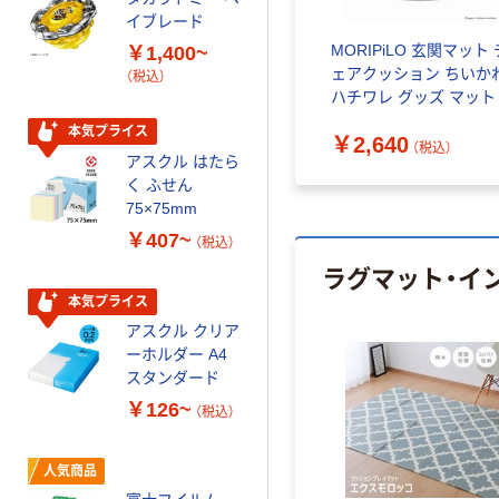
オリジナル
イブレード
乾電池 単3
MORIPiLO 玄関マット 
￥1,400~
形 アルカリ乾
ェアクッション ちいか
（税込）
電池 北欧パッ
ハチワレ グッズ マット 室
ケージ アスク
￥140~
（税込）
内用 多用途 滑り止め 
ルオリジナル
本気プライス
￥2,640
め 約38×33cm リボン
（税込）
アスクル はたら
ー
本気プライス
く ふせん
ティッシュペー
75×75mm
パー ボックス
￥407~
（税込）
150組 5箱入 ア
ラグマット・イ
スクル スマート
￥328~
（税込）
コンパクト ビ
本気プライス
ビッド PEFC認
アスクル クリア
証
オリジナル
ーホルダー A4
コピー用紙 マ
スタンダード
ルチペーパー
￥126~
（税込）
スーパーエコノ
ミー+
￥149~
（税込）
人気商品