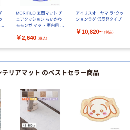
本気プライス
オリジナル
トイレットペー
サントリー 伊右
チ
MORIPiLO 玄関マット チ
アイリスオーヤマ ラ・クッ
パー ダブル60
衛門 「お茶、どう
わ
ェアクッション ちいかわ
ションラグ 低反発タイプ
ｍ 再生紙
ぞ。」 緑茶
モモンガ マット 室内用 多
100% 6ロール
￥460~
￥528~
（税込）
（税込）
￥10,820~
小さ
用途 滑り止め 小さめ 可愛
（税込）
リサイクル100
￥2,640
ブル
い 約40×33cm リボンパー
（税込）
芯あり FSC認
プル
証
オリジナル
オリジナル
乾電池 単4
アスクル プラス
形 アルカリ乾
チックグローブ
電池 北欧パッ
粉なし（パウダ
ンテリアマット のベストセラー商品
ケージ アスク
ーフリー）
￥140~
￥398~
（税込）
（税込）
ルオリジナル
富士フイルム
オリジナル
instax mini13
アスクルオリジ
INS MINI 13
ナル ラミネー
￥12,100~
トフィルム A4
（税込）
サイズ
￥458~
（税込）
100μ（ミクロン）
本気プライス