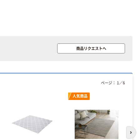
商品リクエストへ
ページ：
1
／
6
本気プライス
本気プライス
人気商品
アスクル はたら
キングジム テプ
く ふせん 付箋
ラ TEPRA
75×25mm
PRO【純正】テー
プ 白ラベル
￥377~
￥914~
（税込）
（税込）
12mm幅 （黒文
字）
次の
富士フイルム チ