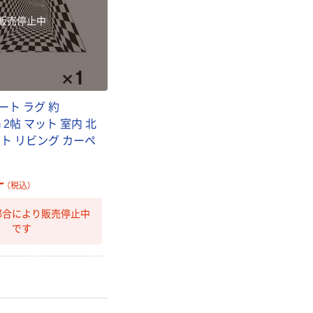
販売停止中
ート ラグ 約
cm 2帖 マット 室内 北
ト リビング カーペ
ン
~
（税込）
都合により販売停止中
です