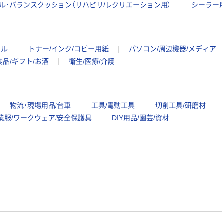
ル・バランスクッション（リハビリ/レクリエーション用）
シーラー
イル
トナー/インク/コピー用紙
パソコン/周辺機器/メディア
食品/ギフト/お酒
衛生/医療/介護
物流・現場用品/台車
工具/電動工具
切削工具/研磨材
業服/ワークウェア/安全保護具
DIY用品/園芸/資材