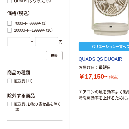
QUADS（クワッズ）（6）
価格（税込）
7000円～9999円（1）
10000円～19999円（10）
〜
円
バリエーション一覧へ（2
検索
QUADS QS DUOAIR
お届け日
最短日
商品の種類
￥17,150~
（税込）
直送品（11）
エアコンの風を効率よく循
除外する商品
冷暖房効率を上げるために
直送品、お取り寄せ品を除く
（0）