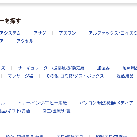
ーを探す
アシステム
アサダ
アズワン
アルファックス・コイズ
ア
アクセル
イズ
サーキュレーター/送排風機/換気扇
加湿器
暖房用
マッサージ器
その他 ゴミ箱/ダストボックス
温熱用品
イル
トナー/インク/コピー用紙
パソコン/周辺機器/メディア
食品/ギフト/お酒
衛生/医療/介護