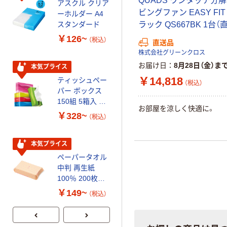
QUADS ワンタッチ分解
アスクル クリア
アスクル 耳にや
ビングファン EASY FIT 
ーホルダー A4
さしい やわらか
スタンダード
いマスク
ラック QS667BK 1台（
￥126~
￥458~
（税込）
（税込）
直送品
株式会社グリーンクロス
お届け日
8月28日（金）ま
本気プライス
本気プライス
￥14,818
ティッシュペー
トイレットペー
（税込）
パー ボックス
パー シングル
150組 5箱入 ア
120ｍ 再生紙
お部屋を涼しく快適に。
スクル スマート
100% 6ロール
￥328~
￥470~
（税込）
（税込）
コンパクト ビ
リサイクル100
ビッド PEFC認
芯あり FSC認
証
証
本気プライス
期間限定価格
ペーパータオル
アスクル プラ
中判 再生紙
スチックグロー
100％ 200枚
ブ 薄手 粉な
FSC認証 シング
し（パウダーフ
￥149~
￥298~
（税込）
（税込）
ル 大王製紙共同
リー）
企画 オリジナル