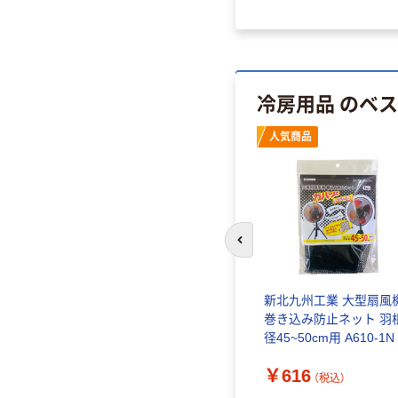
冷房用品 のベ
人気商品
前のスライドへ
新北九州工業 大型扇風
巻き込み防止ネット 羽
径45~50cm用 A610-1N 
個
￥616
（税込）