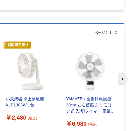
壁
ページ：
1
／
2
期間限定価格
次の
小泉成器 卓上扇風機
YAMAZEN 壁掛け扇風機
ス
KLF1365W 1台
30cm 左右首振り リモコ
M
ン式 入/切タイマー 風量3
￥2,480
￥
段階 YWX-E302(W) 1台
（税込）
￥6,980
（税込）