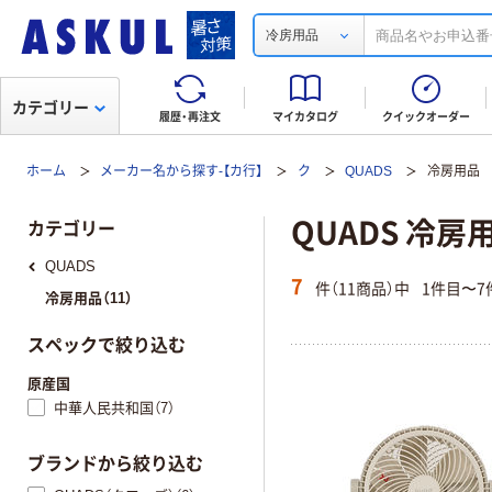
冷房用品
カテゴリー
履歴・再注文
マイカタログ
クイックオーダー
ホーム
メーカー名から探す-【カ行】
ク
QUADS
冷房用品
QUADS 冷房
カテゴリー
QUADS
7
件（11商品）中
1件目〜7
冷房用品（11）
スペックで絞り込む
原産国
中華人民共和国（7）
ブランドから絞り込む