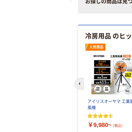
お探しの商品は見
冷房用品 のヒ
人気商品
前のスライドへ
ズ ベル
アイリスオーヤマ 工業
風機
）
￥9,980~
（税込）