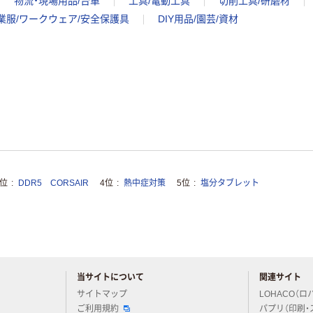
物流・現場用品/台車
工具/電動工具
切削工具/研磨材
業服/ワークウェア/安全保護具
DIY用品/園芸/資材
3位
DDR5 CORSAIR
4位
熱中症対策
5位
塩分タブレット
当サイトについて
関連サイト
アスクルについてお気軽にご質問ください
サイトマップ
LOHACO（ロ
ご利用規約
パプリ（印刷・