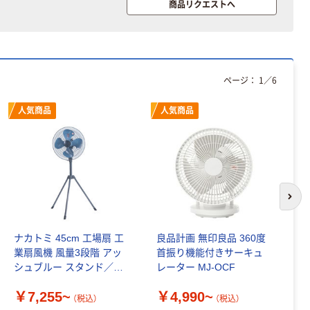
商品リクエストへ
ページ：
1
／
6
人気商品
人気商品
次の
ナカトミ 45cm 工場扇 工
良品計画 無印良品 360度
コ
業扇風機 風量3段階 アッ
首振り機能付きサーキュ
マ
シュブルー スタンド／フ
レーター MJ-OCF
ラ
ロア／キャスター／壁掛
能
￥7,255~
￥4,990~
￥
け
能
（税込）
（税込）