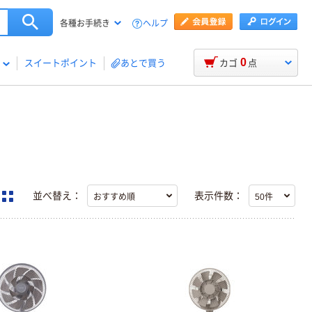
ヘルプ
各種お手続き
0
スイートポイント
あとで買う
カゴ
点
並べ替え：
表示件数：