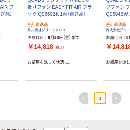
DCリ
QUADS ワンタッチ分解DC壁
QUADS 
ティッシュペー
スズラン 酒精綿
AIR ブ
掛けファン EASY FIT AIR ブラ
グファン 
パー ボックス
G バルクタイプ
モカ 200組 5個
直送品）
ック QS669BK 1台（直送品）
QS694BW
指定医薬部外品
アスクル オリジ
￥428~
（税込）
直送品
直送品
ナルティッシュ
￥140~
（税込）
株式会社グリーンクロス
株式会社グリ
PEFC認証
で
お届け日
8月28日（金）まで
お届け日
8
オリジナル
人気商品
￥14,818
￥14,81
【アスクル限定】
（税込）
サントリー 天然
ファーストレイ
水 ミネラルウォ
ト ニトリルグ
お部屋を涼しく快適に。
お部屋を涼し
ーター ペットボ
ローブ ブル
￥698~
（税込）
トル
ー 粉なし（パ
￥686~
（税込）
ウダーフリー）
オリジナル
本気プライス
アスクル 検査用
ファーストレイ
前へ
次へ
ディスポパンツ
1
ト ホワイト紙コ
￥96~
（税込）
ップ
￥374~
（税込）