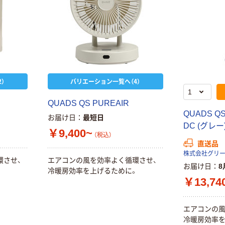
）
バリエーション一覧へ（4）
QUADS QS PUREAIR
QUADS QS
お届け日
最短日
DC (グレー
￥9,400~
（税込）
直送品
株式会社グリ
環させ、
エアコンの風を効率よく循環させ、
お届け日
8
。
冷暖房効率を上げるために。
￥13,74
エアコンの風
冷暖房効率を