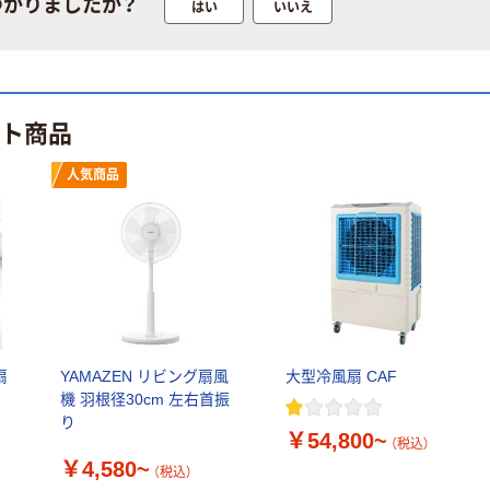
つかりましたか？
はい
いいえ
ット商品
人気商品
扇
YAMAZEN リビング扇風
大型冷風扇 CAF
機 羽根径30cm 左右首振
り
￥54,800~
（税込）
￥4,580~
（税込）