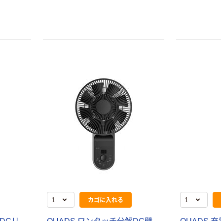
本気プライス
オリジナル
蛍光オプテック
【アスクル限定】
ス1(アスクル限
ファーストレイ
定モデル) 蛍光
ト ニトリルグ
ペン ゼブラ
ローブ ホワイ
￥52~
￥698~
（税込）
（税込）
ト 粉なし（パ
ウダーフリー）
本気プライス
本気プライス
嬬恋銘水 ナチュ
ペーパータオル
ラルミネラルウ
小判・シングル
ォーター 500ml
再生紙 200枚
キャップシール
FSC認証紙 アス
￥1,037~
￥143~
（税込）
付き／2Lラベル
クルオリジナル
（税込）
カゴに入れる
レス 10本
本気プライス
オリジナル