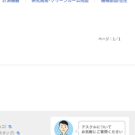
計測機器
研究開発・クリーンルーム用品
機械部品/空圧
ページ：
1
／
1
ハコ）
スタンプ）