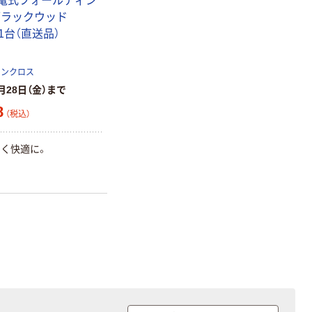
充電式フォールディン
アスクル クリア
ブラックウッド
ーホルダー A4
スタンダード
 1台（直送品）
￥126~
（税込）
ーンクロス
月28日（金）まで
本気プライス
8
ティッシュペー
（税込）
パー ボックス
150組 5箱入 ア
く快適に。
スクル スマート
￥328~
（税込）
コンパクト ビ
ビッド PEFC認
証
本気プライス
ペーパータオル
中判 再生紙
100％ 200枚
FSC認証 シング
￥149~
（税込）
ル 大王製紙共同
企画 オリジナル