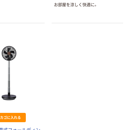
お部屋を涼しく快適に。
本気プライス
オリジナル
アスクル トイ
コピー用紙 ア
レのおそうじシ
スクル マルチ
ート 大王製紙
ペーパー スーパ
共同企画 トイ
ーホワイト+
￥330~
￥149~
（税込）
（税込）
レクリーナー
トイレシート
オリジナル
本気プライス
オリジナル
【ガムテープ】ア
アスクル プラス
スクル 現場のチ
チックグローブ
カラ 厚さ
粉なし（パウダ
0.22mm 布テー
ーフリー）
￥145~
￥398~
（税込）
（税込）
プ
カゴに入れる
本気プライス