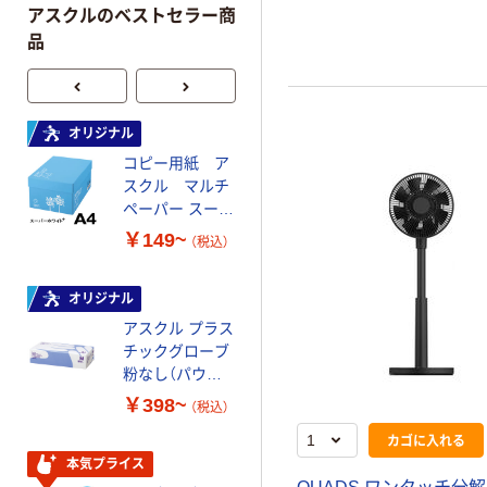
アスクルのベストセラー商
品
オリジナル
オリジナル
コピー用紙 ア
コピー用紙 マ
スクル マルチ
ルチペーパー
ペーパー スーパ
スーパーエコノ
ーホワイト+
ミー+
￥149~
￥149~
（税込）
（税込）
オリジナル
本気プライス
アスクル プラス
トイレットペー
チックグローブ
パー ダブル60
粉なし（パウダ
ｍ 再生紙
ーフリー）
100% 6ロール
￥398~
￥460~
（税込）
（税込）
リサイクル100
カゴに入れる
芯あり FSC認
証
本気プライス
本気プライス