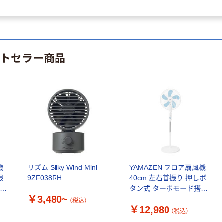
ストセラー商品
機
リズム Silky Wind Mini
YAMAZEN フロア扇風機
根
9ZF038RH
40cm 左右首振り 押しボ
1
タン式 ターボモード搭載
￥3,480~
風量6段階 YFT-B407(W)
（税込）
￥12,980
1台
（税込）