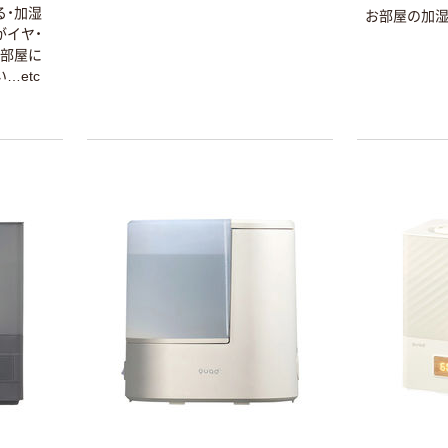
る・加湿
お部屋の加湿
がイヤ・
・部屋に
…etc