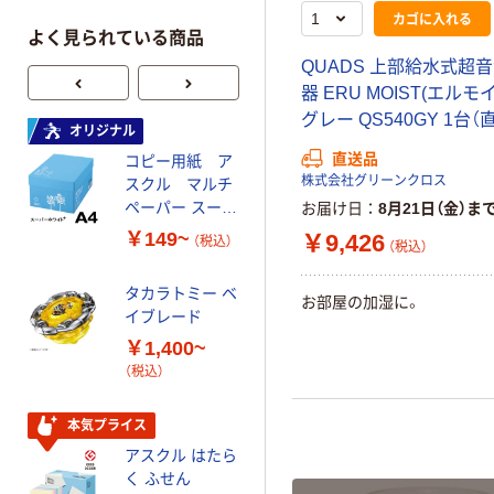
カゴに入れる
よく見られている商品
QUADS 上部給水式超
器 ERU MOIST(エルモ
グレー QS540GY 1台（
オリジナル
オリジナル
直送品
コピー用紙 ア
ゴミ袋 エコノミ
株式会社グリーンクロス
スクル マルチ
ータイプ 乳白半
ペーパー スーパ
透明 高密度タイ
お届け日
8月21日（金）ま
ーホワイト+
プ 詰替用 バイ
￥149~
￥616~
￥9,426
（税込）
（税込）
（税込）
オマス素材10％
配合
タカラトミー ベ
オリジナル
お部屋の加湿に。
イブレード
乾電池 単3
￥1,400~
形 アルカリ乾
（税込）
電池 北欧パッ
ケージ アスク
￥140~
（税込）
ルオリジナル
本気プライス
アスクル はたら
本気プライス
く ふせん