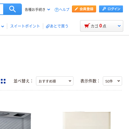
ヘルプ
各種お手続き
0
スイートポイント
あとで買う
カゴ
点
並べ替え：
表示件数：