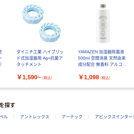
空
ダイニチ工業 ハイブリッ
YAMAZEN 加湿器除菌液
ー
ド式加湿器用 Ag+抗菌ア
500ml 空間消臭 天然由来
）
タッチメント
成分配合 無香料 アルコー
ル不使用 KSJ-500 1本
￥1,590~
￥1,098
（税込）
（税込）
を探す
ベル
アントレックス
アーテック
アピックスインター