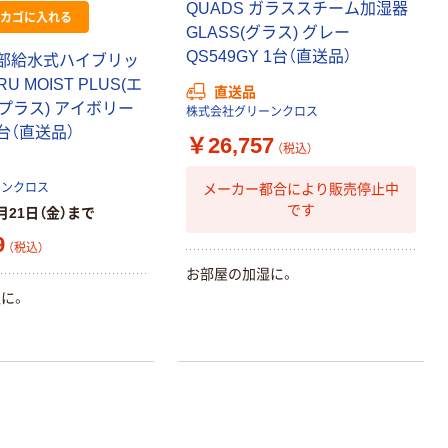
QUADS ガラススチーム加湿器
カゴに入れる
GLASS(グラス) グレー
QS549GY 1台（直送品）
上部給水式ハイブリッ
U MOIST PLUS(エ
直送品
プラス) アイボリー
株式会社グリーンクロス
本気プライス
本気プライス
 1台（直送品）
￥26,757
アスクル はたら
キングジム テプ
（税込）
く ふせん 付箋
ラ TEPRA
75×25mm
PRO【純正】テー
メーカー都合により販売停止中
ーンクロス
プ 白ラベル
です
月21日（金）まで
￥377~
￥914~
（税込）
（税込）
12mm幅 （黒文
9
（税込）
字）
富士フイルム
富士フイルム チ
お部屋の加湿に。
instax mini13
ェキ専用フィル
に。
INS MINI 13
ム INSTAX MINI
WW2
￥12,100~
￥1,580~
（税込）
（税込）
本気プライス
本気プライス
アスクル セロハ
トイレットペー