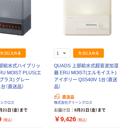
カゴに入れる
カゴに入れる
上部給水式ハイブリッ
QUADS 上部給水式超音波加湿
U MOIST PLUS(エ
器 ERU MOIST(エルモイスト)
プラス) グレー
アイボリー QS540IV 1台（直送
 1台（直送品）
品）
直送品
ーンクロス
株式会社グリーンクロス
月21日（金）まで
お届け日
8月21日（金）まで
9
￥9,426
（税込）
（税込）