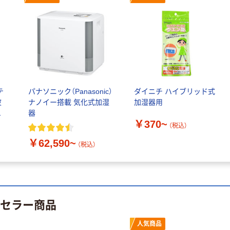
テ
パナソニック（Panasonic）
ダイニチ ハイブリッド式
波
ナノイー搭載 気化式加湿
加湿器用
ス
器
￥370~
（税込）
￥62,590~
（税込）
トセラー商品
人気商品