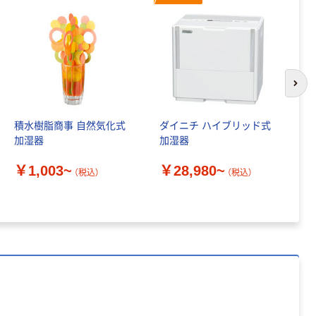
次の
積水樹脂商事 自然気化式
ダイニチ ハイブリッド式
ダ
加湿器
加湿器
替
￥1,003~
￥28,980~
￥
（税込）
（税込）