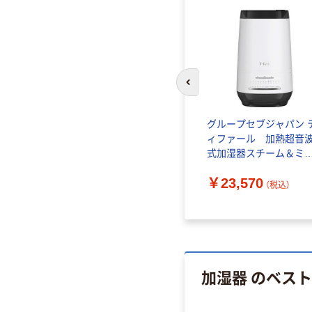
前のスライドへ
グループセブジャパン 
ィファール 加熱超音
式加湿器スチーム＆ミ
ト（４．０ｌ） 23-0507-
￥23,570
019 1箱（直送品）
（税込）
加湿器 のベス