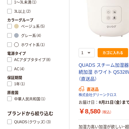
1～3L未満（1）
3L以上（2）
カラーグループ
ベージュ系（5）
グレー系（4）
ホワイト系（1）
カゴに入れる
電源タイプ
ACアダプタタイプ（8）
QUADS スチーム加湿器2
AC（4）
続加湿 ホワイト QS328
保証期間
（直送品）
1年（1）
直送品
原産国
株式会社グリーンクロス
中華人民共和国（1）
お届け日
8月21日（金）ま
￥8,580
（税込）
ブランドから絞り込む
QUADS（クワッズ）（3）
加湿力高い加湿が欲しい・