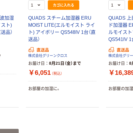
カゴに入れる
音波加湿
QUADS スチーム加湿器 ERU
QUADS 
イスト)
MOIST LITE(エルモイスト ライ
ド加湿器 ER
直送品）
ト) アイボリー QS548IV 1台（直
ルモイスト
本気プライス
オリジナル
送品）
QS541IV
【ガムテープ】ア
アスクル 「現場
スクル 現場のチ
のチカラ」 養生
直送品
直送品
カラ 厚さ
テープ
で
株式会社グリーンクロス
株式会社グリ
0.22mm 布テー
お届け日
8月21日（金）まで
お届け日
8
￥145~
￥358~
（税込）
（税込）
プ
￥6,051
￥16,38
（税込）
本気プライス
オリジナル
トイレットペー
サントリー 伊右
お部屋の加湿に。
お部屋の加湿
パー ダブル60
衛門 「お茶、どう
ｍ 再生紙
ぞ。」 緑茶
100% 6ロール
￥460~
￥528~
（税込）
（税込）
リサイクル100
芯あり FSC認
証
オリジナル
オリジナル