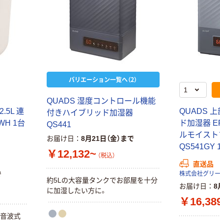
バリエーション一覧へ（2）
QUADS 湿度コントロール機能
.5L 連
QUADS 
付きハイブリッド加湿器
WH 1台
ド加湿器 ER
QS441
ルモイスト
お届け日
8月21日（金）まで
QS541GY
￥12,132~
（税込）
直送品
で
株式会社グリ
約5Lの大容量タンクでお部屋を十分
お届け日
8
に加湿したい方に。
￥16,38
超音波式