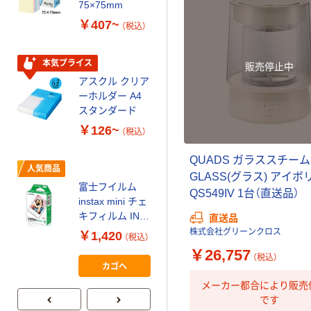
ティッシュペー
75×75mm
パー ボックス
￥407~
（税込）
150組 5箱入 ア
スクル スマート
￥328~
（税込）
コンパクト ビ
本気プライス
販売停止中
ビッド PEFC認
アスクル クリア
証
オリジナル
ーホルダー A4
コピー用紙 マ
スタンダード
ルチペーパー
￥126~
（税込）
スーパーエコノ
ミー+
￥149~
（税込）
QUADS ガラススチー
人気商品
GLASS(グラス) アイボ
富士フイルム
QS549IV 1台（直送品）
本気プライス
instax mini チェ
アスクル はたら
キフィルム INS
直送品
く ふせん
MINI JP1 1パッ
株式会社グリーンクロス
￥1,420
（税込）
50×15mm
ク（10枚入り）
￥26,757
（税込）
￥386~
（税込）
カゴへ
メーカー都合により販売
です