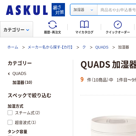
加湿器
カテゴリー
履歴・再注文
マイカタログ
クイックオーダー
ホーム
メーカー名から探す-【カ行】
ク
QUADS
加湿器
QUADS 加湿
カテゴリー
QUADS
9
件（10商品）中
1件目〜9
加湿器（10）
スペックで絞り込む
加湿方式
スチーム式（2）
超音波式（1）
タンク容量