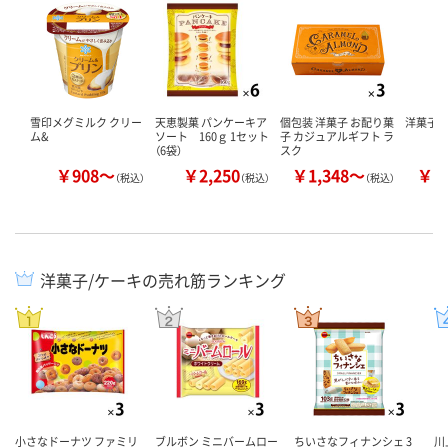
雪印メグミルク クリー
天恵製菓 パンケーキア
個包装 洋菓子 お配り菓
洋菓子 
ム&
ソート 160ｇ 1セット
子 カジュアルギフト ラ
（6袋）
スク
￥908～
￥2,250
￥1,348～
￥1
（税込）
（税込）
（税込）
洋菓子/ケーキの売れ筋ランキング
小さなドーナツ ファミリ
ブルボン ミニバームロー
ちいさなフィナンシェ 3
川