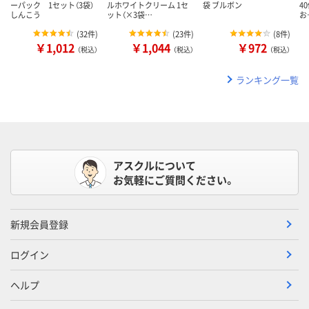
ーパック 1セット（3袋）
ルホワイトクリーム 1セ
袋 ブルボン
4
しんこう
ット（×3袋…
お
(
32件
)
(
23件
)
(
8件
)
￥1,012
￥1,044
￥972
（税込）
（税込）
（税込）
ランキング一覧
アスクルについて
お気軽にご質問ください。
新規会員登録
ログイン
ヘルプ