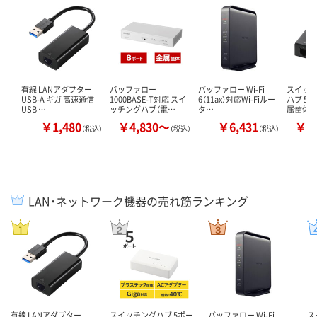
有線 LANアダプター
バッファロー
バッファロー Wi-Fi
スイッチ
USB-A ギガ 高速通信
1000BASE-T対応 スイ
6（11ax）対応Wi-Fiルー
ハブ 5/
USB …
ッチングハブ（電…
タ…
属筐体
￥1,480
￥4,830～
￥6,431
￥2
（税込）
（税込）
（税込）
LAN・ネットワーク機器の売れ筋ランキング
有線 LANアダプター
スイッチングハブ 5ポー
バッファロー Wi-Fi
ス