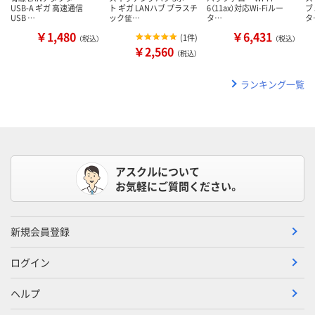
USB-A ギガ 高速通信
ト ギガ LANハブ プラスチ
6（11ax）対応Wi-Fiルー
ブ
USB …
ック筐…
タ…
タ
￥1,480
￥6,431
(
1件
)
（税込）
（税込）
￥2,560
（税込）
ランキング一覧
アスクルについて
お気軽にご質問ください。
新規会員登録
ログイン
ヘルプ