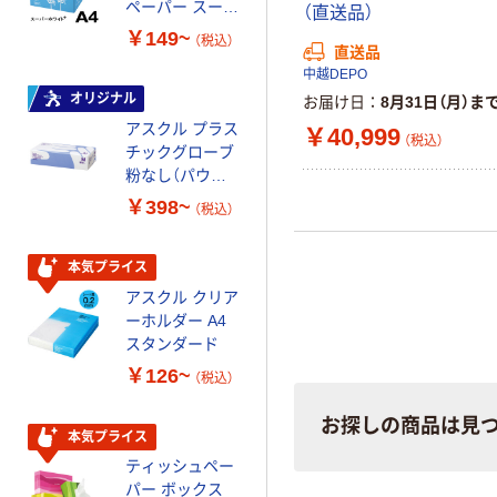
ペーパー スーパ
スーパーエコノ
（直送品）
ーホワイト+
ミー+
￥149~
￥149~
（税込）
（税込）
直送品
中越DEPO
オリジナル
本気プライス
お届け日
8月31日（月）ま
アスクル プラス
トイレットペー
￥40,999
（税込）
チックグローブ
パー ダブル60
粉なし（パウダ
ｍ 再生紙
ーフリー）
100% 6ロール
￥398~
￥460~
（税込）
（税込）
リサイクル100
芯あり FSC認
証
本気プライス
本気プライス
アスクル クリア
アスクル 耳にや
ーホルダー A4
さしい やわらか
スタンダード
いマスク
￥126~
￥458~
（税込）
（税込）
お探しの商品は見
本気プライス
本気プライス
ティッシュペー
トイレットペー
パー ボックス
パー シングル