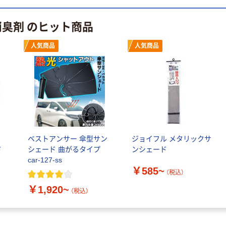
水 ミネラルウォ
ト ニトリルグ
ーター ペットボ
ローブ ブル
￥698~
消臭剤 のヒット商品
（税込）
トル
ー 粉なし（パ
￥686~
（税込）
ウダーフリー）
人気商品
人気商品
オリジナル
本気プライス
アスクル 検査用
ファーストレイ
ディスポパンツ
ト ホワイト紙コ
￥96~
（税込）
ップ
￥374~
（税込）
ベストアンサー 傘型サン
ジョイフル メタリックサ
ド
シェード 曲がるタイプ
ンシェード
car-127-ss
￥585~
（税込）
￥1,920~
（税込）