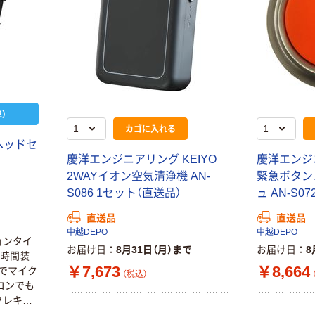
）
カゴに入れる
ヘッドセ
慶洋エンジニアリング KEIYO
慶洋エンジニ
2WAYイオン空気清浄機 AN-
緊急ボタン
S086 1セット（直送品）
ュ AN-S0
直送品
直送品
中越DEPO
中越DEPO
ョンタイ
お届け日
8月31日（月）まで
お届け日
8
長時間装
￥7,673
￥8,664
続でマイク
（税込）
コンでも
フレキシ
イク位置