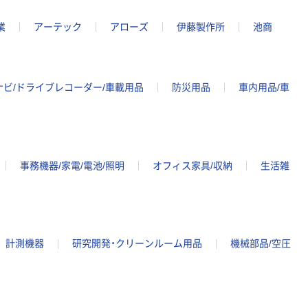
業
アーテック
アローズ
伊藤製作所
池商
ナビ/ドライブレコーダー/車載用品
防災用品
車内用品/車
事務機器/家電/電池/照明
オフィス家具/収納
生活雑
計測機器
研究開発・クリーンルーム用品
機械部品/空圧