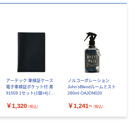
アーテック 車検証ケース
ノルコーポレーション
電子車検証ポケット付 黒
John’sBlendルームミスト
91559 1セット(1個×4)（直
280ml OAJON020
送品）
￥1,320
￥1,241~
（税込）
（税込）