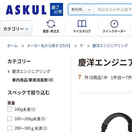
...
車内用
カテゴリー
履歴・再注文
マイカタログ
クイックオーダー
ホーム
メーカー名から探す-【カ行】
ケ
慶洋エンジニアリング
慶洋エンジニア
カテゴリー
慶洋エンジニアリング
7
件（8商品）中
1件目〜7
車内用品/車用消臭剤（8）
スペックで絞り込む
質量
100g未満（1）
100～200g未満（5）
200～300ｇ未満（1）