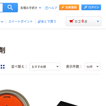
ヘルプ
各種お手続き
0
スイートポイント
あとで買う
カゴ
点
剤
並べ替え：
表示件数：