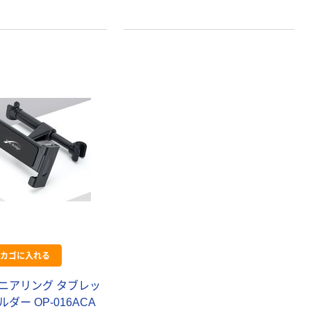
カゴに入れる
本気プライス
オリジナル
ニアリング タブレッ
アスクル トイ
コピー用紙 ア
レのおそうじシ
スクル マルチ
ダー OP-016ACA