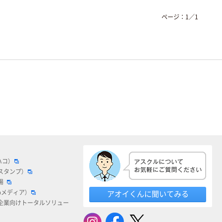
ページ：
1
／
1
ハコ）
スタンプ）
場
bメディア）
アオイくんに聞いてみる
企業向けトータルソリュー