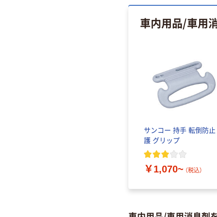
車内用品/車用
サンコー 持手 転倒防止
護 グリップ
￥1,070~
（税込）
車内用品/車用消臭剤