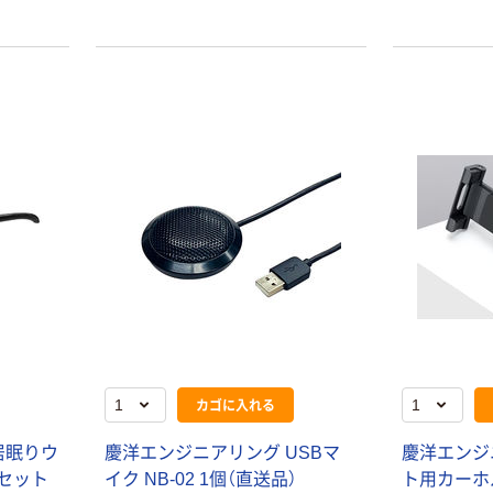
カゴに入れる
本気プライス
オリジナル
居眠りウ
慶洋エンジニアリング USBマ
慶洋エンジ
蛍光オプテック
【アスクル限定】
ス1(アスクル限
ファーストレイ
 1セット
イク NB-02 1個（直送品）
ト用カーホル