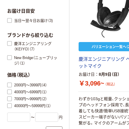
お届け日目安
当日〜翌々日お届け（3)
ブランドから絞り込む
慶洋エンジニアリング
バリエーション一覧へ（2
（KEIYO）（7）
New Bridge（ニューブリッ
慶洋エンジニアリング 
ジ）（1）
ットマイク
お届け日
8月9日（日）
価格（税込）
￥3,096~
（税込）
2000円～3999円（4）
4000円～6999円（1）
わずか103gと軽量、クッシ
7000円～9999円（2）
プのヘッドフォン採用で、
40000円～59999円（1）
着しても快適!簡単USB接
スピーカー端子がないパソ
〜
円
繋がる。マイクのアームが
ブルに曲がり、お好みのマ