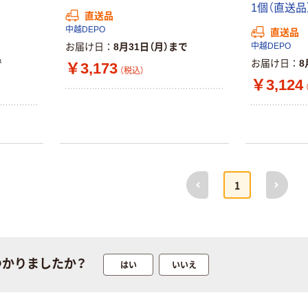
定モデル) 蛍光
ト ニトリルグ
1個（直送品
直送品
ペン ゼブラ
ローブ ホワイ
￥52~
￥698~
（税込）
（税込）
中越DEPO
直送品
ト 粉なし（パ
お届け日
8月31日（月）まで
中越DEPO
ウダーフリー）
本気プライス
本気プライス
で
お届け日
8
￥3,173
（税込）
嬬恋銘水 ナチュ
ペーパータオル
￥3,124
ラルミネラルウ
小判・シングル
ォーター 500ml
再生紙 200枚
キャップシール
FSC認証紙 アス
￥1,037~
￥143~
（税込）
付き／2Lラベル
クルオリジナル
（税込）
レス 10本
本気プライス
オリジナル
前へ
次へ
1
ティッシュペー
スズラン 酒精綿
パー ボックス
G バルクタイプ
モカ 200組 5個
指定医薬部外品
アスクル オリジ
￥428~
（税込）
ナルティッシュ
￥140~
（税込）
PEFC認証
つかりましたか？
はい
いいえ
オリジナル
人気商品
【アスクル限定】
サントリー 天然
ファーストレイ