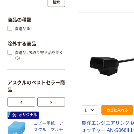
検索
に調整できる。
商品の種類
直送品（5）
除外する商品
直送品、お取り寄せ品を除く
（3）
アスクルのベストセラー商
品
カゴに入れる
オリジナル
オリジナル
慶洋エンジニアリング 
コピー用紙 ア
コピー用紙 マ
スクル マルチ
ルチペーパー
ォッチャー AN-S066II