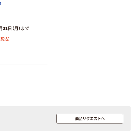
ート 大王製紙
ペーパー スーパ
）
共同企画 トイ
ーホワイト+
￥330~
￥149~
（税込）
（税込）
レクリーナー
トイレシート
オリジナル
本気プライス
オリジナル
月31日（月）まで
【ガムテープ】ア
アスクル プラス
（税込）
スクル 現場のチ
チックグローブ
カラ 厚さ
粉なし（パウダ
0.22mm 布テー
ーフリー）
￥145~
￥398~
（税込）
（税込）
プ
本気プライス
アスクル クリア
ーホルダー A4
スタンダード
￥126~
（税込）
商品リクエストへ
本気プライス
ティッシュペー
パー ボックス