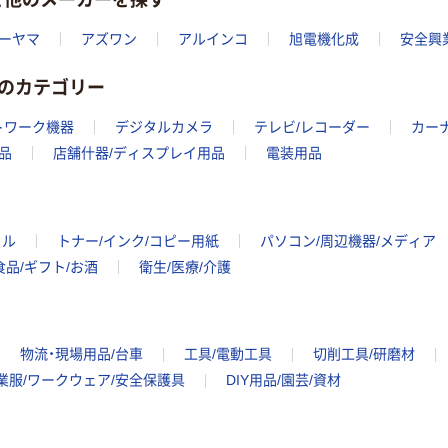
ーヤマ
アズワン
アルインコ
旭電機化成
安全興
のカテゴリー
ットワーク機器
デジタルカメラ
テレビ/レコーダー
カー
品
店舗什器/ディスプレイ用品
電装用品
イル
トナー/インク/コピー用紙
パソコン/周辺機器/メディア
食品/ギフト/お酒
衛生/医療/介護
物流・現場用品/台車
工具/電動工具
切削工具/研磨材
業服/ワークウェア/安全保護具
DIY用品/園芸/資材