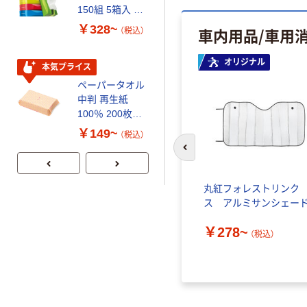
150組 5箱入 ア
120ｍ 再生紙
スクル スマート
100% 6ロール
￥328~
￥470~
車内用品/車用
（税込）
（税込）
コンパクト ビ
リサイクル100
ビッド PEFC認
芯あり FSC認
オリジナル
証
証
本気プライス
期間限定価格
ペーパータオル
アスクル プラ
中判 再生紙
スチックグロー
100％ 200枚
ブ 薄手 粉な
FSC認証 シング
し（パウダーフ
￥149~
￥298~
（税込）
（税込）
ル 大王製紙共同
リー）
前のスライドへ
企画 オリジナル
丸紅フォレストリンク
ス アルミサンシェー
￥278~
（税込）