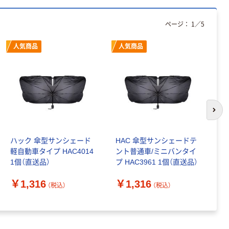
150組 5箱入 ア
スクル スマート
￥328~
（税込）
ページ：
1
／
5
コンパクト ビ
ビッド PEFC認
人気商品
人気商品
証
本気プライス
ペーパータオル
中判 再生紙
100％ 200枚
FSC認証 シング
￥149~
（税込）
ル 大王製紙共同
次の
企画 オリジナル
ハック 傘型サンシェード
HAC 傘型サンシェードテ
ベ
軽自動車タイプ HAC4014
ント普通車/ミニバンタイ
ー
1個（直送品）
プ HAC3961 1個（直送品）
￥
￥1,316
￥1,316
（税込）
（税込）