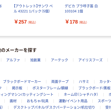
共同企画 トイ
￥140~
￥330~
（税込）
（税込）
布
【アウトレット】サンワ ベ
デビカ プラ呼子笛 白
レクリーナー
ル 43221 1パック（5個）
103104 1個
トイレシート
オリジナル
￥257
￥178
（税込）
（税込）
他のメーカーを探す
アルファ
旭創業
アーテック
アイリスフーズ
ブラックボードマーカー
両面テープ
ハサミ
カッタ
ク
掲示板
ポスターフレーム/額縁
ブラックボード/黒板
ティングマシン/カッティングシート
ネーム印（シャチハタ）
画材
おもちゃ/玩具
運動/イベント用品
スポーツ
）
デスクトップパネル/デスクパーテーション/机仕切り
受