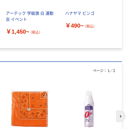
￥398~
（税込）
アーテック 学級旗 白 運動
ハナヤマ ビンゴ
ア
本気プライス
会 イベント
タ
アスクル クリア
￥490~
（税込）
ーホルダー A4
￥1,450~
￥
（税込）
スタンダード
￥126~
（税込）
本気プライス
ティッシュペー
ページ：
1
／
2
パー ボックス
150組 5箱入 ア
スクル スマート
￥328~
（税込）
コンパクト ビ
ビッド PEFC認
証
本気プライス
トイレットペー
パー ダブル60
次の
ｍ 再生紙