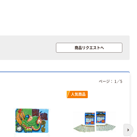
商品リクエストへ
オリジナル
オリジナル
アスクルオリジ
コピー用紙 ア
ナル ラミネー
スクル マルチ
ページ：
1
／
5
トフィルム A4
ペーパー スーパ
サイズ
ーホワイト+
￥458~
￥149~
（税込）
（税込）
人気商品
100μ（ミクロン）
オリジナル
アスクル プラス
チックグローブ
粉なし（パウダ
次の
ーフリー）