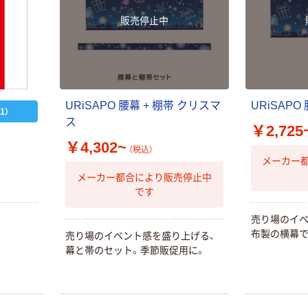
販売停止中
URiSAPO 腰幕 + 棚帯 クリスマ
URiSAP
1）
ス
￥2,725
￥4,302~
（税込）
メーカー
メーカー都合により販売停止中
です
売り場のイベ
布製の横幕で
売り場のイベント感を盛り上げる、
幕と帯のセット。季節販促用に。