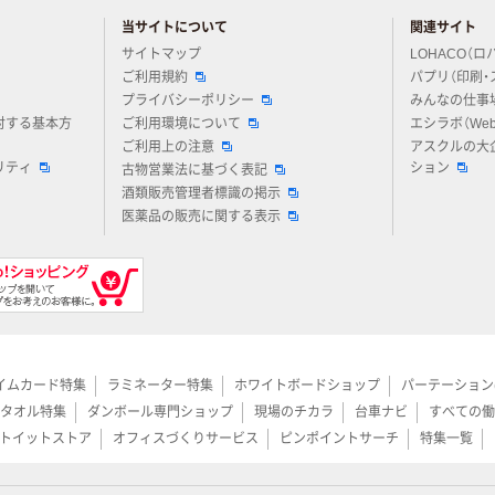
当サイトについて
関連サイト
アスクルについてお気軽にご質問ください
サイトマップ
LOHACO（ロ
ご利用規約
パプリ（印刷・
プライバシーポリシー
みんなの仕事
対する基本方
ご利用環境について
エシラボ（We
ご利用上の注意
アスクルの大
リティ
ション
古物営業法に基づく表記
酒類販売管理者標識の掲示
医薬品の販売に関する表示
イムカード特集
ラミネーター特集
ホワイトボードショップ
パーテーション
タオル特集
ダンボール専門ショップ
現場のチカラ
台車ナビ
すべての働
トイットストア
オフィスづくりサービス
ピンポイントサーチ
特集一覧