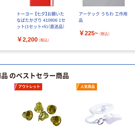
￥686~
￥698~
（税込）
（税込）
ー 粉なし（パ
ウダーフリー）
ン
トーヨー 【七夕】お願いた
アーテック うちわ 工作用
本気プライス
本気プライス
なばたかざり 410806 1セ
品
ファーストレイ
ペーパータオル
ット(1セット×5)（直送品）
ト ホワイト紙コ
小判・シングル
￥225~
（税込）
ップ
再生紙 200枚
￥2,200
（税込）
FSC認証紙 アス
￥374~
￥143~
（税込）
（税込）
クルオリジナル
本気プライス
本気プライス
蛍光オプテック
ティッシュペー
用品 のベストセラー商品
ス1(アスクル限
パー ボックス
定モデル) 蛍光
モカ 200組 5個
アウトレット
人気商品
ペン ゼブラ
アスクル オリジ
￥52~
￥428~
（税込）
（税込）
ナルティッシュ
PEFC認証
オリジナル
本気プライス
スズラン 酒精綿
アスクル トイ
G バルクタイプ
レのおそうじシ
指定医薬部外品
ート 大王製紙