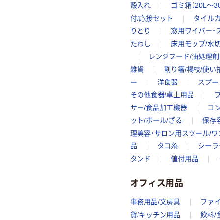
殻入れ
ゴミ箱（20L～3
付/応接セット
タイルカ
りとり
窓用ワイパー・
たわし
床用モップ/水
レンジフード/油処理剤
雑貨
割り箸/楊枝/使
ー
洋食器
スプー
その他食器/卓上用品
サー/食品加工機器
コン
ット/ボール/ざる
保存
理美容・サロン用スツール/ワ
品
タコ糸
シーラ
タンド
値付用品
オフィス用品
事務用品/文房具
ファ
貨/キッチン用品
飲料/