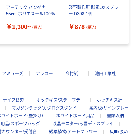
100% 6ロール
￥460~
（税込）
アーテック バンダナ
淡野製作所 酸素O2スプレ
Y
リサイクル100
55cm ポリエステル100％
ー D398 1個
ン
芯あり FSC認
ン
証
￥1,300~
￥878
（税込）
（税込）
￥
アミューズ
アラコー
今村紙工
池田工業社
ーナイフ替刃
ホッチキス/ステープラー
ホッチキス針
マガジンラック/カタログスタンド
案内板/サインプレー
ホワイトボード（壁掛け）
ホワイトボード用品
書類収納
用品/スポーツバッグ
液晶モニター/液晶ディスプレイ
付カウンター/受付台
観葉植物/アートフラワー
灰皿/吸い