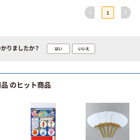
前へ
次へ
1
つかりましたか？
はい
いいえ
本気プライス
オリジナル
トイレットペー
【アスクル限定】
パー シングル
ファーストレイ
用品 のヒット商品
120ｍ 再生紙
ト ニトリルグ
100% 6ロール
ローブ ホワイ
￥470~
￥698~
（税込）
（税込）
リサイクル100
ト 粉なし（パ
芯あり FSC認
ウダーフリー）
証
人気商品
オリジナル
サントリー 天然
【アスクル限定】
水 ミネラルウォ
ファーストレイ
ーター ペットボ
ト ニトリルグ
トル
ローブ ブル