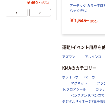
100% 6ロール
キャップシール
￥460~
￥1,037~
（税込）
ドカチュ
アーテック カラー不織
リサイクル100
付き／2Lラベル
（税込）
ハッピ祭（L）
芯あり FSC認
レス 10本
証
￥1,545~
（税込）
運動/イベント用品を
アズワン
アルインコ
KMAのカテゴリー
ホワイトボードマーカー
マグネット
フッ
ト/フロアシール
カッ
ペンスタンド/ペン立て
デジタルサイネージ（電子看板