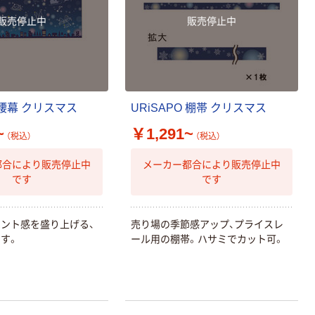
販売停止中
販売停止中
O 腰幕 クリスマス
URiSAPO 棚帯 クリスマス
~
￥1,291~
（税込）
（税込）
都合により販売停止中
メーカー都合により販売停止中
です
です
ント感を盛り上げる、
売り場の季節感アップ、プライスレ
す。
ール用の棚帯。ハサミでカット可。