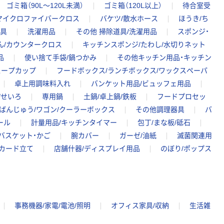
ゴミ箱（90L～120L未満）
ゴミ箱（120L以上）
待合室受
マイクロファイバークロス
バケツ/散水ホース
ほうき/ち
道具
洗濯用品
その他 掃除道具/洗濯用品
スポンジ・
ん/カウンタークロス
キッチンスポンジ/たわし/水切りネット
品
使い捨て手袋/鍋つかみ
その他キッチン用品・キッチン
スープカップ
フードボックス/ランチボックス/ワックスペーパ
卓上用調味料入れ
バンケット用品/ビュッフェ用品
/せいろ
専用鍋
土鍋/卓上鍋/鉄板
フードプロセッ
ばんじゅう/ワゴン/クーラーボックス
その他調理器具
バ
ール
計量用品/キッチンタイマー
包丁/まな板/砥石
バスケット・かご
腕カバー
ガーゼ/油紙
滅菌関連用
カード立て
店舗什器/ディスプレイ用品
のぼり/ポップス
事務機器/家電/電池/照明
オフィス家具/収納
生活雑