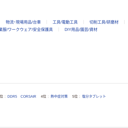
物流・現場用品/台車
工具/電動工具
切削工具/研磨材
業服/ワークウェア/安全保護具
DIY用品/園芸/資材
3位
DDR5 CORSAIR
4位
熱中症対策
5位
塩分タブレット