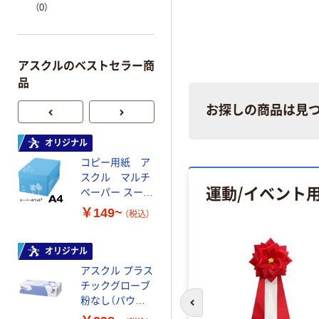
（0）
アスクルのベストセラー商
品
お探しの商品は見
オリジナル
本気プライス
コピー用紙 ア
ペーパータオル
スクル マルチ
中判 再生紙
運動/イベント
ペーパー スーパ
100％ 200枚
ーホワイト+
FSC認証 シング
￥149~
￥149~
（税込）
（税込）
ル 大王製紙共同
企画 オリジナル
オリジナル
オリジナル
アスクル プラス
コピー用紙 マ
チックグローブ
ルチペーパー
粉なし（パウダ
スーパーエコノ
前のスライドへ
ーフリー）
ミー+