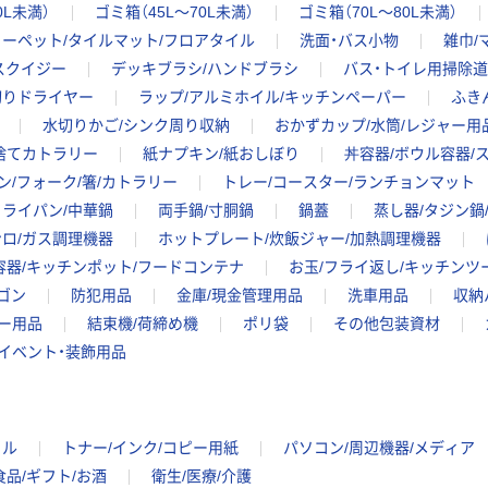
0L未満）
ゴミ箱（45L～70L未満）
ゴミ箱（70L～80L未満）
ーペット/タイルマット/フロアタイル
洗面・バス小物
雑巾/
スクイジー
デッキブラシ/ハンドブラシ
バス・トイレ用掃除
切りドライヤー
ラップ/アルミホイル/キッチンペーパー
ふき
水切りかご/シンク周り収納
おかずカップ/水筒/レジャー用
い捨てカトラリー
紙ナプキン/紙おしぼり
丼容器/ボウル容器/
ン/フォーク/箸/カトラリー
トレー/コースター/ランチョンマット
フライパン/中華鍋
両手鍋/寸胴鍋
鍋蓋
蒸し器/タジン鍋
ロ/ガス調理機器
ホットプレート/炊飯ジャー/加熱調理機器
容器/キッチンポット/フードコンテナ
お玉/フライ返し/キッチンツ
ゴン
防犯用品
金庫/現金管理用品
洗車用品
収納
ー用品
結束機/荷締め機
ポリ袋
その他包装資材
イベント・装飾用品
イル
トナー/インク/コピー用紙
パソコン/周辺機器/メディア
食品/ギフト/お酒
衛生/医療/介護