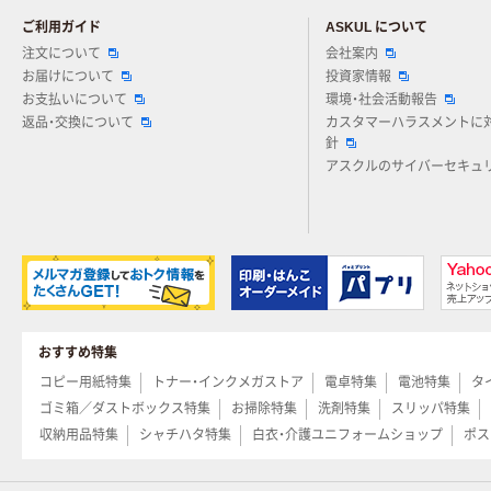
ご利用ガイド
ASKUL について
注文について
会社案内
お届けについて
投資家情報
お支払いについて
環境・社会活動報告
返品・交換について
カスタマーハラスメントに
針
アスクルのサイバーセキュ
おすすめ特集
コピー用紙特集
トナー・インクメガストア
電卓特集
電池特集
タ
ゴミ箱／ダストボックス特集
お掃除特集
洗剤特集
スリッパ特集
収納用品特集
シャチハタ特集
白衣・介護ユニフォームショップ
ポス