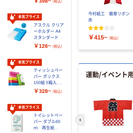
￥398~
￥149~
（税込）
（税込）
今村紙工 徽章リボ
本気プライス
本気プライス
赤
アスクル クリア
アスクル 耳にや
ーホルダー A4
さしい やわらか
￥415~
スタンダード
いマスク
（税込）
￥126~
￥458~
（税込）
（税込）
本気プライス
期間限定価格
ティッシュペー
アスクル プラ
運動/イベント
パー ボックス
スチックグロー
150組 5箱入 ア
ブ 薄手 粉な
スクル スマート
し（パウダーフ
￥328~
￥298~
（税込）
（税込）
コンパクト ビ
リー）
ビッド PEFC認
証
本気プライス
本気プライス
トイレットペー
嬬恋銘水 ナチュ
パー ダブル60
ラルミネラルウ
前のスライドへ
ｍ 再生紙
ォーター 500ml