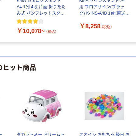
ド
KMA カタログスタンド
KMA サインスタンド A4
A4 1列 4段 片面 折りたた
用 フロアサイン(ブラッ
み式 パンフレットスタン
ク) K-INS-A4B 1台（直送
人気商品
ド
品）
パーラービー
￥8,258
（税込）
ズ 単色ライン
￥10,078~
（税込）
ナップ
￥317~
（税込）
カワダ パーラー
のヒット商品
ビーズ
￥330~
（税込）
ー
タカラトミー ドリームト
オオイシ おもちゃ 縁日 お