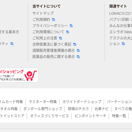
当サイトについて
関連サイト
アスクルについてお気軽にご質問ください
サイトマップ
LOHACO（ロ
ご利用規約
パプリ（印刷・
プライバシーポリシー
みんなの仕事
対する基本方
ご利用環境について
エシラボ（We
ご利用上の注意
アスクルの大
リティ
ション
古物営業法に基づく表記
酒類販売管理者標識の掲示
医薬品の販売に関する表示
イムカード特集
ラミネーター特集
ホワイトボードショップ
パーテーション
タオル特集
ダンボール専門ショップ
現場のチカラ
台車ナビ
すべての働
トイットストア
オフィスづくりサービス
ピンポイントサーチ
特集一覧