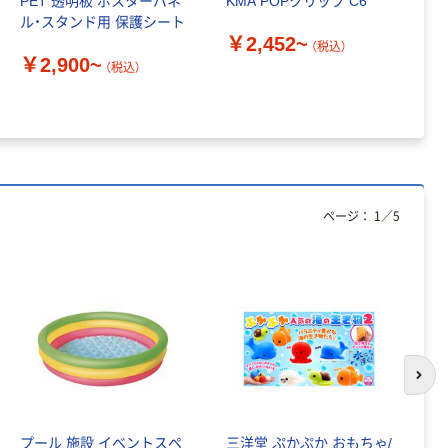
PET 透明板 ポスターパネ
KMA POPクリップ C6
U
ル・スタンド用 保護シート
ス
￥2,452~
（税込）
￥2,900~
￥
（税込）
ページ：
1
／
5
次の
プール 施設 イベントスペ
三洋堂 ぷかぷか おもちゃ/
全