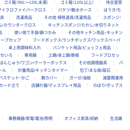
ゴミ箱（90L～120L未満）
ゴミ箱（120L以上）
待合室受
マイクロファイバークロス
バケツ/散水ホース
ほうき/ち
道具
洗濯用品
その他 掃除道具/洗濯用品
スポンジ・
ん/カウンタークロス
キッチンスポンジ/たわし/水切りネット
品
使い捨て手袋/鍋つかみ
その他キッチン用品・キッチン
スープカップ
フードボックス/ランチボックス/ワックスペーパ
卓上用調味料入れ
バンケット用品/ビュッフェ用品
/せいろ
専用鍋
土鍋/卓上鍋/鉄板
フードプロセッ
ばんじゅう/ワゴン/クーラーボックス
その他調理器具
バ
ール
計量用品/キッチンタイマー
包丁/まな板/砥石
バスケット・かご
腕カバー
ガーゼ/油紙
滅菌関連用
カード立て
店舗什器/ディスプレイ用品
のぼり/ポップス
事務機器/家電/電池/照明
オフィス家具/収納
生活雑