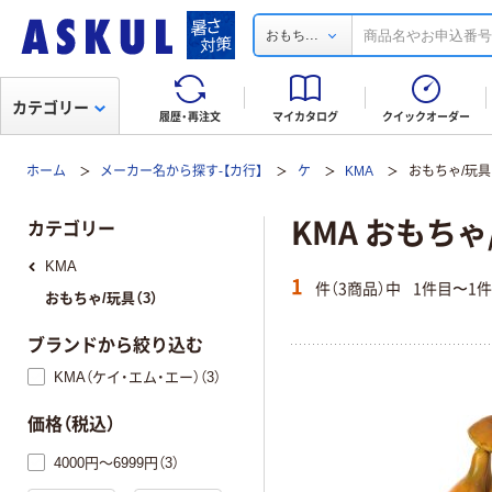
...
おもち
カテゴリー
履歴・再注文
マイカタログ
クイックオーダー
ホーム
メーカー名から探す-【カ行】
ケ
KMA
おもちゃ/玩具
KMA おもちゃ
カテゴリー
KMA
1
件（3商品）中
1件目〜1
おもちゃ/玩具（3）
ブランドから絞り込む
KMA（ケイ・エム・エー）（3）
価格（税込）
4000円～6999円（3）