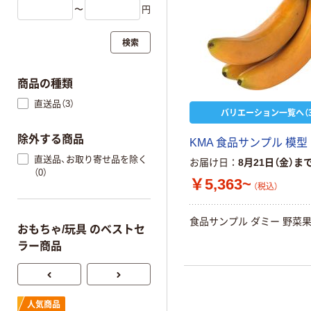
〜
円
検索
商品の種類
直送品（3）
バリエーション一覧へ（3
除外する商品
KMA 食品サンプル 模型
直送品、お取り寄せ品を除く
お届け日
8月21日（金）ま
（0）
￥5,363~
（税込）
食品サンプル ダミー 野菜
おもちゃ/玩具 のベストセ
ラー商品
Ciメディカル ガ
人気商品