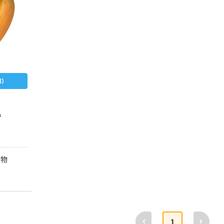
）
で
果物
前へ
次へ
人気商品
1