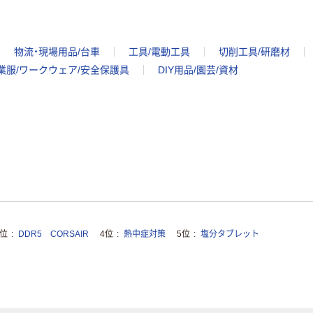
物流・現場用品/台車
工具/電動工具
切削工具/研磨材
業服/ワークウェア/安全保護具
DIY用品/園芸/資材
3位
DDR5 CORSAIR
4位
熱中症対策
5位
塩分タブレット