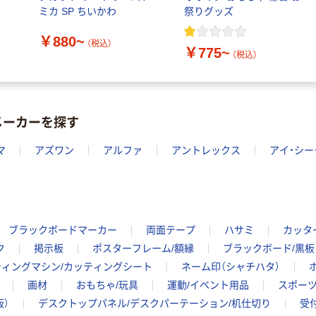
ミカ SP ちいかわ
祭りグッズ
￥880~
（税込）
￥775~
（税込）
メーカーを探す
マ
アズワン
アルファ
アントレックス
アイ・シー
ブラックボードマーカー
両面テープ
ハサミ
カッタ
ク
掲示板
ポスターフレーム/額縁
ブラックボード/黒板
ティングマシン/カッティングシート
ネーム印（シャチハタ）
画材
おもちゃ/玩具
運動/イベント用品
スポーツ
）
デスクトップパネル/デスクパーテーション/机仕切り
受