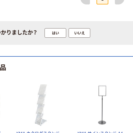
アーテック ラバ
ーマグネットメ
ダル キラキラフ
レンズ 21311 1
￥410
（税込）
個
つかりましたか？
はい
いいえ
カゴへ
アウトレット
商品
マルカ 水てっ
ぽう・ウォータ
ーガン
￥198~
（税込）
人気商品
ルミカ LUMICA
光るブレスレッ
ト
￥152~
（税込）