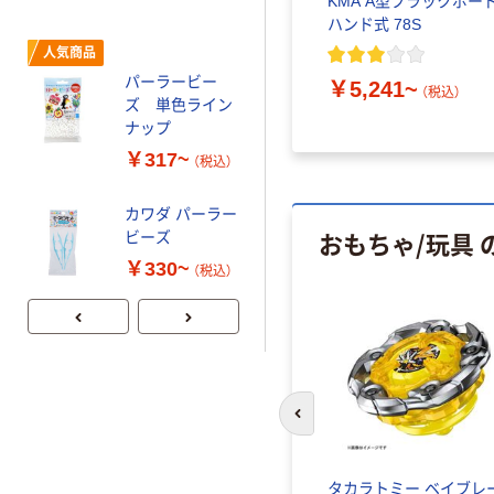
KMA A型ブラックボー
池田工業社 伸縮
ハンド式 78S
式虫網・魚網 イ
ージーネット
人気商品
パーラービー
￥489~
￥5,241~
（税込）
（税込）
ズ 単色ライン
ナップ
￥317~
（税込）
カワダ パーラー
おもちゃ/玩具 
ビーズ
￥330~
（税込）
前のスライドへ
タカラトミー ベイブレ