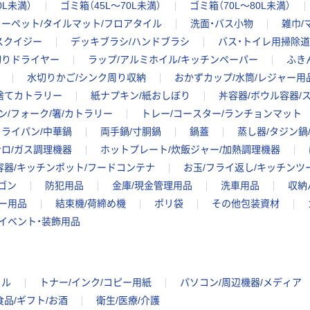
0L未満）
ゴミ箱（45L～70L未満）
ゴミ箱（70L～80L未満）
ーペット/タイルマット/フロアタイル
洗面・バス小物
雑巾/
スクイジー
デッキブラシ/ハンドブラシ
バス・トイレ用掃除
切りドライヤー
ラップ/アルミホイル/キッチンペーパー
ふき
水切りかご/シンク周り収納
おかずカップ/水筒/レジャー用
い捨てカトラリー
紙ナプキン/紙おしぼり
丼容器/ボウル容器/
ン/フォーク/箸/カトラリー
トレー/コースター/ランチョンマット
フライパン/中華鍋
両手鍋/寸胴鍋
鍋蓋
蒸し器/タジン鍋
ロ/ガス調理機器
ホットプレート/炊飯ジャー/加熱調理機器
容器/キッチンポット/フードコンテナ
お玉/フライ返し/キッチンツ
ゴン
防犯用品
金庫/現金管理用品
洗車用品
収納
ー用品
結束機/荷締め機
ポリ袋
その他包装資材
イベント・装飾用品
イル
トナー/インク/コピー用紙
パソコン/周辺機器/メディア
食品/ギフト/お酒
衛生/医療/介護