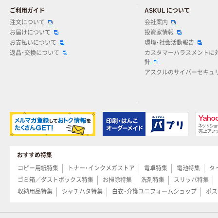
ご利用ガイド
ASKUL について
注文について
会社案内
お届けについて
投資家情報
お支払いについて
環境・社会活動報告
返品・交換について
カスタマーハラスメントに
針
アスクルのサイバーセキュ
おすすめ特集
コピー用紙特集
トナー・インクメガストア
電卓特集
電池特集
タ
ゴミ箱／ダストボックス特集
お掃除特集
洗剤特集
スリッパ特集
収納用品特集
シャチハタ特集
白衣・介護ユニフォームショップ
ポス