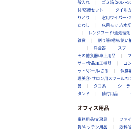
殻入れ
ゴミ箱（20L～3
付/応接セット
タイルカ
りとり
窓用ワイパー・
たわし
床用モップ/水
レンジフード/油処理剤
雑貨
割り箸/楊枝/使
ー
洋食器
スプー
その他食器/卓上用品
サー/食品加工機器
コン
ット/ボール/ざる
保存
理美容・サロン用スツール/ワ
品
タコ糸
シーラ
タンド
値付用品
オフィス用品
事務用品/文房具
ファ
貨/キッチン用品
飲料/