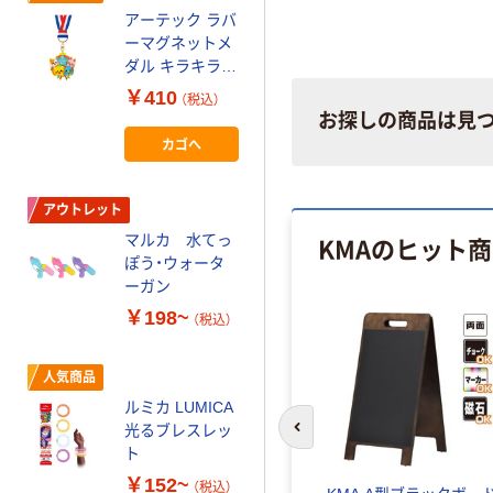
チャカプセル 1
アーテック ラバ
セット（100個
ーマグネットメ
入）
￥2,415
ダル キラキラフ
（税込）
レンズ 21311 1
￥410
（税込）
カゴへ
個
お探しの商品は見
カゴへ
人気商品
池田工業社 トラ
アウトレット
ンプ 24800 1個
KMAのヒット
マルカ 水てっ
￥165
ぽう・ウォータ
（税込）
ーガン
カゴへ
￥198~
（税込）
シャボン玉 シャ
人気商品
ボン玉玩具 おも
ルミカ LUMICA
ちゃ
光るブレスレッ
前のスライドへ
￥110~
（税込）
ト
￥152~
（税込）