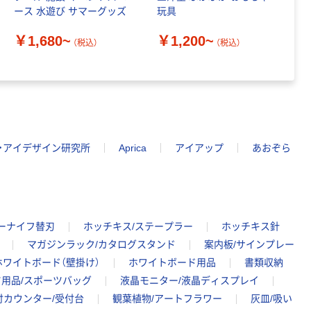
ース 水遊び サマーグッズ
玩具
￥
￥1,680~
￥1,200~
（税込）
（税込）
・アイデザイン研究所
Aprica
アイアップ
あおぞら
ーナイフ替刃
ホッチキス/ステープラー
ホッチキス針
マガジンラック/カタログスタンド
案内板/サインプレー
ホワイトボード（壁掛け）
ホワイトボード用品
書類収納
用品/スポーツバッグ
液晶モニター/液晶ディスプレイ
付カウンター/受付台
観葉植物/アートフラワー
灰皿/吸い