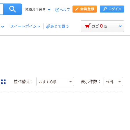
ヘルプ
各種お手続き
0
スイートポイント
あとで買う
カゴ
点
並べ替え：
表示件数：