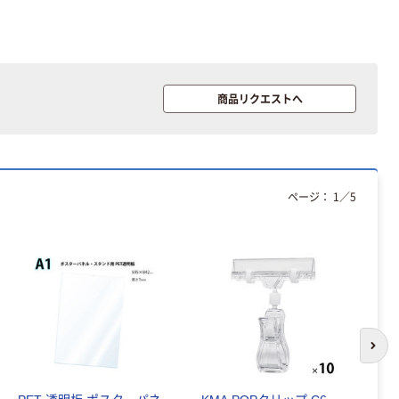
商品リクエストへ
ページ：
1
／
5
次の