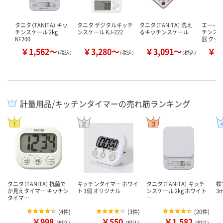
タニタ（TANITA） キッ
タニタ デジタルキッチ
タニタ（TANITA） 洗え
エー・ア
チンスケール 2kg
ンスケール KJ-222
るキッチンスケール
チンスケ
KF200
器 クッ
￥1,562～
￥3,280～
￥3,091～
￥1
（税込）
（税込）
（税込）
計量用品/キッチンタイマーの売れ筋ランキング
タニタ（TANITA） 抗菌で
キッチンタイマー ホワイ
タニタ（TANITA） キッチ
蝶
か見えタイマー キッチン
ト 1個 オリジナル
ンスケール 2kg ホワイト
3m
タイマ…
…
(
4件
)
(
3件
)
(
20件
)
￥998
￥550
￥1,582
（税込）
（税込）
（税込）