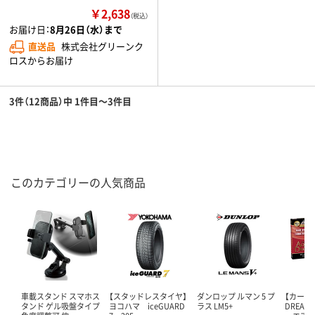
￥2,638
（税込）
お届け日：
8月26日（水）まで
直送品
株式会社グリーンク
ロスからお届け
3件（12商品）中 1件目～3件目
このカテゴリーの人気商品
車載スタンド スマホス
【スタッドレスタイヤ】
ダンロップ ルマン 5 プ
【カー用品
タンド ゲル吸盤タイプ
ヨコハマ iceGUARD
ラス LM5+
DREAM 