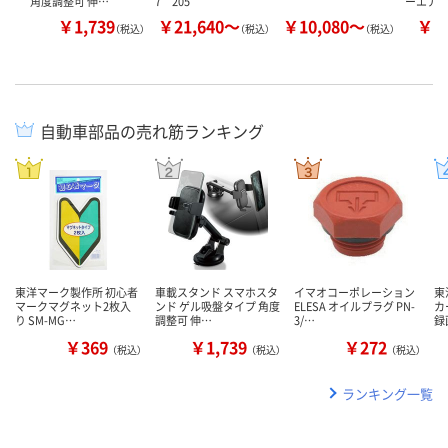
角度調整可 伸…
7 205
ーエア
￥1,739
￥21,640～
￥10,080～
￥1
（税込）
（税込）
（税込）
自動車部品の売れ筋ランキング
東洋マーク製作所 初心者
車載スタンド スマホスタ
イマオコーポレーション
東
マークマグネット2枚入
ンド ゲル吸盤タイプ 角度
ELESA オイルプラグ PN-
カ
り SM-MG…
調整可 伸…
3/…
録
￥369
￥1,739
￥272
（税込）
（税込）
（税込）
ランキング一覧