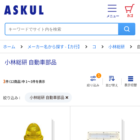
カゴ
メニュー
ホーム
メーカー名から探す - 【カ行】
コ
小林総研
小林総研 自動車部品
1
3
件（12商品）中 1～3件を表示
表示切替
絞り込み
並び替え
小林総研 自動車部品
絞り込み