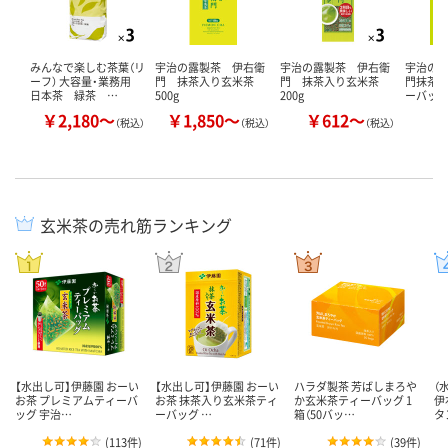
みんなで楽しむ茶葉（リ
宇治の露製茶 伊右衛
宇治の露製茶 伊右衛
宇治の
ーフ） 大容量・業務用
門 抹茶入り玄米茶
門 抹茶入り玄米茶
門抹茶
日本茶 緑茶 …
500g
200g
ーバッ
￥2,180～
￥1,850～
￥612～
￥
（税込）
（税込）
（税込）
玄米茶の売れ筋ランキング
【水出し可】伊藤園 おーい
【水出し可】伊藤園 おーい
ハラダ製茶 芳ばしまろや
（
お茶 プレミアムティーバ
お茶 抹茶入り玄米茶ティ
か玄米茶ティーバッグ 1
伊
ッグ 宇治…
ーバッグ …
箱（50バッ…
タ
(
113件
)
(
71件
)
(
39件
)