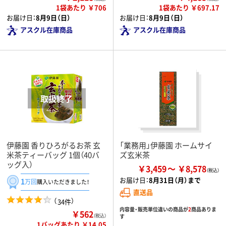
1袋あたり ￥706
1袋あたり ￥697.17
お届け日：
8月9日（日）
お届け日：
8月9日（日）
アスクル在庫商品
アスクル在庫商品
伊藤園 香りひろがるお茶 玄
「業務用」伊藤園 ホームサイ
米茶ティーバッグ 1個（40バ
ズ玄米茶
ッグ入）
￥3,459
￥8,578
お届け日：
8月31日（月）まで
1
万回
購入いただきました！
直送品
（
）
34件
内容量・販売単位違いの商品が
2
商品ありま
￥562
（税込）
す
1バッグあたり ￥14.05