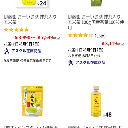
伊藤園 おーいお茶 抹茶入り
伊藤園 おーいお茶 抹茶入り
玄米茶
玄米茶 100g 国産茶葉100％使
用
（
）
20件
￥3,890
￥7,549
￥3,119
お届け日：
8月9日（日）
（税込）
お届け日：
8月9日（日）
アスクル在庫商品
お急ぎ便：
8月8日（土）
販売単位違いの商品が
2
商品あります
アスクル在庫商品
【粉末・インスタント】伊藤園
伊藤園 お～いお茶 玄米茶 ポ