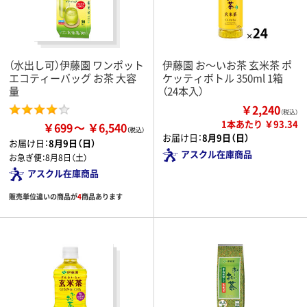
（水出し可）伊藤園 ワンポット
伊藤園 お～いお茶 玄米茶 ポ
エコティーバッグ お茶 大容
ケッティボトル 350ml 1箱
量
（24本入）
￥2,240
（税込）
1本あたり ￥93.34
￥699
￥6,540
お届け日：
8月9日（日）
お届け日：
8月9日（日）
アスクル在庫商品
お急ぎ便：
8月8日（土）
アスクル在庫商品
販売単位違いの商品が
4
商品あります