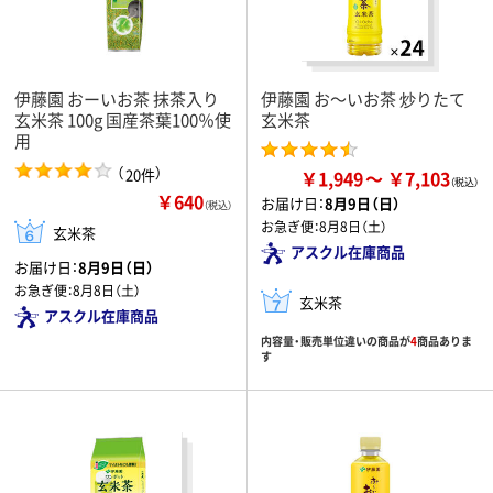
伊藤園 おーいお茶 抹茶入り
伊藤園 お～いお茶 炒りたて
玄米茶 100g 国産茶葉100％使
玄米茶
用
（
）
20件
￥1,949
￥7,103
￥640
お届け日：
8月9日（日）
（税込）
お急ぎ便：
8月8日（土）
玄米茶
アスクル在庫商品
お届け日：
8月9日（日）
お急ぎ便：
8月8日（土）
玄米茶
アスクル在庫商品
内容量・販売単位違いの商品が
4
商品ありま
す