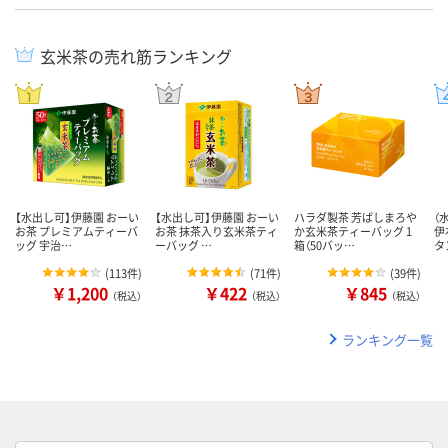
玄米茶の売れ筋ランキング
【水出し可】伊藤園 おーい
【水出し可】伊藤園 おーい
ハラダ製茶 芳ばしまろや
（
お茶 プレミアムティーバ
お茶 抹茶入り玄米茶ティ
か玄米茶ティーバッグ 1
伊
ッグ 宇治…
ーバッグ …
箱（50バッ…
タ
(
113件
)
(
71件
)
(
39件
)
￥1,200
￥422
￥845
（税込）
（税込）
（税込）
ランキング一覧