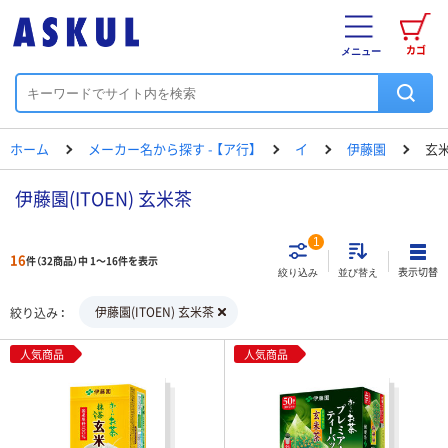
カゴ
メニュー
ホーム
メーカー名から探す - 【ア行】
イ
伊藤園
玄
伊藤園(ITOEN) 玄米茶
1
16
件（32商品）中 1～16件を表示
表示切替
絞り込み
並び替え
伊藤園(ITOEN) 玄米茶
絞り込み
人気商品
人気商品