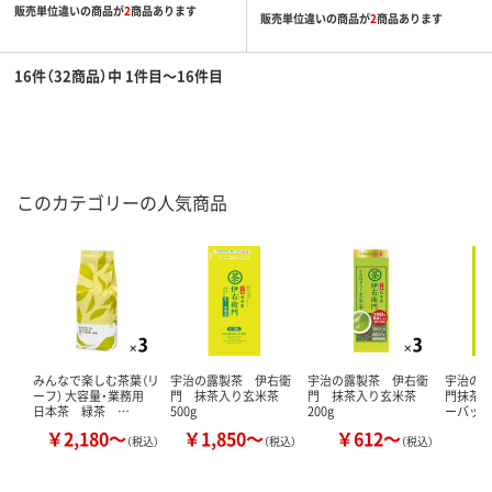
販売単位違いの商品が
2
商品あります
販売単位違いの商品が
2
商品あります
16件（32商品）中 1件目～16件目
このカテゴリーの人気商品
みんなで楽しむ茶葉（リ
宇治の露製茶 伊右衛
宇治の露製茶 伊右衛
宇治の
ーフ） 大容量・業務用
門 抹茶入り玄米茶
門 抹茶入り玄米茶
門抹茶
日本茶 緑茶 …
500g
200g
ーバッ
￥2,180～
￥1,850～
￥612～
￥
（税込）
（税込）
（税込）