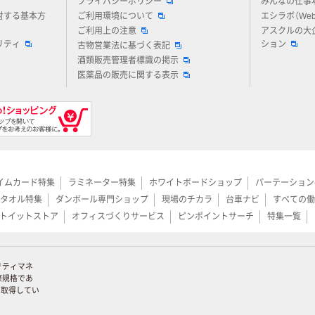
プライバシーポリシー
みんなの仕事
対する基本方
ご利用環境について
エシラボ（We
ご利用上の注意
アスクルの大
リティ
ション
古物営業法に基づく表記
酒類販売管理者標識の掲示
医薬品の販売に関する表示
イムカード特集
ラミネーター特集
ホワイトボードショップ
パーテーション
タオル特集
ダンボール専門ショップ
現場のチカラ
台車ナビ
すべての働
トイットストア
オフィスづくりサービス
ピンポイントサーチ
特集一覧
リティマネ
際規格であ
証を取得してい