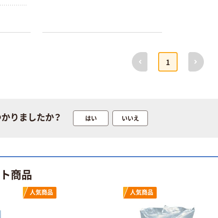
本気プライス
オリジナル
蛍光オプテック
【アスクル限定】
前へ
次へ
1
ス1(アスクル限
ファーストレイ
定モデル) 蛍光
ト ニトリルグ
ペン ゼブラ
ローブ ホワイ
￥52~
￥698~
（税込）
（税込）
ト 粉なし（パ
ウダーフリー）
本気プライス
本気プライス
つかりましたか？
はい
いいえ
嬬恋銘水 ナチュ
ペーパータオル
ラルミネラルウ
小判・シングル
ォーター 500ml
再生紙 200枚
キャップシール
FSC認証紙 アス
￥1,037~
￥143~
（税込）
付き／2Lラベル
クルオリジナル
ット商品
（税込）
レス 10本
本気プライス
人気商品
人気商品
オリジナル
ティッシュペー
スズラン 酒精綿
パー ボックス
G バルクタイプ