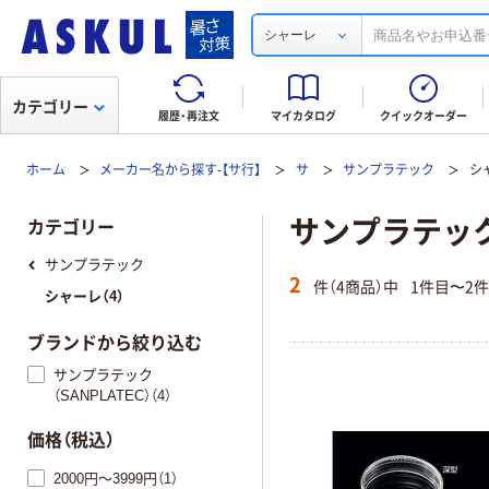
シャーレ
カテゴリー
履歴・再注文
マイカタログ
クイックオーダー
ホーム
メーカー名から探す-【サ行】
サ
サンプラテック
シ
サンプラテック(
カテゴリー
サンプラテック
2
件（4商品）中
1件目〜2
シャーレ（4）
ブランドから絞り込む
サンプラテック
（SANPLATEC）（4）
価格（税込）
2000円～3999円（1）