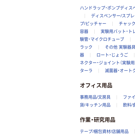
ハンドラップ・ポンプディス
ディスペンサー/スプレ
プ/ピッチャー
チャッ
容器
実験用バット・ト
験管・マイクロチューブ
ラック
その他 実験器具
器
ロート・じょうご
ネクター・ジョイント（実験用
ターラ
滅菌器・オート
オフィス用品
事務用品/文房具
ファ
貨/キッチン用品
飲料/
作業・研究用品
テープ/梱包資材/店舗用品