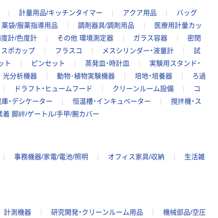
計量用品/キッチンタイマー
アクア用品
バッグ
薬袋/服薬指導用品
調剤器具/調剤用品
医療用計量カッ
濁度計/色度計
その他 環境測定器
ガラス容器
密閉
ィスポカップ
フラスコ
メスシリンダー・液量計
試
ット
ピンセット
蒸発皿・時計皿
実験用スタンド・
光分析機器
動物･植物実験機器
培地・培養器
ろ過
ドラフト・ヒュームフード
クリーンルーム設備
コ
湿庫・デシケーター
恒温槽・インキュベーター
撹拌機・ス
業着 脚絆/ゲートル/手甲/腕カバー
事務機器/家電/電池/照明
オフィス家具/収納
生活雑
計測機器
研究開発・クリーンルーム用品
機械部品/空圧