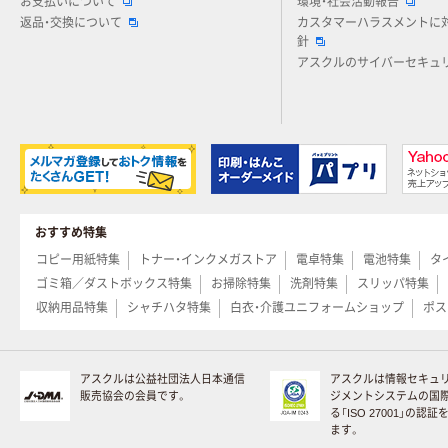
お支払いについて
環境・社会活動報告
返品・交換について
カスタマーハラスメントに
針
アスクルのサイバーセキュ
おすすめ特集
コピー用紙特集
トナー・インクメガストア
電卓特集
電池特集
タ
ゴミ箱／ダストボックス特集
お掃除特集
洗剤特集
スリッパ特集
収納用品特集
シャチハタ特集
白衣・介護ユニフォームショップ
ポス
アスクルは公益社団法人日本通信
アスクルは情報セキュ
販売協会の会員です。
ジメントシステムの国
る「ISO 27001」の認
ます。