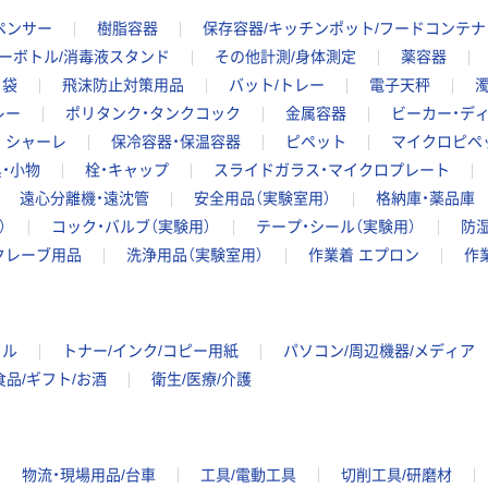
ペンサー
樹脂容器
保存容器/キッチンポット/フードコンテナ
ーボトル/消毒液スタンド
その他計測/身体測定
薬容器
ク袋
飛沫防止対策用品
バット/トレー
電子天秤
レー
ポリタンク・タンクコック
金属容器
ビーカー・デ
シャーレ
保冷容器・保温容器
ピペット
マイクロピペ
・小物
栓・キャップ
スライドガラス・マイクロプレート
遠心分離機・遠沈管
安全用品（実験室用）
格納庫・薬品庫
）
コック・バルブ（実験用）
テープ・シール（実験用）
防
クレーブ用品
洗浄用品（実験室用）
作業着 エプロン
作
イル
トナー/インク/コピー用紙
パソコン/周辺機器/メディア
食品/ギフト/お酒
衛生/医療/介護
物流・現場用品/台車
工具/電動工具
切削工具/研磨材