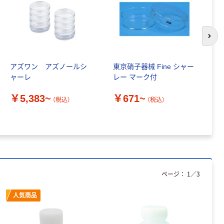
スタンダード
￥126~
（税込）
次の
本気プライス
ティッシュペー
アズワン アズノールシ
東京硝子器械 Fine シャー
ア
パー ボックス
ャーレ
レー マーク付
ー
150組 5箱入 ア
スクル スマート
￥328~
（税込）
￥5,383~
￥671~
￥
コンパクト ビ
（税込）
（税込）
ビッド PEFC認
証
本気プライス
ペーパータオル
中判 再生紙
100％ 200枚
FSC認証 シング
￥149~
（税込）
ページ：
1
／
3
ル 大王製紙共同
企画 オリジナル
人気商品