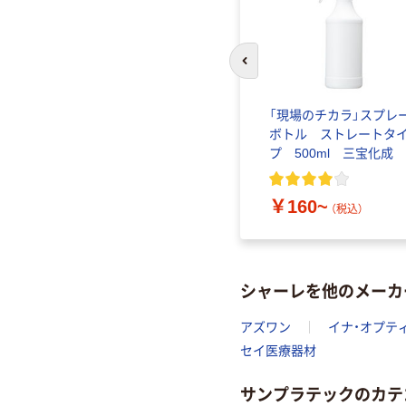
前のスライドへ
 広口茶
アズワン 広口瓶(中栓付
「現場のチカラ」スプレ
き)100mL NVW-100 1本
ボトル ストレートタ
1-4658-23（直送品）
プ 500ml 三宝化成
￥104
（税込）
￥160~
（税込）
シャーレを他のメーカ
アズワン
イナ・オプテ
セイ医療器材
サンプラテックのカテ