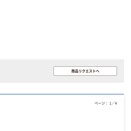
本気プライス
オリジナル
アスクル トイ
コピー用紙 ア
レのおそうじシ
スクル マルチ
ート 大王製紙
ペーパー スーパ
共同企画 トイ
ーホワイト+
￥330~
￥149~
（税込）
（税込）
レクリーナー
トイレシート
オリジナル
本気プライス
オリジナル
商品リクエストへ
【ガムテープ】ア
アスクル プラス
スクル 現場のチ
チックグローブ
カラ 厚さ
粉なし（パウダ
0.22mm 布テー
ーフリー）
￥145~
￥398~
（税込）
（税込）
プ
ページ：
1
／
4
本気プライス
アスクル クリア
ーホルダー A4