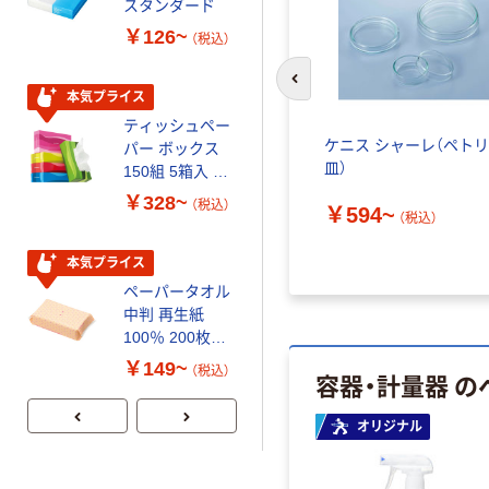
スタンダード
いマスク
￥126~
￥458~
（税込）
（税込）
前のスライドへ
本気プライス
本気プライス
ティッシュペー
トイレットペー
ケニス シャーレ（ペトリ
パー ボックス
パー シングル
皿）
150組 5箱入 ア
120ｍ 再生紙
スクル スマート
100% 6ロール
￥328~
￥470~
（税込）
（税込）
￥594~
コンパクト ビ
リサイクル100
（税込）
ビッド PEFC認
芯あり FSC認
証
証
本気プライス
期間限定価格
ペーパータオル
アスクル プラ
中判 再生紙
スチックグロー
100％ 200枚
ブ 薄手 粉な
FSC認証 シング
し（パウダーフ
￥149~
￥298~
（税込）
（税込）
容器・計量器 
ル 大王製紙共同
リー）
企画 オリジナル
人気商品
オリジナル