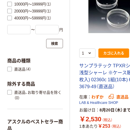
10000円～19999円（1）
20000円～39999円（1）
40000円～59999円（1）
〜
円
検索
カゴに入れる
商品の種類
サンプラテック TPXR
直送品（4）
浅型シャーレ ※ケース販
枚入) 02360c 1組(10本) 
除外する商品
3679-49（直送品）
直送品、お取り寄せ品を除く
在庫
わずか
直送品
（0）
LAB & Healthcare SHOP
お届け日
8月20日（木）ま
￥2,530
（税込）
アスクルのベストセラー商
￥253
1本あたり
（税込）
品