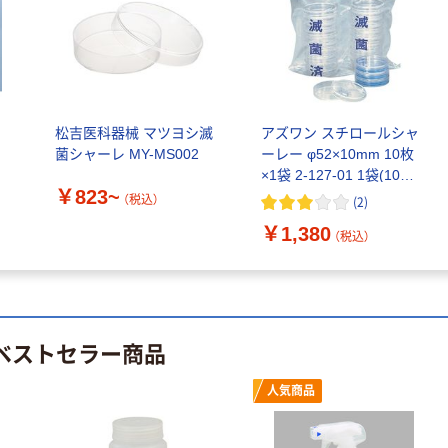
モカ 200組 5個
指定医薬部外品
アスクル オリジ
￥428~
（税込）
ナルティッシュ
￥140~
（税込）
PEFC認証
オリジナル
人気商品
【アスクル限定】
サントリー 天然
松吉医科器械 マツヨシ滅
アズワン スチロールシャ
ファーストレイ
水 ミネラルウォ
菌シャーレ MY-MS002
ーレー φ52×10mm 10枚
ト ニトリルグ
ーター ペットボ
×1袋 2-127-01 1袋(10枚)
ローブ ブル
￥698~
（税込）
￥823~
トル
（直送品）
ー 粉なし（パ
￥686~
（税込）
(
2
)
（税込）
ウダーフリー）
￥1,380
（税込）
オリジナル
本気プライス
アスクル 検査用
ファーストレイ
ディスポパンツ
ト ホワイト紙コ
￥96~
（税込）
ップ
のベストセラー商品
￥374~
（税込）
人気商品