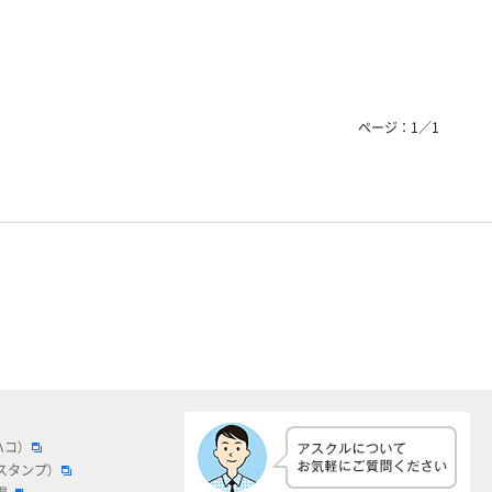
ページ：
1
／
1
ハコ）
スタンプ）