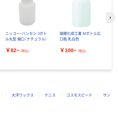
次の
ニッコー・ハンセン Jボト
瑞穂化成工業 Mボトル広
ニ
ル丸型 細口（ナチュラル）
口瓶 乳白色
ト
￥82~
￥100~
￥
（税込）
（税込）
リ
大澤ワックス
ケニス
コスモスビード
サン