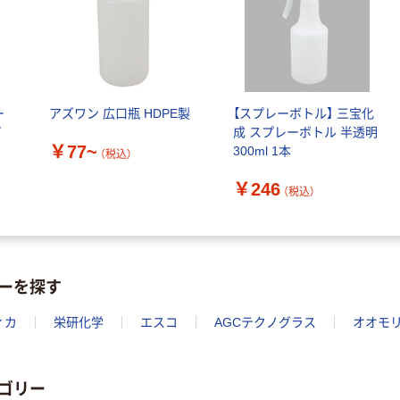
ー
アズワン 広口瓶 HDPE製
【スプレーボトル】 三宝化
イ
成 スプレーボトル 半透明
￥77~
300ml 1本
（税込）
￥246
（税込）
ーを探す
ィカ
栄研化学
エスコ
AGCテクノグラス
オオモ
ゴリー