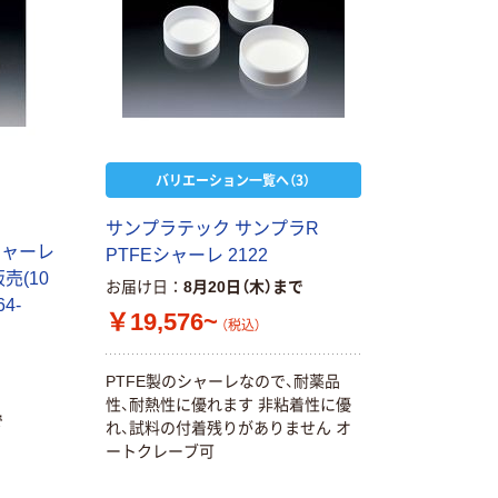
バリエーション一覧へ（3）
サンプラテック サンプラR
シャーレ
PTFEシャーレ 2122
売(10
お届け日
8月20日（木）まで
64-
￥19,576~
（税込）
PTFE製のシャーレなので、耐薬品
性、耐熱性に優れます 非粘着性に優
で
れ、試料の付着残りがありません オ
ートクレーブ可