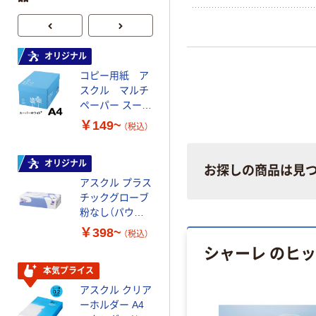
オリジナル
オリジナル
コピー用紙 ア
コピー用紙 マ
スクル マルチ
ルチペーパー
ペーパー スーパ
スーパーエコノ
ーホワイト+
ミー+
￥149~
￥149~
（税込）
（税込）
オリジナル
本気プライス
お探しの商品は見
アスクル プラス
トイレットペー
チックグローブ
パー ダブル60
粉なし（パウダ
ｍ 再生紙
ーフリー）
100% 6ロール
￥398~
￥460~
（税込）
（税込）
リサイクル100
シャーレ のヒ
芯あり FSC認
証
本気プライス
本気プライス
アスクル クリア
アスクル 耳にや
ーホルダー A4
さしい やわらか