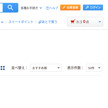
ヘルプ
各種お手続き
0
スイートポイント
あとで買う
カゴ
点
並べ替え：
表示件数：