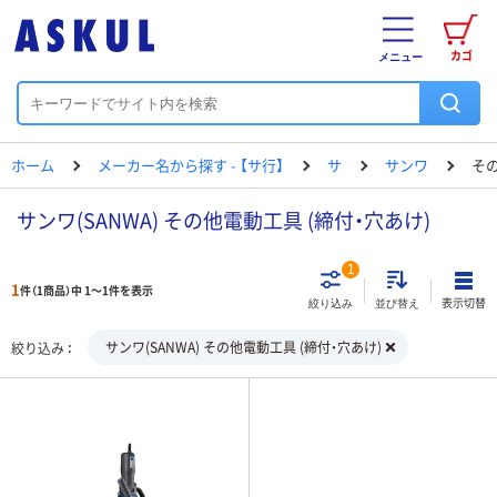
カゴ
メニュー
ホーム
メーカー名から探す - 【サ行】
サ
サンワ
その
サンワ(SANWA) その他電動工具 (締付・穴あけ)
1
1
件（1商品）中 1～1件を表示
表示切替
絞り込み
並び替え
サンワ(SANWA) その他電動工具 (締付・穴あけ)
絞り込み