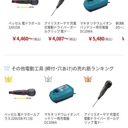
ベッセル 電ドラボール
アイリスオーヤマ 充電
マキタ リチウムイオン
新潟精機
220USB
式電動ドライバー ボー
バッテリー用充電器
DSー20
ルグリップ 電ド…
DC10WA
￥4,460～
￥4,087～
￥5,480
￥1
（税込）
（税込）
（税込）
その他電動工具 (締付・穴あけ)の売れ筋ランキング
ベッセル 電ドラボールプ
マキタ リチウムイオンバ
アイリスオーヤマ 充電式
ラス 220USB-P1 1台
ッテリー用充電器
電動ドライバー ボールグ
DC10WA
リップ 電ド…