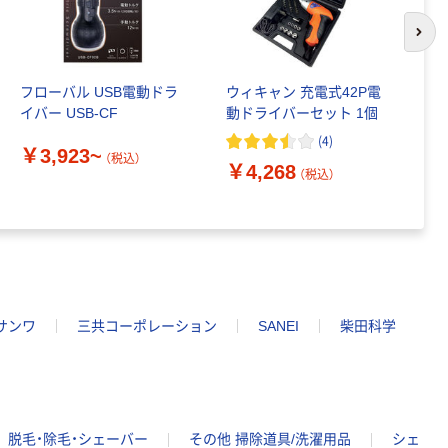
次の
フローバル USB電動ドラ
ウィキャン 充電式42P電
マ
イバー USB-CF
動ドライバーセット 1個
ド
(
4
)
￥3,923~
￥
（税込）
￥4,268
（税込）
サンワ
三共コーポレーション
SANEI
柴田科学
脱毛・除毛・シェーバー
その他 掃除道具/洗濯用品
シェ