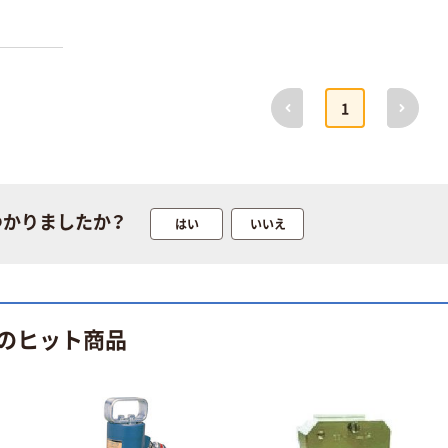
ポップリベッ
ハイオス 螺子自
ト・ファスナー
動供給器 HS3-
DEWALT デウォ
17C 1個 813-
ルト 18V XR 電
7006（直送品）
￥25,236
￥85,250
動ラチェットレ
前へ
次へ
（税込）
（税込）
1
ンチ 本体のみ
DCF512NーXJ
カゴへ
カゴへ
1台（直送品）
DEWALT デウォ
コードレスシン
ルト 18V XRシ
プルトルコン
つかりましたか？
はい
いいえ
リーズ ブラシレ
CST20
ス・ラチェット
TONE（直送品）
￥28,644
￥323,481
レンチ 本体のみ
（税込）
（税込）
DCF510NーXJ
1台（直送品）
カゴへ
カゴへ
のヒット商品
ハイオス 垂直操
藤原産業 E-
作ドライバース
Value カーボンB
タンド VMSー
￥3,162~
50 1台（直送品）
￥37,428
（税込）