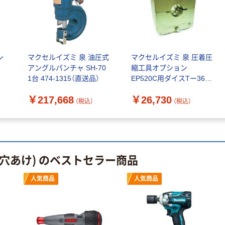
（税込）
ポップリベッ
カゴへ
ト・ファスナー
DEWALT デウォ
ルト 10.8V XR
キリウスジャパ
￥23,188
シ
マクセルイズミ 泉 油圧式
マクセルイズミ 泉 圧着圧
シリーズ 電動ラ
ン キリウス ね
（税込）
アングルパンチャ SH-70
縮工具オプション
チェットレンチ
じ供給機
1台 474-1315（直送品）
EP520C用ダイスTー365
本体のみ
カゴへ
NejiDas(ネジダ
113241100 1組 223-
￥54,367
DCF503NーXJ
ス) M1.4用
￥217,668
￥26,730
8978（直送品）
（税込）
（税込）
（税込）
1台（直送品）
BSF-1450-14 1
ハイオス アング
台 652-6576（直
カゴへ
ルアタッチメン
送品）
ト ANGLVーZー
XX1 1ケ（直送
日東工器（株） Ｏ
￥23,848
品）
・穴あけ) のベストセラー商品
Ｐ 20442 ドリル
（税込）
チャックアダプ
カゴへ
タ 1個（直送品）
人気商品
人気商品
￥5,656
（税込）
カゴへ