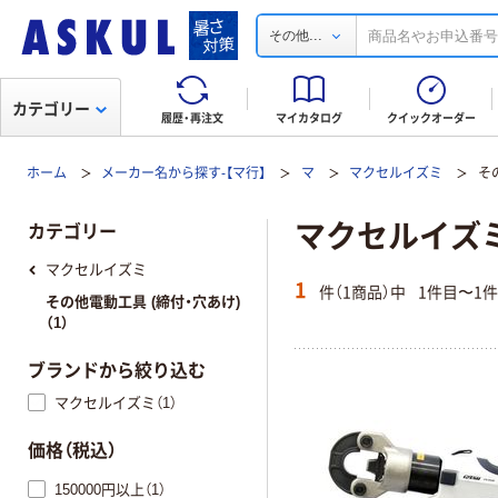
...
その他
カテゴリー
履歴・再注文
マイカタログ
クイックオーダー
ホーム
メーカー名から探す-【マ行】
マ
マクセルイズミ
そ
マクセルイズミ
カテゴリー
マクセルイズミ
1
件（1商品）中
1件目〜1
その他電動工具 (締付・穴あけ)
（1）
ブランドから絞り込む
マクセルイズミ（1）
価格（税込）
150000円以上（1）