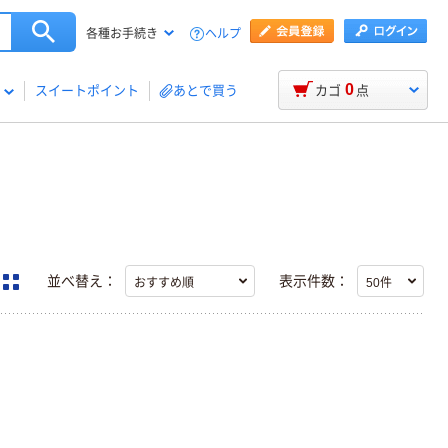
ヘルプ
各種お手続き
0
スイートポイント
あとで買う
カゴ
点
並べ替え：
表示件数：