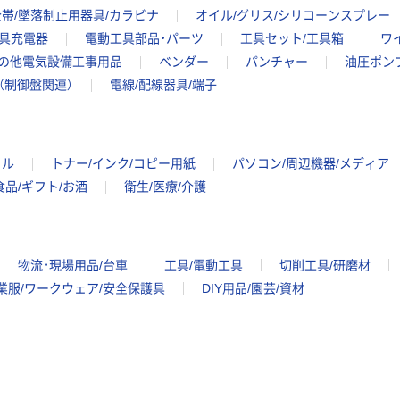
帯/墜落制止用器具/カラビナ
オイル/グリス/シリコーンスプレー
具充電器
電動工具部品・パーツ
工具セット/工具箱
ワ
の他電気設備工事用品
ベンダー
パンチャー
油圧ポン
（制御盤関連）
電線/配線器具/端子
イル
トナー/インク/コピー用紙
パソコン/周辺機器/メディア
食品/ギフト/お酒
衛生/医療/介護
物流・現場用品/台車
工具/電動工具
切削工具/研磨材
業服/ワークウェア/安全保護具
DIY用品/園芸/資材