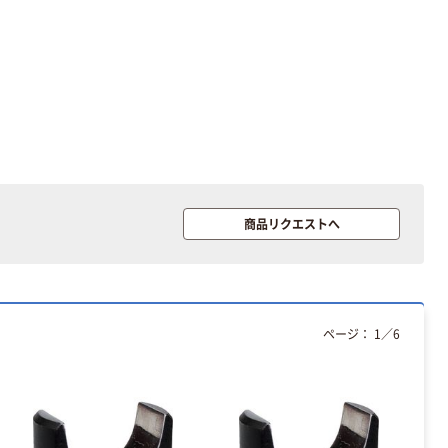
柴田科学 クイッ
新潟精機 電ドル
クチャージャー
セッタ DSー20
QCー961型
1台（直送品）
080000-033 1個
￥36,284
￥15,840
61-4430-47（直
（税込）
（税込）
送品）
カゴへ
カゴへ
藤原産業 SK11
ナライフリーア
商品リクエストへ
ームスタンド
STFー400
￥12,058
4977292494120
（税込）
1個（直送品）
カゴへ
ページ：
1
／
6
エーインサイト
精密電動ドライ
バーセット
PENDORA36E
￥7,830
（税込）