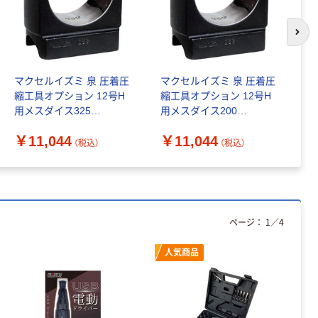
82U36E 1セッ
ト（直送品）
カゴへ
次の
シンプルトルコ
マクセルイズミ 泉 圧着圧
マクセルイズミ 泉 圧着圧
マ
ン TONE
縮工具オプション 12号H
縮工具オプション 12号H
縮
￥347,926~
用メスダイス325
用メスダイス200
用
（税込）
119885030 1個 223-
119885040 1個 223-
11
￥11,044
￥11,044
￥
8923（直送品）
8918（直送品）
8
（税込）
（税込）
EDITION USB充
電式電動ドライ
バー セット
EDN-367 1台
￥2,835
（税込）
（直送品）
ページ：
1
／
4
カゴへ
人気商品