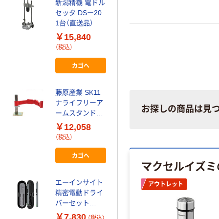
新潟精機 電ドル
マキタ 充電式ラ
セッタ DSー20
チェットレンチ
1台（直送品）
WR
￥15,840
￥24,375~
（税込）
（税込）
カゴへ
シンプルトルコ
ンパワーレンチ
TONE
藤原産業 SK11
ナライフリーア
￥1,195,415
お探しの商品は見
ームスタンド
~
（税込）
STFー400
￥12,058
4977292494120
（税込）
穴掘機 アースド
1個（直送品）
ライバー 専用オ
カゴへ
ーガ
マクセルイズミ
￥10,474~
エーインサイト
アウトレット
（税込）
精密電動ドライ
バーセット
SANEI 電動カシ
PENDORA36E
￥7,830
メ工具
（税込）