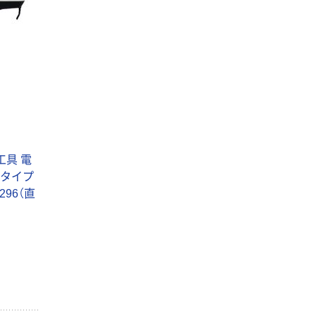
工具 電
5タイプ
4296（直