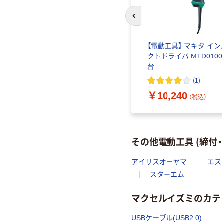
前のスライドへ
アイリスオーヤマ 充電式
【電動工具】 マキタ イン
器
電動ドライバー ボールグ
クトドライバ MTD0100
リップ 電ドラボール 3.6V
台
(
1
)
￥4,087~
（税込）
￥10,240
（税込）
その他電動工具 (締付
アイリスオーヤマ
エス
スターエム
マクセルイズミのカテ
USBケーブル(USB2.0)