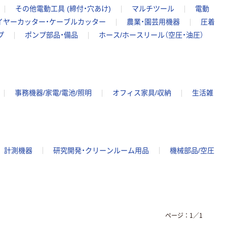
その他電動工具 (締付・穴あけ)
マルチツール
電動
イヤーカッター・ケーブルカッター
農業・園芸用機器
圧着
プ
ポンプ部品・備品
ホース/ホースリール（空圧・油圧）
事務機器/家電/電池/照明
オフィス家具/収納
生活雑
計測機器
研究開発・クリーンルーム用品
機械部品/空圧
ページ：
1
／
1