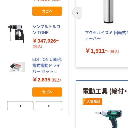
82U36E 1セッ
￥338,586~
ト（直送品）
カゴへ
（税込）
前のスライドへ
ミニター ドリル
シンプルトルコ
スタンド DS53
マクセルイズミ 回転式
ン TONE
1台（直送品）
ェーバー
￥347,926~
￥70,996
（税込）
￥1,911~
（税込）
（税込）
EDITION USB充
カゴへ
電式電動ドライ
バー セット
EDN-367 1台
￥2,835
（税込）
（直送品）
電動工具 (締付
カゴへ
人気商品
人気商品