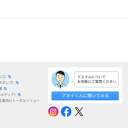
ハコ）
スタンプ）
場
bメディア）
アオイくんに聞いてみる
企業向けトータルソリュー