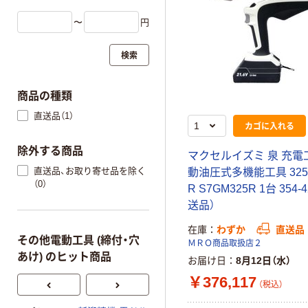
〜
円
検索
商品の種類
直送品（1）
カゴに入れる
除外する商品
マクセルイズミ 泉 充電
直送品、お取り寄せ品を除く
動油圧式多機能工具 32
（0）
R S7GM325R 1台 354-
送品）
在庫
わずか
直送品
その他電動工具 (締付・穴
ＭＲＯ商品取扱店２
あけ) のヒット商品
お届け日
8月12日（水）
￥376,117
（税込）