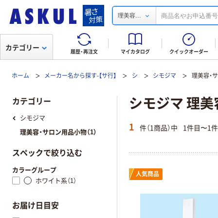
...
理美容
カテゴリー
履歴・再注文
マイカタログ
クイックオーダー
ホーム
メーカー名から探す-【サ行】
シ
シモジマ
理美容・
シモジマ 理美
カテゴリー
シモジマ
1
件（1商品）中
1件目〜1
理美容・サロン用品小物（1）
スペックで絞り込む
カラーグループ
人気商品
ホワイト系（1）
お届け日目安