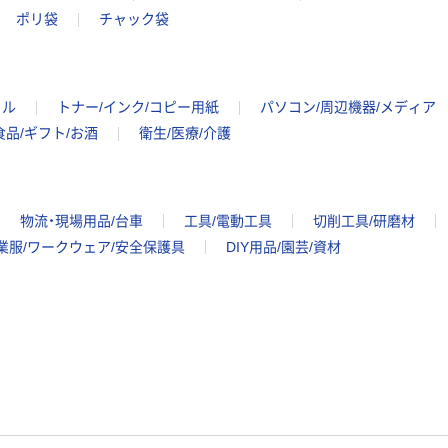
ポリ袋
チャック袋
イル
トナー/インク/コピー用紙
パソコン/周辺機器/メディア
食品/ギフト/お酒
衛生/医療/介護
物流・現場用品/台車
工具/電動工具
切削工具/研磨材
業服/ワークウェア/安全保護具
DIY用品/園芸/資材