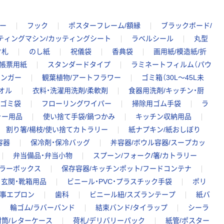
ー
フック
ポスターフレーム/額縁
ブラックボード/
ティングマシン/カッティングシート
ラベルシール
丸型
ク札
のし紙
祝儀袋
香典袋
画用紙/模造紙/折
帳票用紙
スタンダードタイプ
ラミネートフィルム（パウ
ハンガー
観葉植物/アートフラワー
ゴミ箱（30L～45L未
オル
衣料・洗濯用洗剤/柔軟剤
食器用洗剤/キッチン・厨
ゴミ袋
フローリングワイパー
掃除用ゴム手袋
ラ
ャー用品
使い捨て手袋/鍋つかみ
キッチン収納用品
割り箸/楊枝/使い捨てカトラリー
紙ナプキン/紙おしぼり
容器
保冷剤・保冷バッグ
丼容器/ボウル容器/スープカッ
弁当備品・弁当小物
スプーン/フォーク/箸/カトラリー
ーラーボックス
保存容器/キッチンポット/フードコンテナ
玄関・靴箱用品
ビニール・PVC・プラスチック手袋
ポリ
事エプロン
歯科
ビニール紐/スズランテープ
紙バ
輪ゴム/ラバーバンド
結束バンド/タイラップ
シーラ
封筒/レターケース
荷札/デリバリーパック
紙管/ポスター