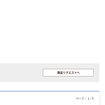
商品リクエストへ
ページ：
1
／
5