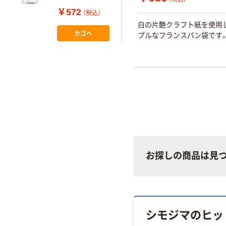
24G01 1個 トリ
￥572
（税込）
コインダストリ
白の片艶クラフト紙を使用
ーズ
カゴへ
プルなフランスパン袋です
お探しの商品は見
シモジマのヒッ