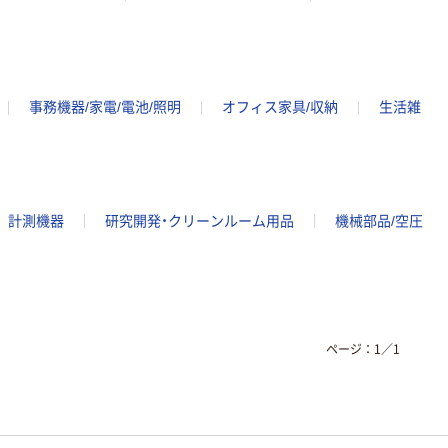
事務機器/家電/電池/照明
オフィス家具/収納
生活雑
計測機器
研究開発・クリーンルーム用品
機械部品/空圧
ページ：
1
／
1