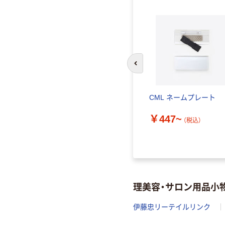
前のスライドへ
IL（ア
CML ネームプレート
アトリマ
￥447~
個 トリコ
（税込）
理美容・サロン用品小
伊藤忠リーテイルリンク