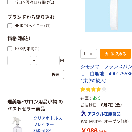
当日〜翌々日お届け（1)
ブランドから絞り込む
HEIKO（ヘイコー）（1）
価格（税込）
1000円未満（1）
カゴに入れる
〜
円
シモジマ フランスパ
Ｌ 白無地 49017553
検索
1束（50枚入）
在庫
あり
理美容・サロン用品小物 の
お届け日
8月7日（金）
ベストセラー商品
アスクル在庫商品
クリアボトルス
オープン価格
希望小売価格
プレイヤー
￥986
350ml SY-
（税込）