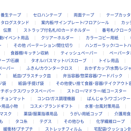
養生テープ
セロハンテープ
両面テープ
テープカッタ
カタログスタンド
案内板/サインプレート/フロアシール
カッ
伝票
ストラップ付名札/IDカードホルダー
番号札/クロー
動/イベント用品
クリアーホルダー
カラーコピー用紙
ー
その他 パーテーション/間仕切り
ハンガーラック/コート
食器棚/キッチン収納
ティッシュペーパー
ペーパータ
ソープ/石鹸
タオル/バスマット/バスローブ
トイレ用品
ペーパー
ふきん/カウンタークロス
おかずカップ/水筒/レジ
プ
紙皿/プラスチック皿
弁当容器/惣菜容器/フードパック
ジ袋
紙袋/手提げ袋
その他使い捨て食器・容器/テイクアウト
ンチボックス/ワックスペーパー
ストロー/マドラー/紙コースター
ンチョンマット
コンロ/ガス調理機器
ばんじゅう/ワゴン/ク
ン用品小物
コスメ・ブランドギフト
水害・台風対策用品
マスク
薬袋/服薬指導用品
うがい用紙コップ
介護用食
も
タコ糸
テグス
その他ひも
化学繊維ロープ
緩衝材/プチプチ
ストレッチフィルム
宅配袋/クッション