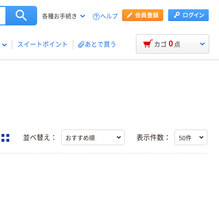
ヘルプ
各種お手続き
0
スイートポイント
あとで買う
カゴ
点
並べ替え：
表示件数：