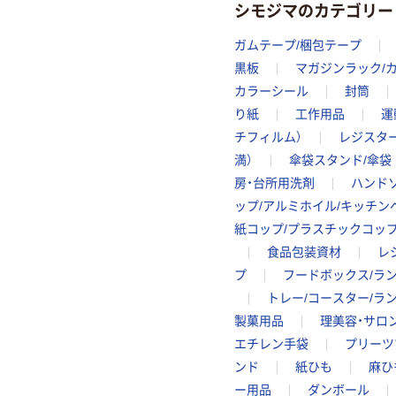
シモジマのカテゴリー
ガムテープ/梱包テープ
黒板
マガジンラック/
カラーシール
封筒
り紙
工作用品
運
チフィルム）
レジスタ
満）
傘袋スタンド/傘袋
房・台所用洗剤
ハンド
ップ/アルミホイル/キッチン
紙コップ/プラスチックコッ
食品包装資材
レ
プ
フードボックス/ラ
トレー/コースター/ラ
製菓用品
理美容・サロ
エチレン手袋
プリーツ
ンド
紙ひも
麻ひ
ー用品
ダンボール