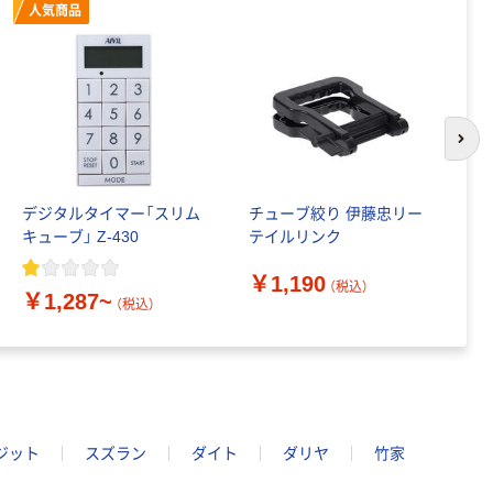
人気商品
次の
デジタルタイマー「スリム
チューブ絞り 伊藤忠リー
貝
キューブ」 Z-430
テイルリンク
￥
￥1,190
（税込）
￥1,287~
（税込）
ジット
スズラン
ダイト
ダリヤ
竹家