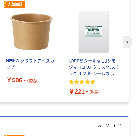
人気商品
次の
HEIKO クラフトアイスカ
【OPP袋シールなし】シモ
H
ップ
ジマ HEIKO クリスタルパ
ック S フタ・シールなし
￥
￥506~
（税込）
￥221~
（税込）
ページ：
1
／
5