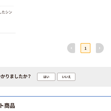
したシン
。
前へ
次へ
1
つかりましたか？
はい
いいえ
ト商品