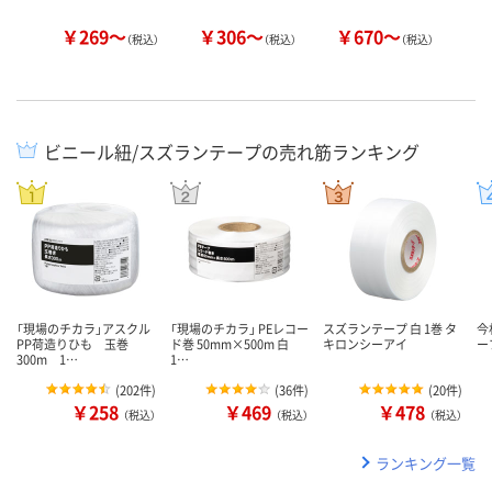
￥269～
￥306～
￥670～
￥
（税込）
（税込）
（税込）
ビニール紐/スズランテープの売れ筋ランキング
「現場のチカラ」アスクル
「現場のチカラ」 PEレコー
スズランテープ 白 1巻 タ
今
PP荷造りひも 玉巻
ド巻 50mm×500m 白
キロンシーアイ
ープ
300m 1…
1…
(
202件
)
(
36件
)
(
20件
)
￥258
￥469
￥478
（税込）
（税込）
（税込）
ランキング一覧