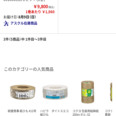
￥9,800
（税込）
1巻あたり ￥1,960
お届け日：
8月9日（日）
アスクル在庫商品
3件（5商品）中 1件目～3件目
このカテゴリーの人気商品
紺屋商事 紙ひも #12号
ハピラ ダイトスエコ
コクヨ 包装用紐麻紐
コクヨ 
紙ひも
200m ホヒ-32
黄麻