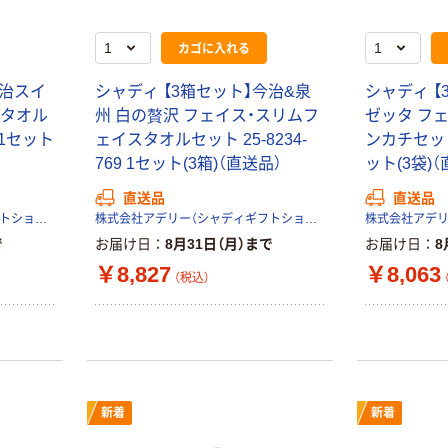
カゴに入れる
今治スイ
シャディ 【3箱セット】今治&泉
シャディ 【
スタオル
州 白の贅沢 フェイス・スリムフ
ゼッタ フ
0 1セット
ェイスタオルセット 25-8234-
ンカチセット 
769 1セット(3箱)（直送品）
ット(3袋)（
直送品
直送品
株式会社アデリー（シャディギフトショップ）
株式会社アデリー（シャディギフトショップ）
で
お届け日
8月31日（月）まで
お届け日
8
￥8,827
￥8,063
（税込）
新着
新着