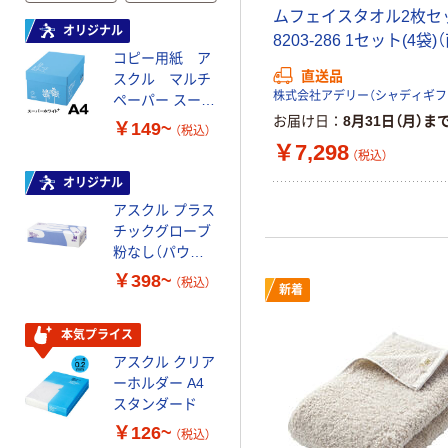
ムフェイスタオル2枚セット
オリジナル
本気プライス
8203-286 1セット(4袋
コピー用紙 ア
ペーパータオル
直送品
スクル マルチ
中判 再生紙
ペーパー スーパ
100％ 200枚
ーホワイト+
FSC認証 シング
お届け日
8月31日（月）ま
￥149~
￥149~
（税込）
（税込）
ル 大王製紙共同
￥7,298
（税込）
企画 オリジナル
オリジナル
オリジナル
アスクル プラス
コピー用紙 マ
チックグローブ
ルチペーパー
粉なし（パウダ
スーパーエコノ
ーフリー）
ミー+
￥398~
￥149~
（税込）
（税込）
新着
本気プライス
本気プライス
アスクル クリア
アスクル 耳にや
ーホルダー A4
さしい やわらか
スタンダード
いマスク
￥126~
￥458~
（税込）
（税込）