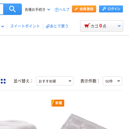
ヘルプ
各種お手続き
0
スイートポイント
あとで買う
カゴ
点
並べ替え：
表示件数：
新着