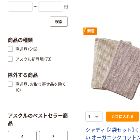
〜
円
検索
新着
商品の種類
直送品（546）
アスクル新登場（73）
除外する商品
直送品、お取り寄せ品を除く
（0）
アスクルのベストセラー商
カゴに入れる
品
シャディ 【4袋セット】
い オーガニックコットン