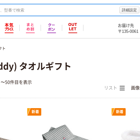
詳細設定
お届け先
〒135-0061
フト
ddy) タオルギフト
目〜50件目を表示
リスト
画像
新着
新着