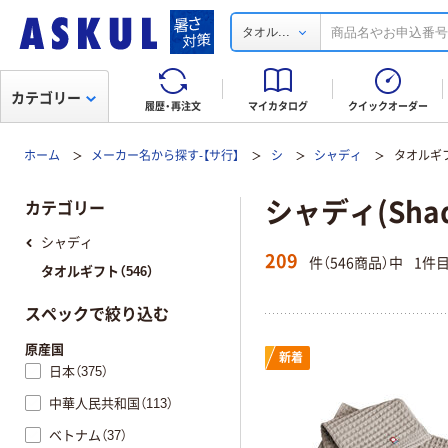
...
タオル
カテゴリー
履歴・再注文
マイカタログ
クイックオーダー
ホーム
メーカー名から探す-【サ行】
シ
シャディ
タオルギ
シャディ(Sha
カテゴリー
シャディ
209
件（546商品）中
1件
タオルギフト（546）
スペックで絞り込む
原産国
新着
日本（375）
中華人民共和国（113）
ベトナム（37）