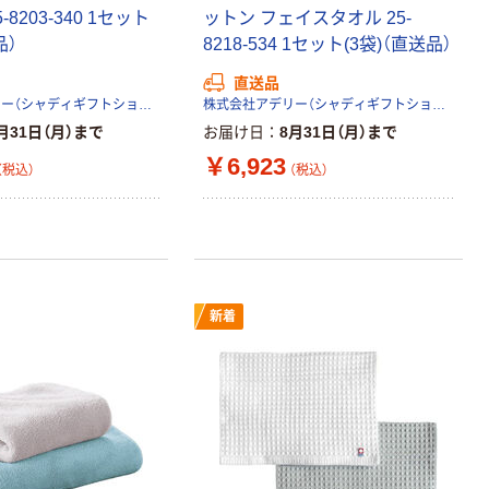
-8203-340 1セット
ットン フェイスタオル 25-
オリジナル
オリジナル
品）
8218-534 1セット(3袋)（直送品）
アスクルオリジ
コピー用紙 ア
直送品
ナル ラミネー
スクル マルチ
株式会社アデリー（シャディギフトショップ）
株式会社アデリー（シャディギフトショップ）
トフィルム A4
ペーパー スーパ
サイズ
ーホワイト+
月31日（月）まで
お届け日
8月31日（月）まで
￥458~
￥149~
（税込）
（税込）
100μ（ミクロン）
￥6,923
（税込）
（税込）
オリジナル
アスクル プラス
チックグローブ
粉なし（パウダ
ーフリー）
￥398~
（税込）
新着
本気プライス
アスクル クリア
ーホルダー A4
スタンダード
￥126~
（税込）