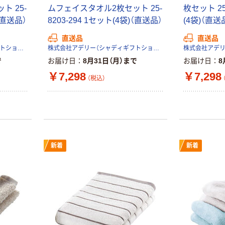
 25-
ムフェイスタオル2枚セット 25-
枚セット 25
本気プライス
オリジナル
)（直送品）
8203-294 1セット(4袋)（直送品）
(4袋)（直送
トイレットペー
【アスクル限定】
直送品
直送品
パー シングル
ファーストレイ
株式会社アデリー（シャディギフトショップ）
株式会社アデリー（シャディギフトショップ）
120ｍ 再生紙
ト ニトリルグ
100% 6ロール
ローブ ホワイ
で
お届け日
8月31日（月）まで
お届け日
8
￥470~
￥698~
（税込）
（税込）
リサイクル100
ト 粉なし（パ
￥7,298
￥7,298
（税込）
芯あり FSC認
ウダーフリー）
証
人気商品
オリジナル
サントリー 天然
【アスクル限定】
水 ミネラルウォ
ファーストレイ
ーター ペットボ
ト ニトリルグ
トル
ローブ ブル
￥686~
￥698~
（税込）
（税込）
新着
新着
ー 粉なし（パ
ウダーフリー）
本気プライス
本気プライス
ファーストレイ
ペーパータオル
ト ホワイト紙コ
小判・シングル
ップ
再生紙 200枚
FSC認証紙 アス
￥374~
￥143~
（税込）
（税込）
クルオリジナル