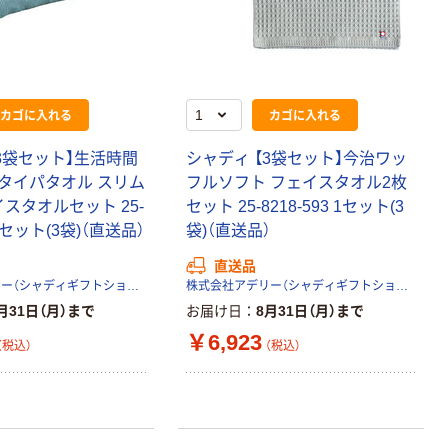
本気プライス
ティッシュペー
パー ボックス
150組 5箱入 ア
カゴに入れる
カゴに入れる
スクル スマート
￥328~
（税込）
コンパクト ビ
3袋セット】生活時間
シャディ 【3袋セット】今治ワッ
ビッド PEFC認
タイパタオル スリム
フルソフト フェイスタオル2枚
証
本気プライス
スタオルセット 25-
セット 25-8218-593 1セット(3
トイレットペー
 1セット(3袋)（直送品）
袋)（直送品）
パー ダブル60
ｍ 再生紙
直送品
100% 6ロール
株式会社アデリー（シャディギフトショップ）
株式会社アデリー（シャディギフトショップ）
￥460~
（税込）
リサイクル100
月31日（月）まで
お届け日
8月31日（月）まで
芯あり FSC認
￥6,923
証
（税込）
（税込）