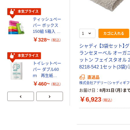
本気プライス
期間限定価格
ティッシュペー
アスクル プラ
パー ボックス
スチックグロー
150組 5箱入 ア
ブ 薄手 粉な
カゴに入れる
スクル スマート
し（パウダーフ
￥328~
￥298~
（税込）
（税込）
コンパクト ビ
リー）
シャディ 【3袋セット】
ビッド PEFC認
ランセヌーベル オーガ
証
本気プライス
本気プライス
ットン フェイスタオル 2
トイレットペー
嬬恋銘水 ナチュ
8218-542 1セット(3袋
パー ダブル60
ラルミネラルウ
ｍ 再生紙
ォーター 500ml
直送品
100% 6ロール
キャップシール
￥460~
￥1,037~
（税込）
リサイクル100
付き／2Lラベル
お届け日
8月31日（月）ま
（税込）
芯あり FSC認
レス 10本
￥6,923
証
（税込）