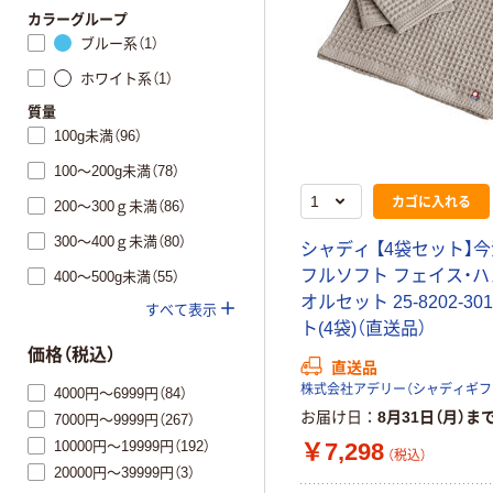
カラーグループ
ブルー系（1）
ホワイト系（1）
質量
100g未満（96）
100～200g未満（78）
カゴに入れる
200～300ｇ未満（86）
300～400ｇ未満（80）
シャディ 【4袋セット】
フルソフト フェイス・
400～500g未満（55）
オルセット 25-8202-30
すべて表示
ト(4袋)（直送品）
価格（税込）
直送品
4000円～6999円（84）
お届け日
8月31日（月）ま
7000円～9999円（267）
10000円～19999円（192）
￥7,298
（税込）
20000円～39999円（3）