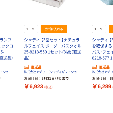
本気プライス
本気プライス
蛍光オプテック
ティッシュペー
ス1(アスクル限
パー ボックス
定モデル) 蛍光
モカ 200組 5個
カゴに入れる
ペン ゼブラ
アスクル オリジ
￥52~
￥428~
（税込）
（税込）
ナルティッシュ
グランフ
シャディ 【3袋セット】ナチュラ
シャディ 【
PEFC認証
ニックコ
ルフェイス ボーダーバスタオル
を確保する
オリジナル
本気プライス
5-
25-8218-550 1セット(3袋)（直送
バス・フェイ
スズラン 酒精綿
アスクル トイ
)（直送品）
品）
8218-577
G バルクタイプ
レのおそうじシ
指定医薬部外品
ート 大王製紙
直送品
直送品
共同企画 トイ
株式会社アデリー（シャディギフトショップ）
株式会社アデリー（シャディギフトショップ）
￥140~
￥330~
（税込）
（税込）
レクリーナー
で
お届け日
8月31日（月）まで
お届け日
8
トイレシート
￥6,923
￥6,289
オリジナル
（税込）