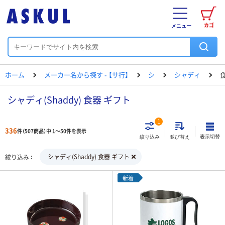
カゴ
メニュー
ホーム
メーカー名から探す - 【サ行】
シ
シャディ
シャディ(Shaddy) 食器 ギフト
1
336
件（507商品）中 1～50件を表示
表示切替
絞り込み
並び替え
シャディ(Shaddy) 食器 ギフト
絞り込み
新着