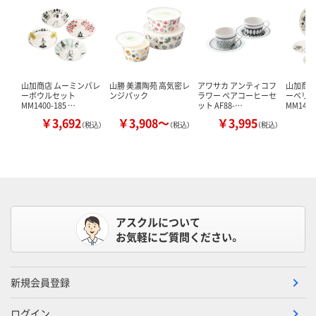
山加商店 ムーミンバレ
山勝 美濃陶苑 高気密レ
アワサカ アンティコフ
山加商店
ーボウルセット
ンジパック
ラワー ペアコーヒーセ
ーベリ
MM1400-185 …
ット AF88-…
MM1400
￥3,692
￥3,908～
￥3,995
￥
（税込）
（税込）
（税込）
アスクルについて
お気軽にご質問ください。
新規会員登録
ログイン