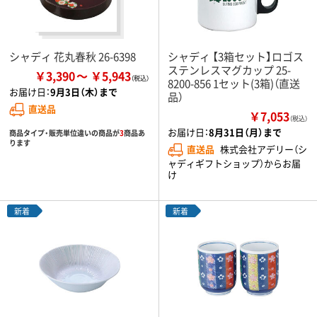
シャディ 花丸春秋 26-6398
シャディ 【3箱セット】ロゴス
ステンレスマグカップ 25-
￥3,390
￥5,943
8200-856 1セット(3箱)（直送
お届け日：
9月3日（木）まで
品）
直送品
￥7,053
（税込）
お届け日：
8月31日（月）まで
商品タイプ・販売単位違いの商品が
3
商品あ
ります
直送品
株式会社アデリー（シ
ャディギフトショップ）からお届
け
新着
新着