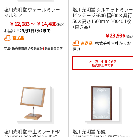
塩川光明堂 ウォールミラー
塩川光明堂 シルエットミラー
マルシア
ビンテージS600 幅600×奥行
50×高さ1600mm B0040 1枚
￥12,683
￥14,488
（直送品）
お届け日：
9月1日（火）まで
￥23,936
（税込）
直送品
直送品
株式会社吉桂からお
寸法・販売単位違いの商品が
2
商品あります
届け
メーカー都合により
販売停止中です
塩川光明堂 卓上ミラー PFM-
塩川光明堂 吊鏡