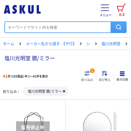
カゴ
メニュー
ホーム
メーカー名から探す - 【サ行】
シ
塩川光明堂
塩川光明堂 鏡/ミラー
1
41
件（105商品）中 1～41件を表示
表示切替
絞り込み
並び替え
塩川光明堂 鏡/ミラー
絞り込み