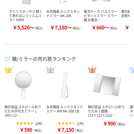
アイリスオーヤマ 軽く
永井興産 ルックスタン
東洋ケース バスミラー
堀内鏡工
て割れないフィルムミ
ドミラー NK-208
ピタッとミラー ミラー
全割れ
ラー KWM
鏡 お風呂 …
￥5,520～
￥7,150～
￥660～
￥1
（税込）
（税込）
（税込）
鏡/ミラーの売れ筋ランキング
無印良品 スチロール折り
永井興産 ルックスタンド
無印良品 スチロール折り
東
たたみ手付きミラー L
ミラー WH NK-208 1台
たたみ３面鏡
タ
189×12…
153×122×12m…
ー
￥990
(
2件
)
(
2件
)
（税込）
￥590
￥7,150
（税込）
（税込）