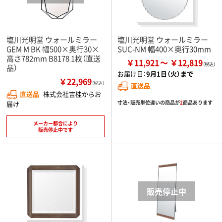
塩川光明堂 ウォールミラー
塩川光明堂 ウォールミラー
GEM M BK 幅500×奥行30×
SUC-NM 幅400×奥行30mm
高さ782mm B8178 1枚（直送
￥11,921
￥12,819
品）
お届け日：
9月1日（火）まで
￥22,969
（税込）
直送品
直送品
株式会社吉桂からお
寸法・販売単位違いの商品が
2
商品あります
届け
メーカー都合により
販売停止中です