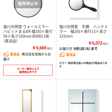
塩川光明堂 ウォールミラー
塩川光明堂 手鏡 ハンドミ
ハビットまるBR 幅350×奥行
ラー 幅160×奥行13×高さ
58×高さ350mm B0065 1枚
315ｍｍ
（直送品）
￥6,072
（税込）
￥9,669
お届け日：
9月1日（火）まで
（税込）
直送品
株式会社吉桂からお
直送品
届け
カラー・販売単位違いの商品が
3
商品ありま
す
メーカー都合により
販売停止中です