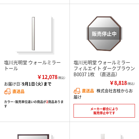
塩川光明堂 ウォールミラー
塩川光明堂 ウォールミラー
トール
フィルエイト ダークブラウン
B0037 1枚 （直送品）
￥12,078
（税込）
￥8,818
お届け日：
9月1日（火）まで
（税込）
直送品
株式会社吉桂からお
直送品
届け
カラー・販売単位違いの商品が
2
商品ありま
す
メーカー都合により
販売停止中です