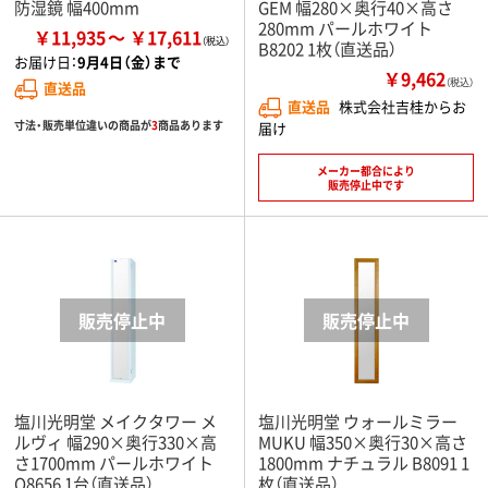
防湿鏡 幅400mm
GEM 幅280×奥行40×高さ
280mm パールホワイト
￥11,935
￥17,611
B8202 1枚（直送品）
お届け日：
9月4日（金）まで
￥9,462
（税込）
直送品
直送品
株式会社吉桂からお
寸法・販売単位違いの商品が
3
商品あります
届け
メーカー都合により
販売停止中です
塩川光明堂 メイクタワー メ
塩川光明堂 ウォールミラー
ルヴィ 幅290×奥行330×高
MUKU 幅350×奥行30×高さ
さ1700mm パールホワイト
1800mm ナチュラル B8091 1
Q8656 1台（直送品）
枚（直送品）