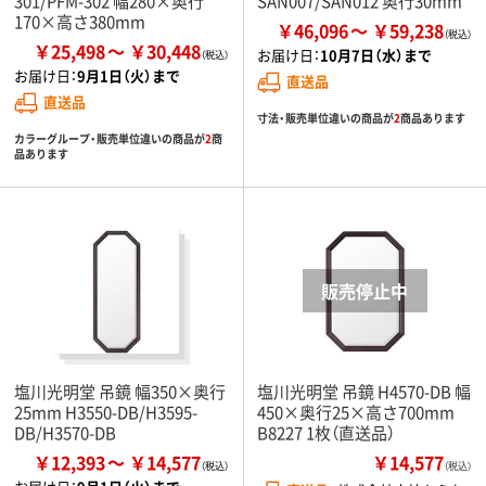
301/PFM-302 幅280×奥行
SAN007/SAN012 奥行30mm
170×高さ380mm
￥46,096
￥59,238
￥25,498
￥30,448
お届け日：
10月7日（水）まで
お届け日：
9月1日（火）まで
直送品
直送品
寸法・販売単位違いの商品が
2
商品あります
カラーグループ・販売単位違いの商品が
2
商
品あります
塩川光明堂 吊鏡 幅350×奥行
塩川光明堂 吊鏡 H4570-DB 幅
25mm H3550-DB/H3595-
450×奥行25×高さ700mm
DB/H3570-DB
B8227 1枚（直送品）
￥12,393
￥14,577
￥14,577
（税込）