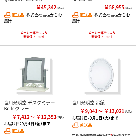
￥45,342
￥58,955
（税込）
（税込）
直送品
株式会社吉桂からお
直送品
株式会社吉桂からお
届け
届け
メーカー都合により
メーカー都合により
販売停止中です
販売停止中です
塩川光明堂 デスクミラー
塩川光明堂 吊鏡
Belle グレー
￥9,041
￥13,021
￥7,412
￥12,353
お届け日：
9月1日（火）まで
お届け日：
9月4日（金）まで
直送品
直送品
寸法・販売単位違いの商品が
2
商品あります