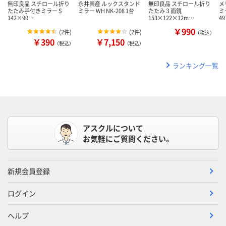
無印良品 スチロール折り
永井興産 ルックスタンド
無印良品 スチロール折り
メ
たたみ手付きミラー S
ミラー WH NK-208 1台
たたみ３面鏡
ミ
142×90…
153×122×12m…
49
￥990
(
2件
)
(
2件
)
（税込）
￥390
￥7,150
（税込）
（税込）
ランキング一覧
アスクルについて
お気軽にご質問ください。
新規会員登録
ログイン
ヘルプ