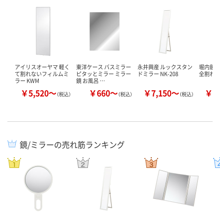
アイリスオーヤマ 軽く
東洋ケース バスミラー
永井興産 ルックスタン
堀内鏡工
て割れないフィルムミ
ピタッとミラー ミラー
ドミラー NK-208
全割れ
ラー KWM
鏡 お風呂 …
￥5,520～
￥660～
￥7,150～
￥1
（税込）
（税込）
（税込）
鏡/ミラーの売れ筋ランキング