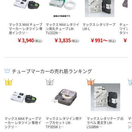
マックス MAX チューブ
マックス MAX レタツイ
マックス レタリテープ
チューブ
マーカー レタツイン 専
ン用丸チューブ LM-
LM-L
ツイン 
用インクリ…
TU332N…
タツイ
￥3,940
￥3,835
￥991～
￥2
（税込）
（税込）
（税込）
チューブマーカーの売れ筋ランキング
マックス MAX チューブマ
マックス レタツイン用テ
マックス レタリテープ 白
マ
ーカー レタツイン 専用イ
ープカセット LM-
ラベル 黒文字 LM-
ー
ンクリ…
TP305W 1…
L518BW…
ン