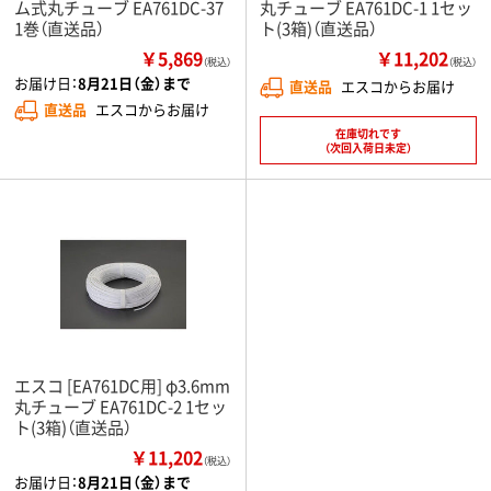
ム式丸チューブ EA761DC-37
丸チューブ EA761DC-1 1セッ
1巻（直送品）
ト(3箱)（直送品）
￥5,869
￥11,202
（税込）
（税込）
お届け日：
8月21日（金）まで
直送品
エスコからお届け
直送品
エスコからお届け
在庫切れです
（次回入荷日未定）
エスコ [EA761DC用] φ3.6mm
丸チューブ EA761DC-2 1セッ
ト(3箱)（直送品）
￥11,202
（税込）
お届け日：
8月21日（金）まで