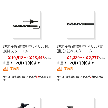
超硬座掘錐標準径（ドリル付）
超硬座堀錐標準径 ドリル（貫
28M スターエム
通式） 28M スターエム
￥10,918
￥13,443
￥1,889
￥2,377
お届け日：
9月3日（木）まで
お届け日：
9月3日（木）まで
直送品
直送品
サイズ・販売単位違いの商品が
12
商品ありま
サイズ・販売単位違いの商品が
2
商品ありま
す
す