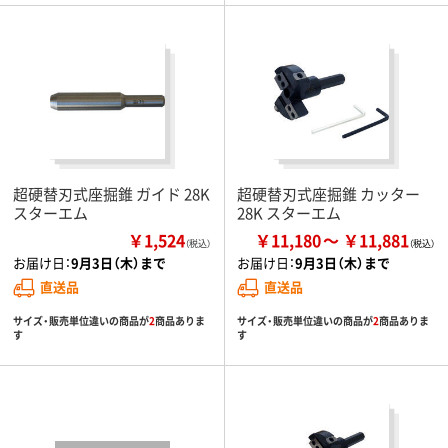
超硬替刃式座掘錐 ガイド 28K
超硬替刃式座掘錐 カッター
スターエム
28K スターエム
￥1,524
￥11,180
￥11,881
（税込）
お届け日：
9月3日（木）まで
お届け日：
9月3日（木）まで
直送品
直送品
サイズ・販売単位違いの商品が
2
商品ありま
サイズ・販売単位違いの商品が
2
商品ありま
す
す