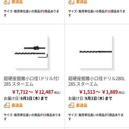
直送品
直送品
サイズ・販売単位違いの商品が
5
商品ありま
サイズ・販売単位違いの商品が
15
商品ありま
す
す
超硬座掘錐小口径（ドリル付）
超硬座掘錐小口径ドリル280L
28S スターエム
28S スターエム
￥7,712
￥12,487
￥1,513
￥1,889
お届け日：
9月3日（木）まで
お届け日：
9月3日（木）まで
直送品
直送品
サイズ・販売単位違いの商品が
15
商品ありま
サイズ・販売単位違いの商品が
2
商品ありま
す
す