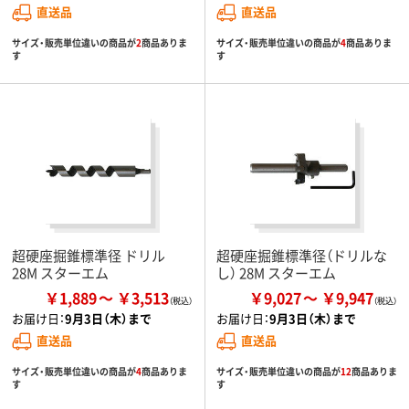
直送品
直送品
サイズ・販売単位違いの商品が
2
商品ありま
サイズ・販売単位違いの商品が
4
商品ありま
す
す
超硬座掘錐標準径 ドリル
超硬座掘錐標準径（ドリルな
28M スターエム
し） 28M スターエム
￥1,889
￥3,513
￥9,027
￥9,947
お届け日：
9月3日（木）まで
お届け日：
9月3日（木）まで
直送品
直送品
サイズ・販売単位違いの商品が
4
商品ありま
サイズ・販売単位違いの商品が
12
商品ありま
す
す