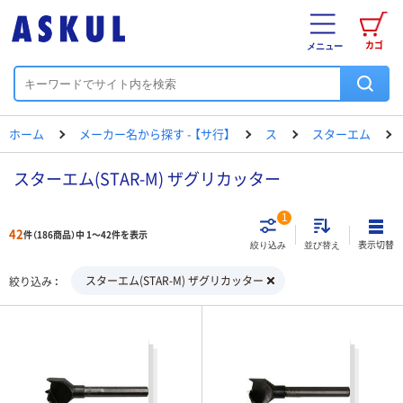
カゴ
メニュー
ホーム
メーカー名から探す - 【サ行】
ス
スターエム
スターエム(STAR-M) ザグリカッター
1
42
件（186商品）中 1～42件を表示
表示切替
絞り込み
並び替え
スターエム(STAR-M) ザグリカッター
絞り込み