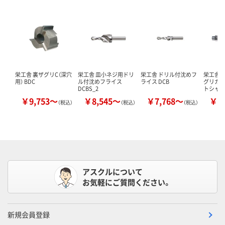
栄工舎 裏ザグリC（深穴
栄工舎 皿小ネジ用ドリ
栄工舎 ドリル付沈めフ
栄工舎 
用） BDC
ル付沈めフライス
ライス DCB
グリカ
DCBS_2
トシャン
￥9,753～
￥8,545～
￥7,768～
￥5
（税込）
（税込）
（税込）
アスクルについて
お気軽にご質問ください。
新規会員登録