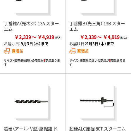
丁番錐A（先ネジ） 13A スター
丁番錐B（先三角） 13B スター
エム
エム
￥2,339
￥4,919
￥2,339
￥4,919
お届け日：
9月3日（木）まで
お届け日：
9月3日（木）まで
直送品
直送品
サイズ・販売単位違いの商品が
5
商品ありま
サイズ・販売単位違いの商品が
5
商品ありま
す
す
超硬（アール・V型）座掘錐 ド
超硬ALC座掘 80T スターエム