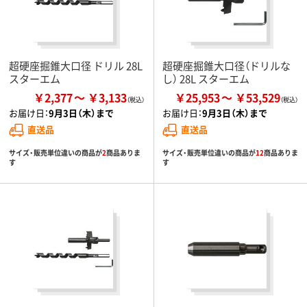
超硬座掘錐大口径 ドリル 28L
超硬座掘錐大口径（ドリルな
スターエム
し） 28L スターエム
￥2,377
￥3,133
￥25,953
￥53,529
お届け日：
9月3日（木）まで
お届け日：
9月3日（木）まで
直送品
直送品
サイズ・販売単位違いの商品が
2
商品ありま
サイズ・販売単位違いの商品が
12
商品ありま
す
す