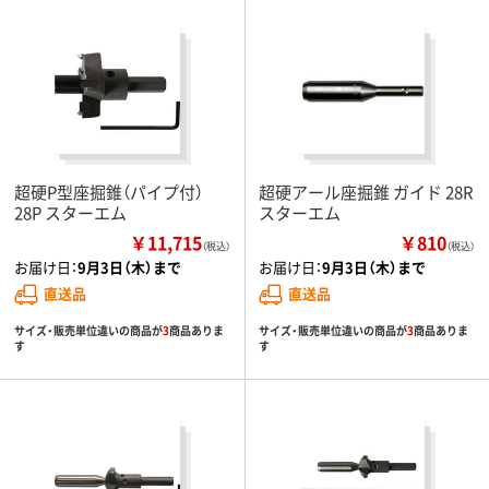
超硬P型座掘錐（パイプ付）
超硬アール座掘錐 ガイド 28R
28P スターエム
スターエム
￥11,715
￥810
（税込）
（税込）
お届け日：
9月3日（木）まで
お届け日：
9月3日（木）まで
直送品
直送品
サイズ・販売単位違いの商品が
3
商品ありま
サイズ・販売単位違いの商品が
3
商品ありま
す
す