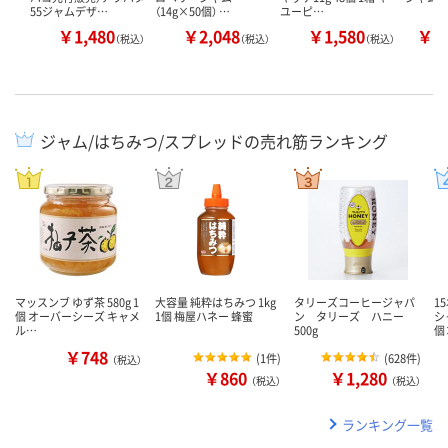
55ジャムデザ…
（14g×50個） …
ユーピ…
￥1,480
￥2,048
￥1,580
￥2
（税込）
（税込）
（税込）
ジャム/はちみつ/スプレッドの売れ筋ランキング
マッスンブ ゆず茶 580g 1
大容量 純粋はちみつ 1kg
タリーズコーヒージャパ
1
個 オーバーシーズ キャメ
1個 梅屋ハネー 蜂蜜
ン タリーズ ハニー
シ
ル…
500g
個
￥748
(
1件
)
(
628件
)
（税込）
￥860
￥1,280
（税込）
（税込）
ランキング一覧