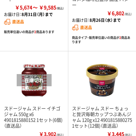
ー
￥5,674
￥9,585
￥6,802
お届け日：
8月31日（月）まで
（税込）
お届け日：
8月26日（水）まで
直送品
直送品
販売単位違いの商品が
2
商品あります
商品タイプ・販売単位違いの商品が
2
商品あ
ります
スドージャム スドー イチゴ
スドージャム スドー ちょっ
ジャム 550g x6
と贅沢毎朝カップつぶあんジ
4901815880152 1セット(6個)
ャム 120g x12 4901815880275
（直送品）
1セット(12個)（直送品）
￥3,902
￥3,445
（税込）
（税込）