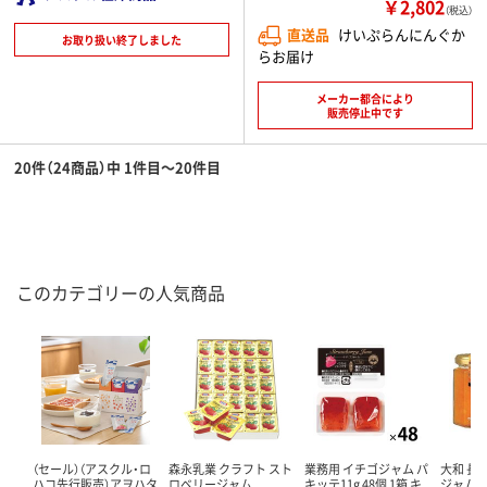
￥2,802
（税込）
直送品
けいぷらんにんぐか
お取り扱い終了しました
らお届け
メーカー都合により
販売停止中です
20件（24商品）中 1件目～20件目
このカテゴリーの人気商品
（セール）（アスクル・ロ
森永乳業 クラフト スト
業務用 イチゴジャム パ
大和 長
ハコ先行販売）アヲハタ
ロベリージャム
キッテ11g 48個 1箱 キ
ジャム