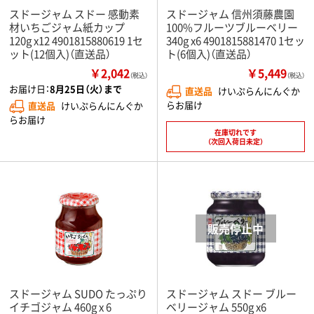
スドージャム スドー 感動素
スドージャム 信州須藤農園
材いちごジャム紙カップ
100%フルーツブルーベリー
120g x12 4901815880619 1セ
340g x6 4901815881470 1セッ
ット(12個入)（直送品）
ト(6個入)（直送品）
￥2,042
￥5,449
（税込）
（税込）
お届け日：
8月25日（火）まで
直送品
けいぷらんにんぐか
らお届け
直送品
けいぷらんにんぐか
らお届け
在庫切れです
（次回入荷日未定）
スドージャム SUDO たっぷり
スドージャム スドー ブルー
イチゴジャム 460g x 6
ベリージャム 550g x6