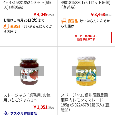
4901815881852 1セット(6個
4901815880176 1セット(6個)
入)（直送品）
（直送品）
￥4,049
￥3,468
（税込）
（税込）
お届け日：
8月25日（火）まで
直送品
けいぷらんにんぐか
らお届け
直送品
けいぷらんにんぐか
らお届け
メーカー都合により
販売停止中です
スドージャム 「業務用」お徳
スドージャム 信州須藤農園
用いちごジャム 1本
瀬戸内レモンママレード
185g x6 0224678 1箱(6入)（直
￥1,051
（税込）
送品）
アスクル在庫商品