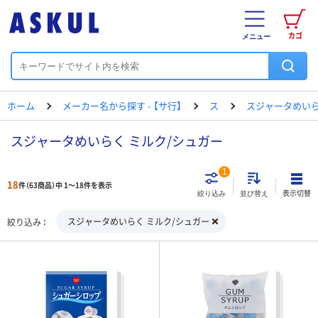
カゴ
メニュー
ホーム
メーカー名から探す - 【サ行】
ス
スジャータめい
スジャータめいらく ミルク/シュガー
1
18
件（63商品）中 1～18件を表示
表示切替
絞り込み
並び替え
スジャータめいらく ミルク/シュガー
絞り込み