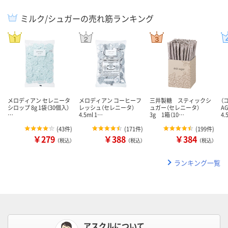
ミルク/シュガーの売れ筋ランキング
メロディアン セレニータ
メロディアン コーヒーフ
三井製糖 スティックシ
（
シロップ 8g 1袋（30個入）
レッシュ（セレニータ）
ュガー（セレニータ）
A
…
4.5ml 1…
3g 1箱（10…
4.
(
43件
)
(
171件
)
(
199件
)
￥279
￥388
￥384
（税込）
（税込）
（税込）
ランキング一覧
アスクルについて