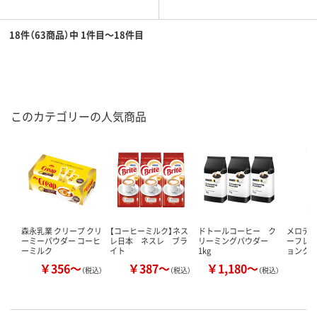
18件（63商品）中 1件目～18件目
このカテゴリーの人気商品
森永乳業 クリープ クリ
【コーヒーミルク】ネス
ドトールコーヒー ク
メロデ
ーミーパウダー コーヒ
レ日本 ネスレ ブラ
リーミングパウダー
ーフレッ
ーミルク
イト
1kg
ョンクリ
￥356～
￥387～
￥1,180～
￥
（税込）
（税込）
（税込）