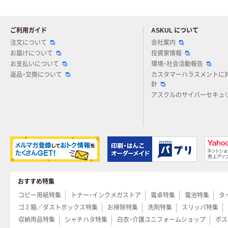
ご利用ガイド
ASKUL について
注文について
会社案内
お届けについて
投資家情報
お支払いについて
環境・社会活動報告
返品・交換について
カスタマーハラスメントに
針
アスクルのサイバーセキュ
おすすめ特集
コピー用紙特集
トナー・インクメガストア
電卓特集
電池特集
タ
ゴミ箱／ダストボックス特集
お掃除特集
洗剤特集
スリッパ特集
収納用品特集
シャチハタ特集
白衣・介護ユニフォームショップ
ポス