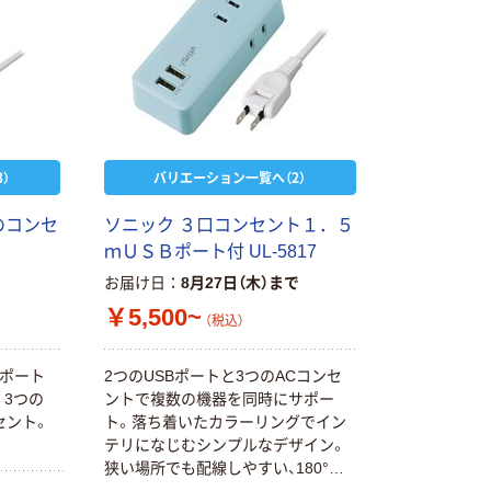
）
バリエーション一覧へ（2）
のコンセ
ソニック ３口コンセント１．５
ｍＵＳＢポート付 UL-5817
お届け日
8月27日（木）まで
￥5,500~
（税込）
Bポート
2つのUSBポートと3つのACコンセ
3つの
ントで複数の機器を同時にサポー
セント。
ト。落ち着いたカラーリングでイン
テリになじむシンプルなデザイン。
狭い場所でも配線しやすい、180°回
転するスイングプラグ。コンセント