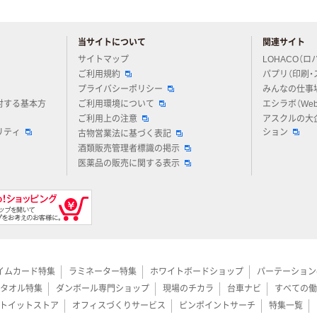
当サイトについて
関連サイト
アスクルについてお気軽にご質問ください
サイトマップ
LOHACO（ロ
ご利用規約
パプリ（印刷・
プライバシーポリシー
みんなの仕事
対する基本方
ご利用環境について
エシラボ（We
ご利用上の注意
アスクルの大
リティ
ション
古物営業法に基づく表記
酒類販売管理者標識の掲示
医薬品の販売に関する表示
イムカード特集
ラミネーター特集
ホワイトボードショップ
パーテーション
タオル特集
ダンボール専門ショップ
現場のチカラ
台車ナビ
すべての働
トイットストア
オフィスづくりサービス
ピンポイントサーチ
特集一覧