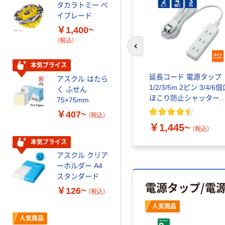
タカラトミー ベ
オリジナル
イブレード
乾電池 単3
￥1,400~
形 アルカリ乾
（税込）
電池 北欧パッ
前のスライドへ
ケージ アスク
￥140~
（税込）
ルオリジナル
本気プライス
延長コード 電源タップ
アスクル はたら
本気プライス
1/2/3/5m 2ピン 3/4/6
く ふせん
ティッシュペー
ほこり防止シャッター
75×75mm
パー ボックス
T-ST02 白 エレコム
￥407~
（税込）
150組 5箱入 ア
￥1,445~
スクル スマート
（税込）
￥328~
（税込）
コンパクト ビ
本気プライス
ビッド PEFC認
アスクル クリア
証
オリジナル
ーホルダー A4
コピー用紙 マ
スタンダード
電源タップ/電
ルチペーパー
￥126~
（税込）
スーパーエコノ
ミー+
人気商品
￥149~
（税込）
人気商品