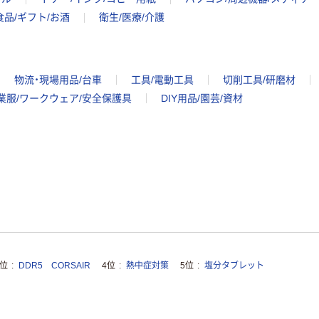
食品/ギフト/お酒
衛生/医療/介護
物流・現場用品/台車
工具/電動工具
切削工具/研磨材
業服/ワークウェア/安全保護具
DIY用品/園芸/資材
3位
DDR5 CORSAIR
4位
熱中症対策
5位
塩分タブレット