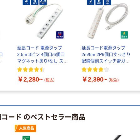
証
オリジナル
オリジナル
乾電池 単4
アスクル プラス
形 アルカリ乾
チックグローブ
電池 北欧パッ
粉なし（パウダ
ケージ アスク
ーフリー）
￥140~
￥398~
（税込）
（税込）
ルオリジナル
延長コード 電源タップ
延長コード電源タップ
富士フイルム
オリジナル
個口
2.5m 3ピン 4個口/6個口
2m/5m 2P6個口すっきり
instax mini13
アスクルオリジ
付
マグネットあり/なし スイ
配線個別スイッチ雷ガー
INS MINI 13
ナル ラミネー
ングプラグ 白 エレコム
ド トラッキング防止プラ
￥12,100~
トフィルム A4
グ
￥2,280~
￥2,390~
（税込）
サイズ
（税込）
（税込）
￥458~
（税込）
100μ（ミクロン）
オリジナル
本気プライス
サントリー 伊右
アスクル はたら
衛門 「お茶、どう
源コード のベストセラー商品
く ふせん
ぞ。」 緑茶
50×15mm
￥528~
（税込）
人気商品
￥386~
（税込）