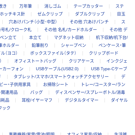
敷き
万年筆
消しゴム
テープカッター
ステ
ホッチキス針
ゼムクリップ
ダブルクリップ
目玉
穴あけパンチ（小型･中型）
その他 穴あけパンチ
ス
番号札/クローク札
その他 名札/カードホルダー
その他 デ
/ペン立て
本立て
マグネット収納
机下収納/机下台/
筆ホルダー
鉛筆削り
シャープペン
ペンケース・筆
ル（ヨコ）
ボックスファイル（タテ）
クリップボード
）
オフィストートバッグ
クリアケース
インクジェ
ピーカーフォン
USBケーブル(USB2.0)
USB Type-Cケーブ
ド
タブレット/スマホ/スマートウォッチアクセサリー
デ
ビー・子供用家具
お掃除シート
トレー/コースター/ラン
ー関連用品
バッグ
ディスペンサー/スプレーボトル/消毒
消耗品
耳栓/イヤーマフ
デジタルタイマー
ダイヤル
フック
事務機器/家電/電池/照明
オフィス家具/収納
生活雑