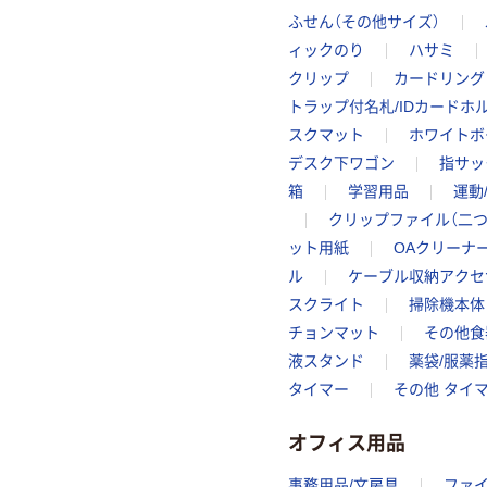
ふせん（その他サイズ）
ィックのり
ハサミ
クリップ
カードリング
トラップ付名札/IDカードホ
スクマット
ホワイトボ
デスク下ワゴン
指サッ
箱
学習用品
運動
クリップファイル（二つ
ット用紙
OAクリーナ
ル
ケーブル収納アクセ
スクライト
掃除機本体
チョンマット
その他食
液スタンド
薬袋/服薬
タイマー
その他 タイ
オフィス用品
事務用品/文房具
ファ