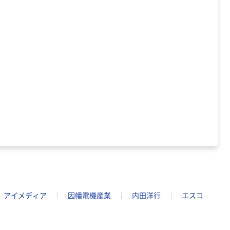
アスクル フラッ
トファイル エコ
ノミータイプ
A4タテ(コクヨ
￥115~
（税込）
製造）
アイメディア
因幡電機産業
内田洋行
エスコ