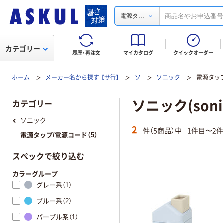
...
電源タ
カテゴリー
履歴・再注文
マイカタログ
クイックオーダー
ホーム
メーカー名から探す-【サ行】
ソ
ソニック
電源タッ
ソニック(son
カテゴリー
ソニック
2
件（5商品）中
1件目〜2
電源タップ/電源コード（5）
スペックで絞り込む
カラーグループ
グレー系（1）
ブルー系（2）
パープル系（1）