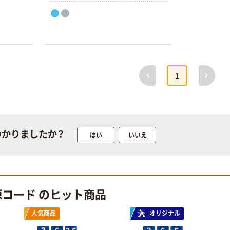
は角度違いに3方向についており、
ACアダプタ同士が干渉しにくい。ス
マートIC機能で、接続機器を自動的
に検知し、最適な電流で充電を行い
ます。
前へ
次へ
1
つかりましたか？
はい
いいえ
本気プライス
オリジナル
トイレットペー
アスクル 「現場
パー ダブル60
のチカラ」 養生
源コード のヒット商品
ｍ 再生紙
テープ
100% 6ロール
￥460~
￥358~
（税込）
（税込）
人気商品
オリジナル
リサイクル100
芯あり FSC認