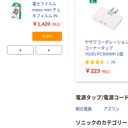
富士フイルム
本気プライス
instax mini チェ
【ガムテープ】ア
キフィルム INS
スクル 現場のチ
MINI JP1 1パッ
￥1,420
（税込）
カラ 厚さ
ク（10枚入り）
0.22mm 布テー
￥145~
（税込）
カゴへ
プ
ヤザワコーポレーショ
コーナータップ
Y02ELPC300WH 1個
(
4
)
￥223
（税込）
電源タップ/電源コー
朝日電器
アズワン
ソニックのカテゴリー