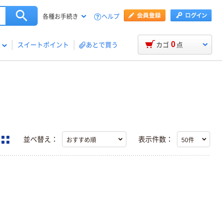
ヘルプ
各種お手続き
0
スイートポイント
あとで買う
カゴ
点
並べ替え：
表示件数：