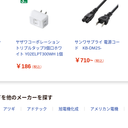
本気プライス
本気プライス
アスクル はたら
ペーパータオル
く ふせん 付箋
中判 再生紙
75×25mm
100％ 200枚
￥377~
（税込）
FSC認証 シング
￥149~
（税込）
ル 大王製紙共同
ン
ヤザワコーポレーション
サンワサプライ 電源コー
企画 オリジナル
トリプルタップ3個口ホワ
ド KB-DM2S-
イト Y02ELPT300WH 1個
￥710~
（税込）
￥186
（税込）
ドを他のメーカーを探す
アツギ
アドテック
旭電機化成
アメリカン電機