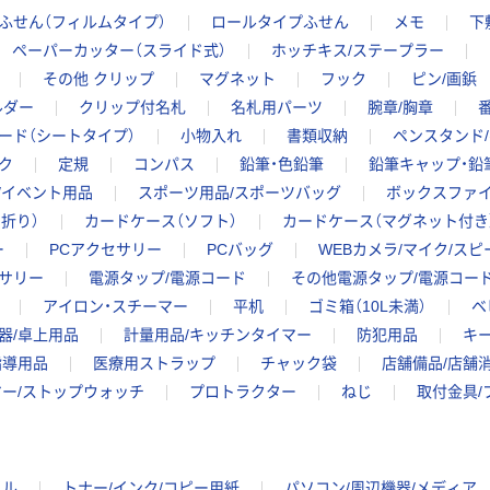
ふせん（フィルムタイプ）
ロールタイプふせん
メモ
下
ペーパーカッター（スライド式）
ホッチキス/ステープラー
その他 クリップ
マグネット
フック
ピン/画鋲
ルダー
クリップ付名札
名札用パーツ
腕章/胸章
ード（シートタイプ）
小物入れ
書類収納
ペンスタンド
ク
定規
コンパス
鉛筆・色鉛筆
鉛筆キャップ・鉛
/イベント用品
スポーツ用品/スポーツバッグ
ボックスファイ
折り）
カードケース（ソフト）
カードケース（マグネット付き
ー
PCアクセサリー
PCバッグ
WEBカメラ/マイク/ス
サリー
電源タップ/電源コード
その他電源タップ/電源コー
アイロン・スチーマー
平机
ゴミ箱（10L未満）
ベ
器/卓上用品
計量用品/キッチンタイマー
防犯用品
キ
指導用品
医療用ストラップ
チャック袋
店舗備品/店舗
マー/ストップウォッチ
プロトラクター
ねじ
取付金具/
イル
トナー/インク/コピー用紙
パソコン/周辺機器/メディア