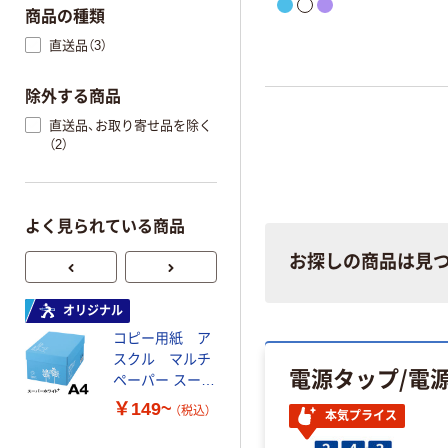
商品の種類
直送品（3）
除外する商品
直送品、お取り寄せ品を除く
（2）
よく見られている商品
お探しの商品は見
オリジナル
オリジナル
コピー用紙 ア
ゴミ袋 エコノミ
スクル マルチ
ータイプ 乳白半
電源タップ/電
ペーパー スーパ
透明 高密度タイ
ーホワイト+
プ 詰替用 バイ
￥149~
￥616~
（税込）
（税込）
本気プライス
オマス素材10％
配合