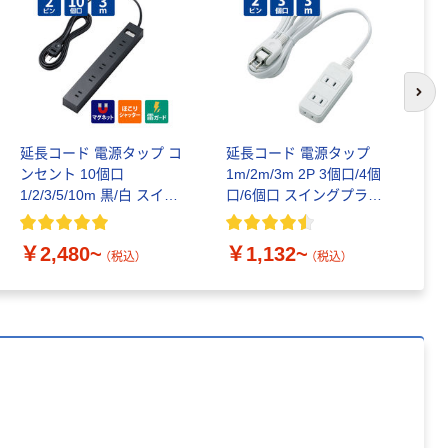
富士フイルム チ
本気プライス
ェキ専用フィル
アスクル セロハ
ム INSTAX MINI
ンテープ
WW2
￥1,580~
￥216~
（税込）
次の
（税込）
本気プライス
本気プライス
延長コード 電源タップ コ
延長コード 電源タップ
延
ニチバン セロテ
ンセント 10個口
1m/2m/3m 2P 3個口/4個
2
トイレットペー
ープ 大巻
1/2/3/5/10m 黒/白 スイッ
口/6個口 スイングプラグ
き
パー シングル
チ付 マグネット 雷サージ
T-S02 白 エレコム
タ
120ｍ 再生紙
￥124~
（税込）
エレコム
ッ
100% 6ロール
￥470~
￥2,480~
￥1,132~
￥
（税込）
（税込）
（税込）
リサイクル100
本気プライス
芯あり FSC認
証
アスクル トイ
レのおそうじシ
ート 大王製紙
共同企画 トイ
￥330~
（税込）
レクリーナー
トイレシート
オリジナル
本気プライス