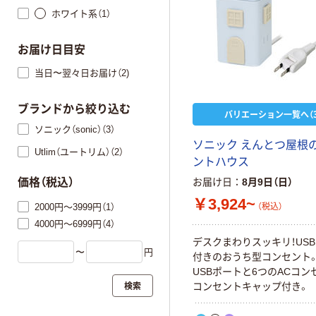
ホワイト系（1）
お届け日目安
当日〜翌々日お届け（2)
ブランドから絞り込む
バリエーション一覧へ（3
ソニック（sonic）（3）
ソニック えんとつ屋根
Utlim（ユートリム）（2）
ントハウス
価格（税込）
お届け日
8月9日（日）
￥3,924~
2000円～3999円（1）
（税込）
4000円～6999円（4）
デスクまわりスッキリ！US
〜
円
付きのおうち型コンセント。
USBポートと6つのACコン
検索
コンセントキャップ付き。