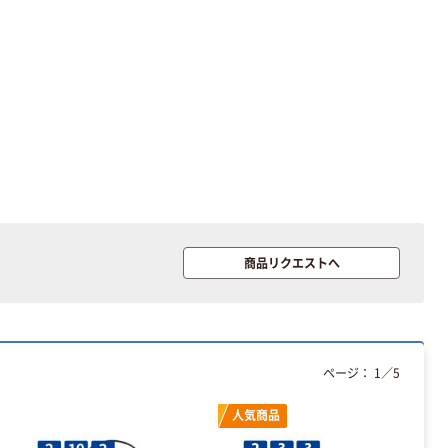
商品リクエストへ
本気プライス
本気プライス
大塚製薬工場
キングジム テプ
経口補水液 オー
ラ TEPRA
ページ：
1
／
5
エスワン（OS-1）
PRO【純正】テー
プ 白ラベル
￥159~
￥914~
（税込）
（税込）
人気商品
12mm幅 （黒文
字）