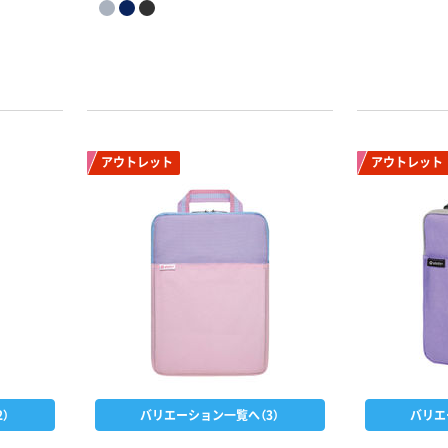
アウトレット
アウトレット
本気プライス
オリジナル
蛍光オプテック
【アスクル限定】
ス1(アスクル限
ファーストレイ
定モデル) 蛍光
ト ニトリルグ
ペン ゼブラ
ローブ ホワイ
￥52~
￥698~
（税込）
（税込）
ト 粉なし（パ
ウダーフリー）
本気プライス
本気プライス
嬬恋銘水 ナチュ
ペーパータオル
）
バリエーション一覧へ（3）
バリエ
ラルミネラルウ
小判・シングル