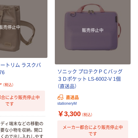
100％ 200枚
FSC認証 シング
￥149~
（税込）
ル 大王製紙共同
企画 オリジナル
販売停止中
販売停止中
ユートリム ラスクバ
ソニック プロテクＰＣバッグ
76
３Ｄポケット LS-6002-V 1個
~
（税込）
（直送品）
直送品
都合により販売停止中
です
stationeryM
￥3,300
（税込）
ンディ端末などの移動の
メーカー都合により販売停止中
要な小物を収納。開口
です
開くので出し入れしやす