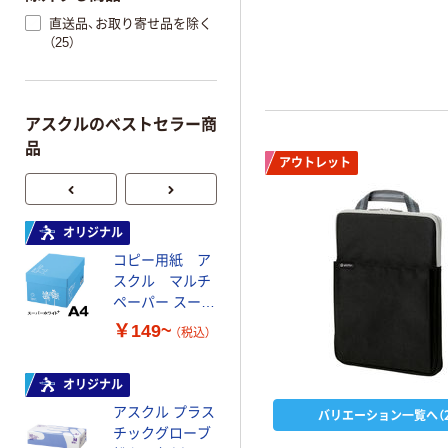
直送品、お取り寄せ品を除く
（25）
アスクルのベストセラー商
品
アウトレット
オリジナル
オリジナル
コピー用紙 ア
コピー用紙 マ
スクル マルチ
ルチペーパー
ペーパー スーパ
スーパーエコノ
ーホワイト+
ミー+
￥149~
￥149~
（税込）
（税込）
オリジナル
本気プライス
アスクル プラス
トイレットペー
バリエーション一覧へ（2
チックグローブ
パー ダブル60