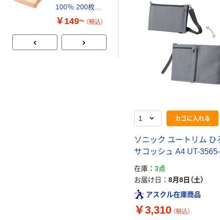
100％ 200枚
ブ 薄手 粉な
FSC認証 シング
し（パウダーフ
￥149~
￥298~
（税込）
（税込）
ル 大王製紙共同
リー）
企画 オリジナル
カゴに入れる
ソニック ユートリム ひ
サコッシュ A4 UT-3565-
在庫
3点
お届け日
8月8日（土）
アスクル在庫商品
￥3,310
（税込）