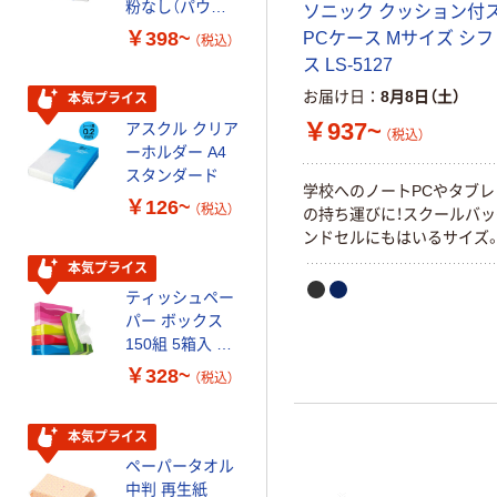
粉なし（パウダ
ｍ 再生紙
ソニック クッション付
ーフリー）
100% 6ロール
￥398~
￥460~
PCケース Mサイズ シ
（税込）
（税込）
リサイクル100
ス LS-5127
芯あり FSC認
お届け日
8月8日（土）
証
本気プライス
本気プライス
￥937~
アスクル クリア
アスクル 耳にや
（税込）
ーホルダー A4
さしい やわらか
スタンダード
いマスク
学校へのノートPCやタブ
￥126~
￥458~
（税込）
（税込）
の持ち運びに！スクールバ
ンドセルにもはいるサイズ
本気プライス
本気プライス
ティッシュペー
トイレットペー
パー ボックス
パー シングル
150組 5箱入 ア
120ｍ 再生紙
スクル スマート
100% 6ロール
￥328~
￥470~
（税込）
（税込）
コンパクト ビ
リサイクル100
ビッド PEFC認
芯あり FSC認
証
証
本気プライス
期間限定価格
ペーパータオル
アスクル プラ
中判 再生紙
スチックグロー