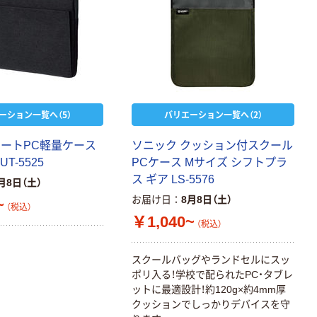
ーション一覧へ（5）
バリエーション一覧へ（2）
ノートPC軽量ケース
ソニック クッション付スクール
UT-5525
PCケース Mサイズ シフトプラ
ス ギア LS-5576
月8日（土）
お届け日
8月8日（土）
~
（税込）
￥1,040~
（税込）
スクールバッグやランドセルにスッ
ポリ入る！学校で配られたPC・タブレ
ットに最適設計！約120g×約4mm厚
クッションでしっかりデバイスを守