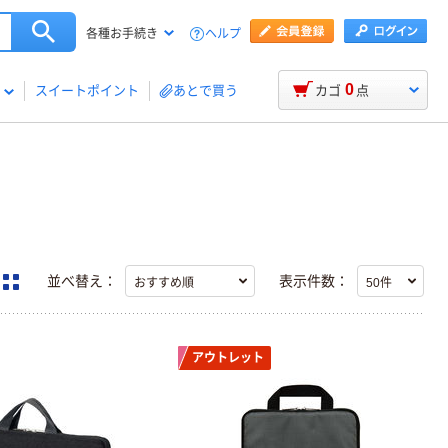
ヘルプ
各種お手続き
0
スイートポイント
あとで買う
カゴ
点
並べ替え：
表示件数：
アウトレット