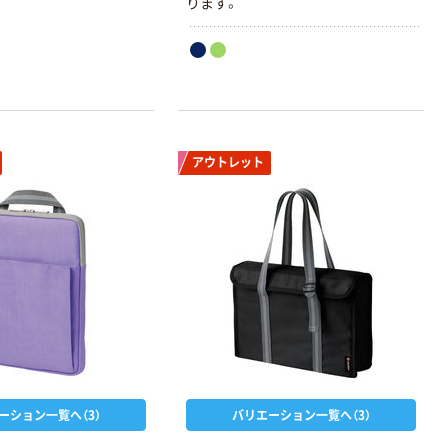
ります。
アウトレット
本気プライス
オリジナル
アスクル トイ
コピー用紙 ア
レのおそうじシ
スクル マルチ
ート 大王製紙
ペーパー スーパ
共同企画 トイ
ーホワイト+
￥330~
￥149~
（税込）
（税込）
レクリーナー
トイレシート
オリジナル
本気プライス
オリジナル
【ガムテープ】ア
アスクル プラス
ーション一覧へ（3）
バリエーション一覧へ（3）
スクル 現場のチ
チックグローブ