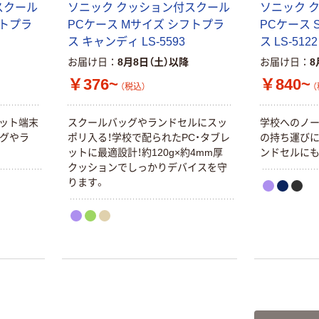
ォーター 500ml
再生紙 200枚
スクール
ソニック クッション付スクール
ソニック 
キャップシール
FSC認証紙 アス
￥1,037~
￥143~
フトプラ
PCケース Mサイズ シフトプラ
PCケース 
（税込）
付き／2Lラベル
クルオリジナル
（税込）
ス キャンディ LS-5593
ス LS-5122
レス 10本
お届け日
8月8日（土）以降
お届け日
8
本気プライス
オリジナル
￥376~
￥840~
ティッシュペー
（税込）
（
スズラン 酒精綿
パー ボックス
G バルクタイプ
モカ 200組 5個
レット端末
スクールバッグやランドセルにスッ
学校へのノー
指定医薬部外品
アスクル オリジ
￥428~
（税込）
ッグやラ
ポリ入る！学校で配られたPC・タブレ
の持ち運びに
ナルティッシュ
￥140~
（税込）
。
ットに最適設計！約120g×約4mm厚
ンドセルにも
PEFC認証
クッションでしっかりデバイスを守
オリジナル
ります。
人気商品
【アスクル限定】
サントリー 天然
ファーストレイ
水 ミネラルウォ
ト ニトリルグ
ーター ペットボ
ローブ ブル
￥698~
（税込）
トル
ー 粉なし（パ
￥686~
（税込）
ウダーフリー）
オリジナル
本気プライス
アスクル 検査用
ファーストレイ
ディスポパンツ