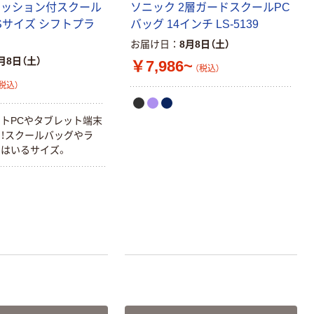
カラ 厚さ
粉なし（パウダ
クッション付スクール
ソニック 2層ガードスクールPC
0.22mm 布テー
ーフリー）
￥145~
￥398~
Sサイズ シフトプラ
バッグ 14インチ LS-5139
（税込）
（税込）
プ
お届け日
8月8日（土）
月8日（土）
￥7,986~
本気プライス
（税込）
アスクル クリア
税込）
ーホルダー A4
スタンダード
トPCやタブレット端末
￥126~
（税込）
！スクールバッグやラ
はいるサイズ。
本気プライス
ティッシュペー
パー ボックス
150組 5箱入 ア
スクル スマート
￥328~
（税込）
コンパクト ビ
ビッド PEFC認
証
本気プライス
ペーパータオル
中判 再生紙