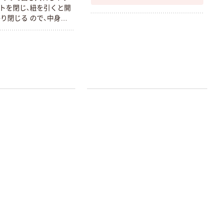
トを閉じ、紐を引くと開
り閉じる ので、中身が
い。外にはファスナー
、内部には内ポケット
います。バッグ内部に入
ート ・ハサミ ・筆記具・
ディ端末など