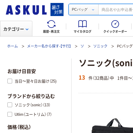
PCバッグ
カテゴリー
履歴・再注文
マイカタログ
クイックオーダー
ホーム
メーカー名から探す-【サ行】
ソ
ソニック
PCバッグ
ソニック(soni
お届け日目安
13
件（32商品）中
1件目〜
当日〜翌々日お届け（25)
ブランドから絞り込む
ソニック（sonic）（13）
Utlim（ユートリム）（7）
価格（税込）