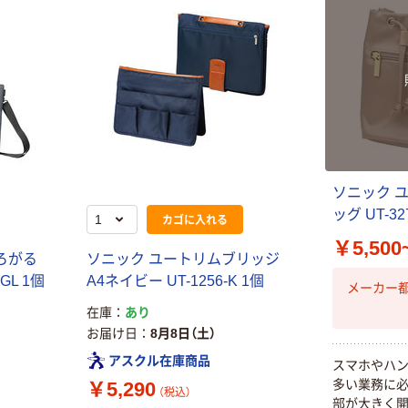
ト ホワイト紙コ
￥96~
（税込）
ップ
￥374~
（税込）
ソニック 
ッグ UT-32
カゴに入れる
￥5,500
ろがる
ソニック ユートリムブリッジ
GL 1個
A4ネイビー UT-1256-K 1個
メーカー
在庫
あり
お届け日
8月8日（土）
アスクル在庫商品
スマホやハ
多い業務に必
￥5,290
（税込）
部が大きく