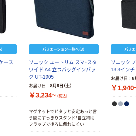
）
バリエーション一覧へ（3）
バリエ
量ケース
ソニック ユートリム スマ・スタ
ソニック 
ワイド A4 立つバッグインバッ
13.3インチ 
グ UT-1905
お届け日
8
お届け日
8月8日（土）
￥1,940
￥3,234~
（税込）
マグネットでピタッと安定あっと言
う間にすっきりスタンド！自立補助
フラップで後ろに倒れにくい