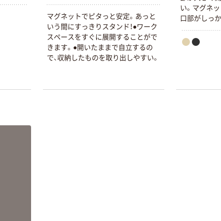
い。マグネッ
マグネットでピタっと安定。あっと
口部がしっか
いう間にすっきりスタンド！●ワーク
飛び出しにく
スペースをすぐに展開することがで
付きポケット
きます。●開いたままで自立するの
が2つ付いて
で、収納したものを取り出しやすい。
るもの A6ノ
スマホ・ハン