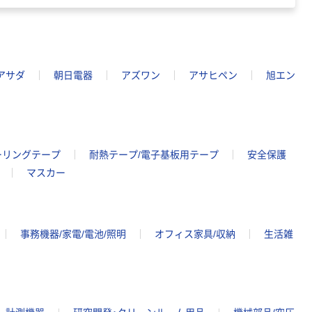
アサダ
朝日電器
アズワン
アサヒペン
旭エン
ーリングテープ
耐熱テープ/電子基板用テープ
安全保護
マスカー
事務機器/家電/電池/照明
オフィス家具/収納
生活雑