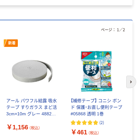
証
ページ：
1
／
2
新着
次の
アール パワフル結露 吸水
【補修テープ】 コニシ ボン
ニ
テープ すりガラス まど活
ド 保護・お直し便利テープ
修
3cm×10m グレー 488220
#05868 透明 1巻
ー
1個（直送品）
6
(
2
)
￥1,156
￥
（税込）
￥461
（税込）