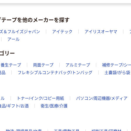
グテープを他のメーカーを探す
ーズ＆フルイズジャパン
アイテック
アイリスオーヤマ
アール
ゴリー
養生テープ
両面テープ
アルミテープ
補修テープ/シ
用品
フレキシブルコンテナバッグ/トンバッグ
土嚢袋/がら袋
イル
トナー/インク/コピー用紙
パソコン/周辺機器/メディア
食品/ギフト/お酒
衛生/医療/介護