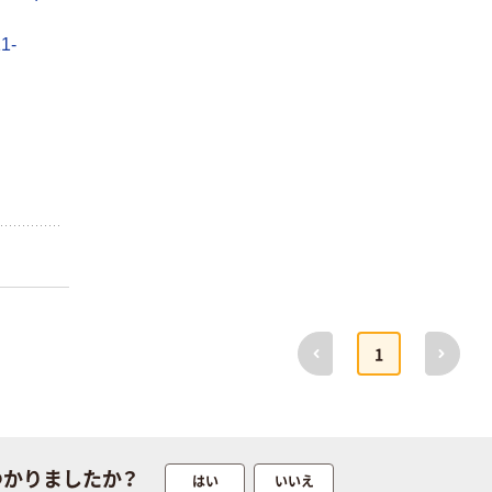
1-
本気プライス
オリジナル
トイレットペー
【アスクル限定】
パー シングル
ファーストレイ
120ｍ 再生紙
ト ニトリルグ
100% 6ロール
ローブ ホワイ
￥470~
￥698~
（税込）
（税込）
リサイクル100
ト 粉なし（パ
芯あり FSC認
ウダーフリー）
証
人気商品
オリジナル
前へ
次へ
サントリー 天然
【アスクル限定】
1
水 ミネラルウォ
ファーストレイ
ーター ペットボ
ト ニトリルグ
トル
ローブ ブル
￥686~
￥698~
（税込）
（税込）
ー 粉なし（パ
ウダーフリー）
つかりましたか？
はい
いいえ
本気プライス
本気プライス