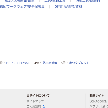
物流・現場用品/台車
工具/電動工具
切削工具/研磨材
業服/ワークウェア/安全保護具
DIY用品/園芸/資材
3位
DDR5 CORSAIR
4位
熱中症対策
5位
塩分タブレット
当サイトについて
関連サイト
アスクルについてお気軽にご質問ください
サイトマップ
LOHACO（ロ
ご利用規約
パプリ（印刷・