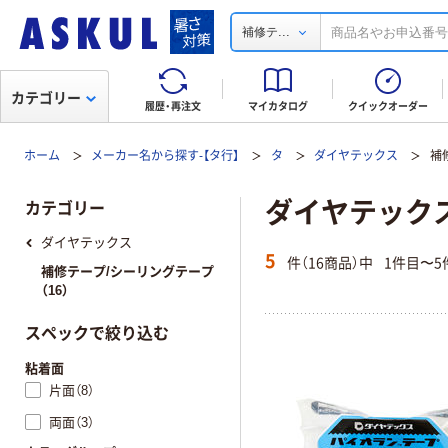
...
補修テ
カテゴリー
履歴・再注文
マイカタログ
クイックオーダー
ホーム
メーカー名から探す-【タ行】
タ
ダイヤテックス
補
ダイヤテックス
カテゴリー
ダイヤテックス
5
件（16商品）中
1件目〜5
補修テープ/シーリングテープ
（16）
スペックで絞り込む
粘着面
片面（8）
両面（3）