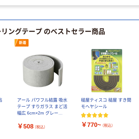
オリジナル
ーリングテープ のベストセラー商品
新着
粘
アール パワフル結露 吸水
槌屋ティスコ 槌屋 すき間
テープ すりガラス まど活
モヘヤシール
幅広 6cm×2m グレー
488224 1個（直送品）
￥770~
￥508
（税込）
（税込）