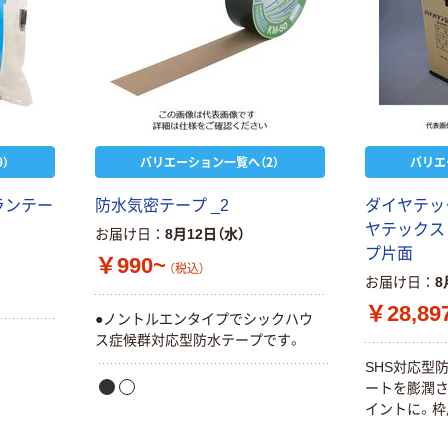
）
バリエーション一覧へ（2）
バリエ
ランテー
防水気密テープ _2
ダイヤテック
ヤテックス
お届け日
8月12日（水）
プ片面
￥990~
（税込）
お届け日
8
￥28,89
●ノントルエンタイプでシックハウ
ス症候群対応型防水テープです。
SHS対応型
ートを膨潤さ
イントに。枠