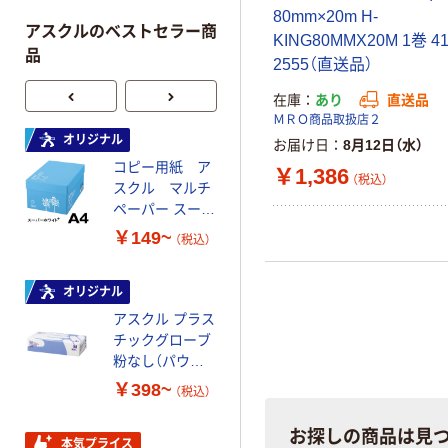
80mm×20m H-
アスクルのベストセラー商
KING80MMX20M 1巻 41
品
2555（直送品）
在庫
あり
直送品
ＭＲＯ商品取扱店２
オリジナル
本気プライス
お届け日
8月12日（水）
コピー用紙 ア
ペーパータオル
￥1,386
（税込）
スクル マルチ
中判 再生紙
ペーパー スーパ
100％ 200枚
ーホワイト+
FSC認証 シング
￥149~
￥149~
（税込）
（税込）
ル 大王製紙共同
企画 オリジナル
オリジナル
オリジナル
アスクル プラス
コピー用紙 マ
チックグローブ
ルチペーパー
粉なし（パウダ
スーパーエコノ
ーフリー）
ミー+
￥398~
￥149~
（税込）
（税込）
お探しの商品は見
本気プライス
本気プライス