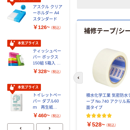
アスクル クリア
アスクル 耳にや
ーホルダー A4
さしい やわらか
スタンダード
いマスク
￥126~
￥458~
補修テープ/シ
（税込）
（税込）
人気商品
本気プライス
期間限定価格
ティッシュペー
アスクル プラ
パー ボックス
スチックグロー
150組 5箱入 ア
ブ 薄手 粉な
スクル スマート
し（パウダーフ
￥328~
￥298~
（税込）
（税込）
コンパクト ビ
リー）
前のスライドへ
ビッド PEFC認
証
本気プライス
本気プライス
トイレットペー
嬬恋銘水 ナチュ
ムスポン
アサダ シールテープ 配管
積水化学工業 気密防水
パー ダブル60
ラルミネラルウ
） スポ
用 幅13mm×長さ15m
ープ No.740 アクリル
ｍ 再生紙
ォーター 500ml
R50356 1セット（10巻：
面タイプ
100% 6ロール
キャップシール
10巻入×1箱） 292-5168
￥460~
￥1,037~
(
5
)
（税込）
リサイクル100
付き／2Lラベル
（税込）
￥1,399
￥528~
芯あり FSC認
レス 10本
（税込）
（税込）