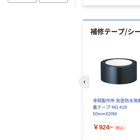
証
補修テープ/シ
前のスライドへ
テープ
寺岡製作所 気密防水用
着テープ NO.418
50mmX20M
￥924~
（税込）