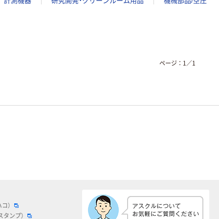
計測機器
研究開発・クリーンルーム用品
機械部品/空圧
ページ：
1
／
1
ハコ）
スタンプ）