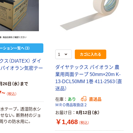
ーション一覧へ（3）
カゴに入れる
ス（DIATEX） ダイ
ダイヤテックス パイオラン 農
 パイオラン気密テー
業用両面テープ 50mm×20m K-
13-DCL50MM 1巻 411-2563（直
月26日（水）まで
送品）
7~
（税込）
在庫
あり
直送品
ＭＲＯ商品取扱店２
防水テープ。透湿防水シ
お届け日
8月12日（水）
せない。断熱材のジョ
￥1,468
周りの防水用に。
（税込）