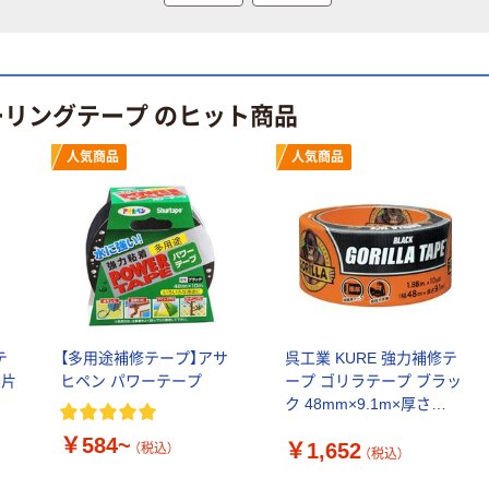
ファーストレイ
ペーパータオル
ト ホワイト紙コ
小判・シングル
ップ
再生紙 200枚
FSC認証紙 アス
￥374~
￥143~
ーリングテープ のヒット商品
（税込）
（税込）
クルオリジナル
人気商品
人気商品
本気プライス
本気プライス
蛍光オプテック
ティッシュペー
ス1(アスクル限
パー ボックス
定モデル) 蛍光
モカ 200組 5個
ペン ゼブラ
アスクル オリジ
￥52~
￥428~
（税込）
（税込）
ナルティッシュ
PEFC認証
オリジナル
本気プライス
スズラン 酒精綿
アスクル トイ
テ
【多用途補修テープ】アサ
呉工業 KURE 強力補修テ
G バルクタイプ
レのおそうじシ
系片
ヒペン パワーテープ
ープ ゴリラテープ ブラッ
指定医薬部外品
ート 大王製紙
ク 48mm×9.1m×厚さ
共同企画 トイ
0.43mm NO1788 1個(1
￥140~
￥330~
（税込）
（税込）
￥584~
￥1,652
レクリーナー
巻) 694-6391（直送品）
（税込）
（税込）
トイレシート