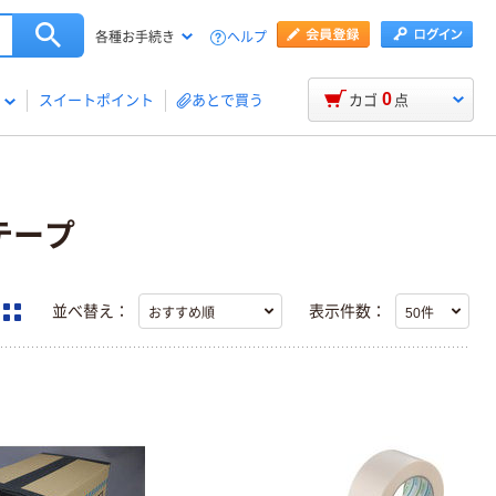
ヘルプ
各種お手続き
0
スイートポイント
あとで買う
カゴ
点
テープ
並べ替え：
表示件数：