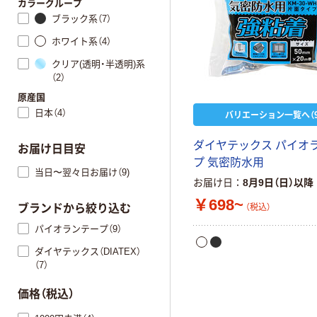
カラーグループ
ブラック系（7）
ホワイト系（4）
クリア(透明・半透明)系
（2）
原産国
日本（4）
バリエーション一覧へ（9
ダイヤテックス パイオ
お届け日目安
プ 気密防水用
当日〜翌々日お届け（9)
お届け日
8月9日（日）以降
￥698~
（税込）
ブランドから絞り込む
パイオランテープ（9）
ダイヤテックス（DIATEX）
（7）
価格（税込）