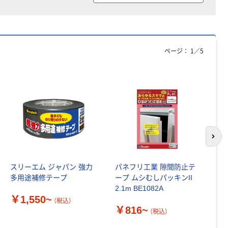
アスクル クリア
ーホルダー A4
スタンダード
￥126~
（税込）
ページ：
1
／
5
本気プライス
ティッシュペー
パー ボックス
150組 5箱入 ア
スクル スマート
￥328~
（税込）
コンパクト ビ
次の
ビッド PEFC認
証
本気プライス
トイレットペー
スリーエム ジャパン 強力
パネフリ工業 隙間防止テ
ニ
パー ダブル60
多用途補修テープ
ープ ムシむしパッキンII
テ
ｍ 再生紙
2.1m BE1082A
9
￥1,550~
100% 6ロール
（税込）
￥460~
（税込）
￥816~
リサイクル100
（税込）
￥
芯あり FSC認