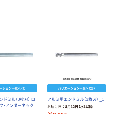
材と耐熱性の高いコーティング（新
開発のバリューコート“JC8010”）の
組合せです。
ーション一覧へ（9）
バリエーション一覧へ（23）
ドミル（3枚刃） ロ
アルミ用エンドミル（3枚刃） _1
本気プライス
本気プライス
ク・アンダーネック
お届け日
8月12日（水）以降
大塚製薬工場
キングジム テプ
経口補水液 オー
ラ TEPRA