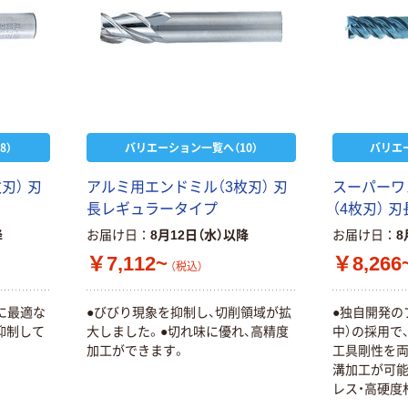
8）
バリエーション一覧へ（10）
バリエ
刃） 刃
アルミ用エンドミル（3枚刃） 刃
スーパーワ
長レギュラータイプ
（4枚刃） 
降
お届け日
8月12日（水）以降
お届け日
8
￥7,112~
￥8,266
（税込）
に最適な
●びびり現象を抑制し、切削領域が拡
●独自開発の
抑制して
大しました。●切れ味に優れ、高精度
中）の採用で
加工ができます。
工具剛性を両
溝加工が可能
レス・高硬度材
ルマイティー