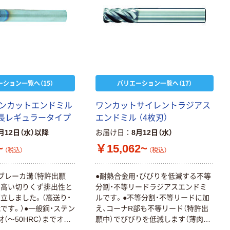
ーション一覧へ（15）
バリエーション一覧へ（17）
ンカットエンドミル
ワンカットサイレントラジアス
刃長レギュラータイプ
エンドミル （4枚刃）
月12日（水）以降
お届け日
8月12日（水）
~
￥15,062~
（税込）
（税込）
ブレーカ溝（特許出願
●耐熱合金用・びびりを低減する不等
、高い切りくず排出性と
分割・不等リードラジアスエンドミ
立しました。（高送り・
ルです。●不等分割・不等リードに加
です。）●一般鋼・ステン
え、コーナR部も不等リード（特許出
（～50HRC）までオー
願中）でびびりを低減します（薄肉ワ
です。
ークにも対応）。●熱伝導率が高い母