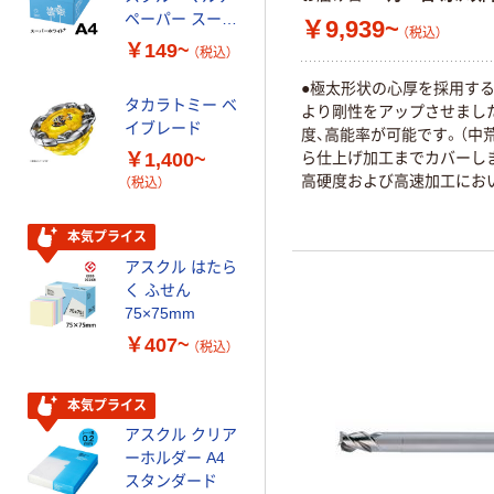
ペーパー スーパ
透明 高密度タイ
￥9,939~
（税込）
ーホワイト+
プ 詰替用 バイ
￥149~
￥616~
（税込）
（税込）
オマス素材10％
配合
●極太形状の心厚を採用す
タカラトミー ベ
より剛性をアップさせまし
オリジナル
イブレード
度、高能率が可能です。（中
乾電池 単3
￥1,400~
ら仕上げ加工までカバーしま
形 アルカリ乾
高硬度および高速加工にお
（税込）
電池 北欧パッ
寿命を実現します。
ケージ アスク
￥140~
（税込）
ルオリジナル
本気プライス
アスクル はたら
本気プライス
く ふせん
ティッシュペー
75×75mm
パー ボックス
￥407~
（税込）
150組 5箱入 ア
スクル スマート
￥328~
（税込）
コンパクト ビ
本気プライス
ビッド PEFC認
アスクル クリア
証
オリジナル
ーホルダー A4
コピー用紙 マ
スタンダード