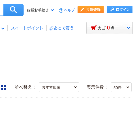
ヘルプ
各種お手続き
0
スイートポイント
あとで買う
カゴ
点
並べ替え：
表示件数：