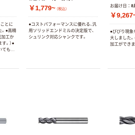
ｍ 再生紙
テープ
お届け日
8
￥1,779~
（税込）
100% 6ロール
￥460~
￥358~
￥9,267
（税込）
（税込）
リサイクル100
芯あり FSC認
ることに
●コストパフォーマンスに優れる、汎
証
た。●高精
用ソリッドエンドミルの決定版で、
オリジナル
オリジナル
●びびり現象
荒加工か
シュリンク対応シャンクです。
大しました。
乾電池 単4
アスクル プラス
す。）●
加工ができま
形 アルカリ乾
チックグローブ
いても長
電池 北欧パッ
粉なし（パウダ
ケージ アスク
ーフリー）
￥140~
￥398~
（税込）
（税込）
ルオリジナル
富士フイルム
オリジナル
instax mini13
アスクルオリジ
INS MINI 13
ナル ラミネー
￥12,100~
トフィルム A4
（税込）
サイズ
￥458~
（税込）
100μ（ミクロン）
オリジナル
本気プライス
サントリー 伊右
アスクル はたら
衛門 「お茶、どう