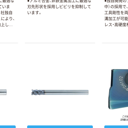
に最適な
●アルミ合金、非鉄金属加工に最適な
●独自開発の
ていま
刃先形状を採用しビビリを抑制して
中）の採用で
当社独自
います。
工具剛性を両
により、
溝加工が可能
向上しま
レス・高硬度材
ルマイティー