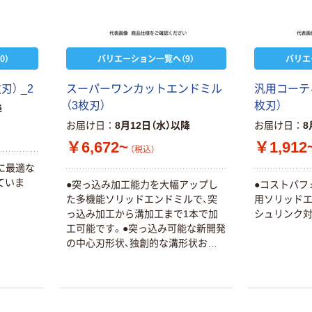
く ふせん
ぞ。」 緑茶
50×15mm
￥528~
（税込）
￥386~
（税込）
0）
バリエーション一覧へ（9）
バリエ
本気プライス
本気プライス
アスクル はたら
） _2
スーパーワンカットエンドミル
汎用コーテ
ペーパータオル
く ふせん 付箋
（3枚刃）
枚刃）
中判 再生紙
降
75×25mm
100％ 200枚
お届け日
8月12日（水）以降
お届け日
8
￥377~
（税込）
FSC認証 シング
￥149~
￥6,672~
￥1,912
（税込）
（税込）
ル 大王製紙共同
企画 オリジナル
に最適な
ていま
●突っ込み加工能力を大幅アップし
●コストパフ
た多機能ソリッドエンドミルで、突
用ソリッドエ
っ込み加工から溝加工まで1本で加
シュリンク対
工可能です。●突っ込み可能な新開発
の中心刃形状、独創的な溝形状およ
び45°の強ねじれの組み合わせによ
り、肩削り加工、溝加工のみならず突
っ込み加工でも抜群の切り屑排出性
を発揮します。●PVDコーティング材