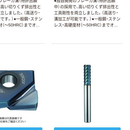
ブレーカ溝（特許出願
●独自開発のブレーカ溝（特許出願
、高い切りくず排出性と
中）の採用で、高い切りくず排出性と
立しました。（高送り・
工具剛性を両立しました。（高送り・
です。）●一般鋼・ステン
溝加工が可能です。）●一般鋼・ステン
（～50HRC）までオー
レス・高硬度材（～50HRC）までオー
です。
ルマイティーです。