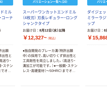
6）
バリエーション一覧へ（20）
バリエ
ンドミル
スーパーワンカットエンドミル
ダイジェッ
ー・コーナ
（4枚刃） 刃長レギュラー・ロング
ミラーラジ
シャンクタイプ
ップ
降
お届け日
8月12日（水）以降
お届け日
8
￥12,327~
￥15,86
（税込）
許出願
●独自開発のブレーカ溝（特許出願
排出性と
中）の採用で、高い切りくず排出性と
高送り・
工具剛性を両立しました。（高送り・
鋼・ステン
溝加工が可能です。）●一般鋼・ステン
までオー
レス・高硬度材（～50HRC）までオー
ルマイティーです。