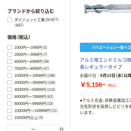
ブランドから絞り込む
ダイジェット工業（DIJET）
（687）
価格（税込）
バリエーション一覧へ（2
1000円～1999円（5）
2000円～3999円（7）
アルミ用エンドミル（2枚
4000円～6999円（39）
長レギュラータイプ
7000円～9999円（47）
お届け日
8月12日（水）以
10000円～19999円（198）
20000円～39999円（158）
￥5,156~
（税込）
40000円～59999円（114）
60000円～79999円（62）
●アルミ合金、非鉄金属加工
80000円～99999円（33）
刃先形状を採用しビビリを
100000円～149999円（21）
います。
150000円以上（3）
〜
円