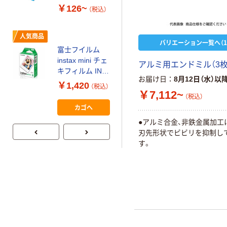
ルチペーパー
￥126~
（税込）
スーパーエコノ
ミー+
￥149~
（税込）
人気商品
バリエーション一覧へ（1
富士フイルム
本気プライス
instax mini チェ
アルミ用エンドミル（3枚刃
【ガムテープ】ア
キフィルム INS
スクル 現場のチ
お届け日
8月12日（水）以
MINI JP1 1パッ
￥1,420
（税込）
カラ 厚さ
ク（10枚入り）
￥7,112~
（税込）
0.22mm 布テー
￥145~
（税込）
カゴへ
プ
●アルミ合金、非鉄金属加工
刃先形状でビビリを抑制し
す。