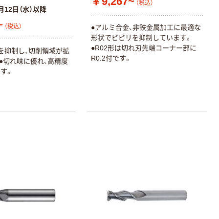
￥9,267~
（税込）
エスワン（OS-1）
PRO【純正】テー
月12日（水）以降
プ 白ラベル
￥159~
￥914~
~
（税込）
（税込）
（税込）
●アルミ合金、非鉄金属加工に最適な
12mm幅 （黒文
形状でビビリを抑制しています。
字）
富士フイルム チ
●R02形は切れ刃先端コーナー部に
本気プライス
を抑制し、切削領域が拡
ェキ専用フィル
R0.2付です。
●切れ味に優れ、高精度
アスクル セロハ
ム INSTAX MINI
す。
ンテープ
WW2
￥1,580~
￥216~
（税込）
（税込）
本気プライス
本気プライス
ニチバン セロテ
トイレットペー
ープ 大巻
パー シングル
120ｍ 再生紙
￥124~
（税込）
100% 6ロール
￥470~
（税込）
リサイクル100
本気プライス
芯あり FSC認
証
アスクル トイ
レのおそうじシ
ート 大王製紙