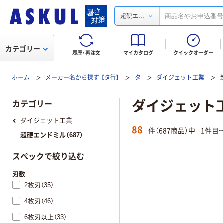
...
超硬エ
カテゴリー
履歴・再注文
マイカタログ
クイックオーダー
ホーム
メーカー名から探す-【タ行】
タ
ダイジェット工業
ダイジェット工
カテゴリー
ダイジェット工業
88
件（687商品）中
1件目
超硬エンドミル（687）
スペックで絞り込む
刃数
2枚刃（35）
4枚刃（46）
6枚刃以上（33）