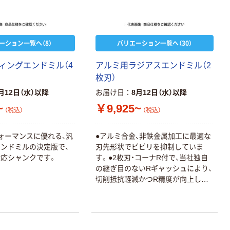
共同企画 トイ
￥330~
（税込）
レクリーナー
トイレシート
オリジナル
本気プライス
ーション一覧へ（8）
バリエーション一覧へ（30）
アスクル フラッ
トファイル エコ
ィングエンドミル（4
アルミ用ラジアスエンドミル（2
ノミータイプ
枚刃）
A4タテ(コクヨ
￥115~
（税込）
製造）
月12日（水）以降
お届け日
8月12日（水）以降
~
￥9,925~
（税込）
（税込）
ォーマンスに優れる、汎
●アルミ合金、非鉄金属加工に最適な
ンドミルの決定版で、
刃先形状でビビリを抑制していま
応シャンクです。
す。●2枚刃・コーナR付で、当社独自
の継ぎ目のないRギャッシュにより、
切削抵抗軽減かつR精度が向上しま
した。