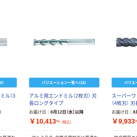
種『バリューコート』採用により耐摩
耗性が向上しました。
0）
バリエーション一覧へ（16）
バリエ
ミル（3
アルミ用エンドミル（2枚刃） 刃
スーパーワ
長ロングタイプ
（4枚刃） 
降
お届け日
8月12日（水）以降
お届け日
8
￥10,413~
￥9,933
（税込）