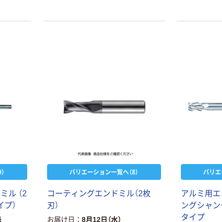
）
バリエーション一覧へ（8）
バリエ
ル （2
コーティングエンドミル（2枚
アルミ用エン
本気プライス
オリジナル
イプ）
刃）
ングシャン
トイレットペー
アスクル 「現場
タイプ
降
お届け日
8月12日（水）
パー ダブル60
のチカラ」 養生