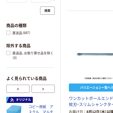
検索
商品の種類
直送品（687）
除外する商品
直送品、お取り寄せ品を除く
（0）
よく見られている商品
バリエーション一覧へ（9
ワンカットボールエンドミ
オリジナル
オリジナル
枚刃・スリムシャンクタ
コピー用紙 ア
ゴミ袋 エコノミ
お届け日
8月12日（水）以
スクル マルチ
ータイプ 乳白半