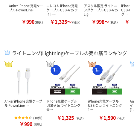
Anker iPhone 充電ケー
エレコム iPhone充電
アスクル限定 ライトニ
iPhon
ブル PowerLine …
ケーブル USB-A to ラ
ングケーブル USB-A to
USB-C
イト…
Lig…
グ…
￥990
￥1,325～
￥998～
￥1
（税込）
（税込）
（税込）
ライトニング(Lightning)ケーブルの売れ筋ランキング
Anker iPhone 充電ケーブ
iPhone充電ケーブル
iPhone充電ケーブル
A
ル PowerLine …
USB-A to ライトニング
USB-C to ライトニング
イ
最…
1…
(1
￥1,325
￥1,590
(
10件
)
（税込）
（税込）
￥990
（税込）