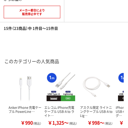
メーカー都合により
販売停止中です
15件（23商品）中 1件目～15件目
このカテゴリーの人気商品
Anker iPhone 充電ケー
エレコム iPhone充電
アスクル限定 ライトニ
iPhon
ブル PowerLine …
ケーブル USB-A to ラ
ングケーブル USB-A to
USB-C
イト…
Lig…
グ…
￥990
￥1,325～
￥998～
￥1
（税込）
（税込）
（税込）