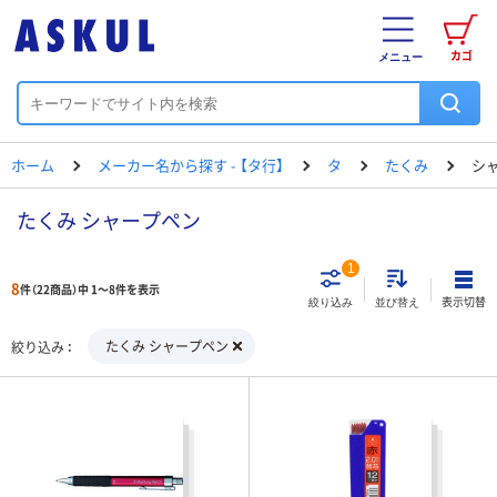
カゴ
メニュー
ホーム
メーカー名から探す - 【タ行】
タ
たくみ
シ
たくみ シャープペン
1
8
件（22商品）中 1～8件を表示
表示切替
絞り込み
並び替え
たくみ シャープペン
絞り込み