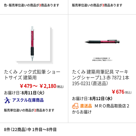
色・販売単位違いの商品が
3
商品あります
販売単位違いの商品が
3
商品あります
たくみ ノック式鉛筆 ショー
たくみ 建築用筆記具 マーキ
トサイズ 建築用
ングシャープ1.3 赤 7872 1本
195-0231（直送品）
￥479
￥2,180
￥676
お届け日：
8月11日（火）
（税込）
お届け日：
8月12日（水）
アスクル在庫商品
直送品
ＭＲＯ商品取扱店２
販売単位違いの商品が
2
商品あります
からお届け
8件（22商品）中 1件目～8件目