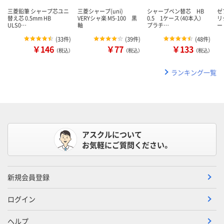
三菱鉛筆 シャープ芯ユニ
三菱シャープ(uni)
シャープペン替芯 HB
ゼ
替え芯 0.5mm HB
VERYシャ楽 M5-100 黒
0.5 1ケース（40本入）
リ
ULS0…
軸
プラチ…
ー
(
33件
)
(
39件
)
(
48件
)
￥146
￥77
￥133
（税込）
（税込）
（税込）
ランキング一覧
アスクルについて
お気軽にご質問ください。
新規会員登録
ログイン
ヘルプ