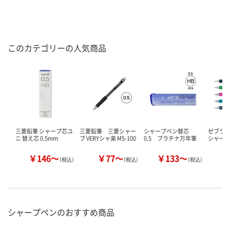
このカテゴリーの人気商品
三菱鉛筆 シャープ芯ユ
三菱鉛筆 三菱シャー
シャープペン替芯
ゼブラ 
ニ 替え芯 0.5mm
プ VERYシャ楽 M5-100
0.5 プラチナ万年筆
シャー
￥146～
￥77～
￥133～
（税込）
（税込）
（税込）
シャープペンのおすすめ商品