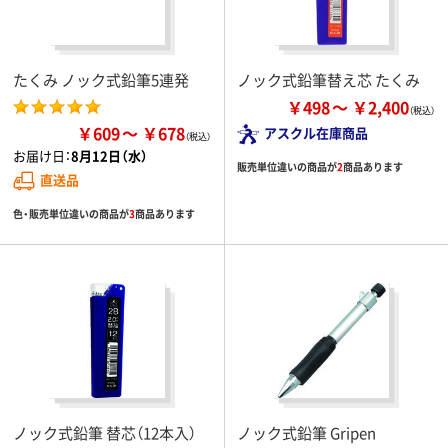
たくみ ノック式鉛筆5連発
ノック式鉛筆替え芯 たくみ
￥498
￥2,400
￥609
￥678
アスクル在庫商品
お届け日：
8月12日（水）
販売単位違いの商品が
2
商品あります
直送品
色・販売単位違いの商品が
3
商品あります
ノック式鉛筆 替芯（12本入）
ノック式鉛筆 Gripen