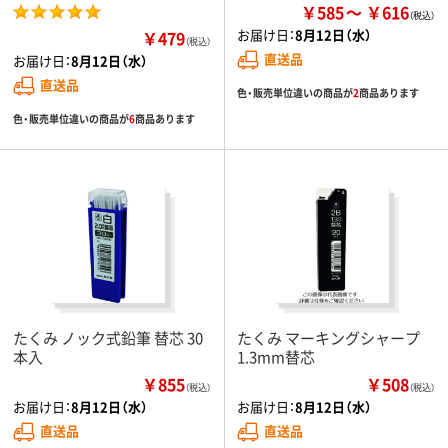
￥585
￥616
お届け日：
8月12日（水）
￥479
（税込）
直送品
お届け日：
8月12日（水）
直送品
色・販売単位違いの商品が
2
商品あります
色・販売単位違いの商品が
6
商品あります
たくみ ノック式鉛筆 替芯 30
たくみ マーキングシャープ
本入
1.3mm替芯
￥855
￥508
（税込）
（税込）
お届け日：
8月12日（水）
お届け日：
8月12日（水）
直送品
直送品