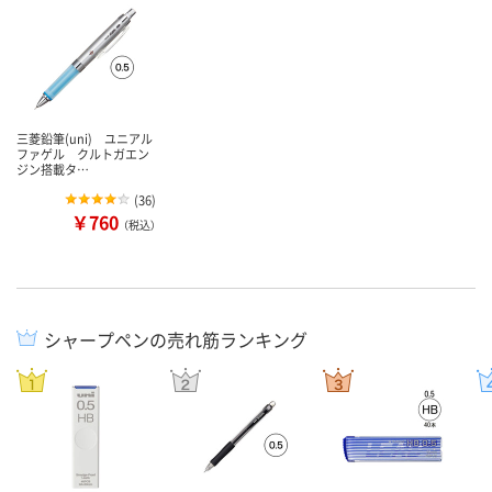
三菱鉛筆(uni) ユニアル
ファゲル クルトガエン
ジン搭載タ…
(
36
)
￥760
（税込）
シャープペンの売れ筋ランキング