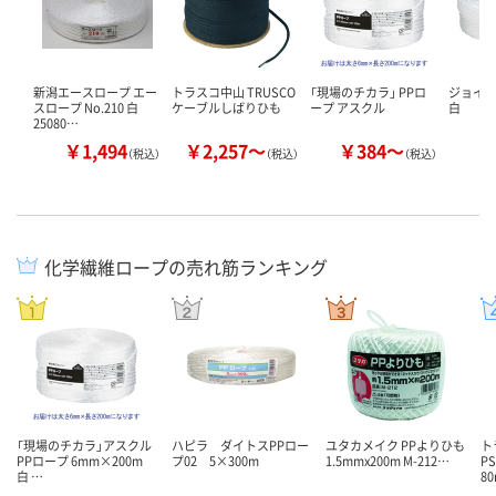
新潟エースロープ エー
トラスコ中山 TRUSCO
「現場のチカラ」 PPロ
ジョイン
スロープ No.210 白
ケーブルしばりひも
ープ アスクル
白
25080…
￥1,494
￥2,257～
￥384～
￥
（税込）
（税込）
（税込）
化学繊維ロープの売れ筋ランキング
「現場のチカラ」アスクル
ハピラ ダイトスPPロー
ユタカメイク PPよりひも
ト
PPロープ 6mm×200m
プ02 5×300m
1.5mmx200m M-212…
P
白 …
8