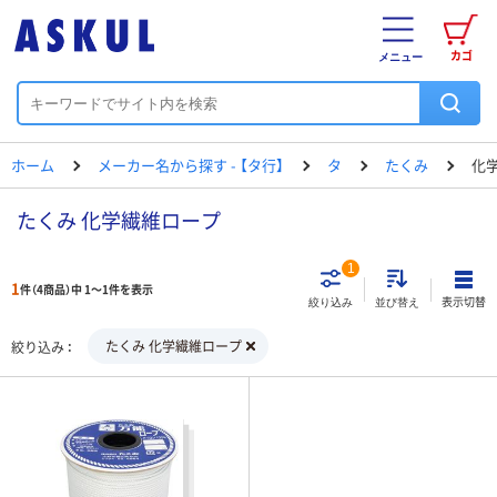
カゴ
メニュー
ホーム
メーカー名から探す - 【タ行】
タ
たくみ
化
たくみ 化学繊維ロープ
1
1
件（4商品）中 1～1件を表示
表示切替
絞り込み
並び替え
たくみ 化学繊維ロープ
絞り込み