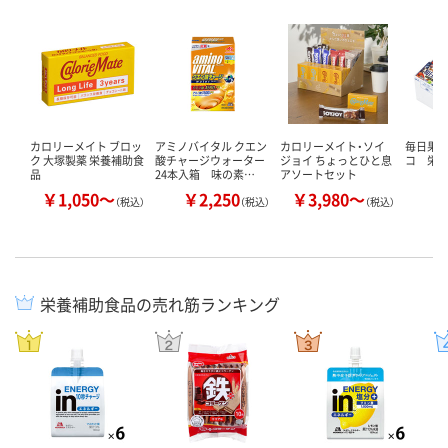
カロリーメイト ブロッ
アミノバイタル クエン
カロリーメイト・ソイ
毎日果
ク 大塚製薬 栄養補助食
酸チャージウォーター
ジョイ ちょっとひと息
コ 栄
品
24本入箱 味の素…
アソートセット
￥1,050～
￥2,250
￥3,980～
￥
（税込）
（税込）
（税込）
栄養補助食品の売れ筋ランキング