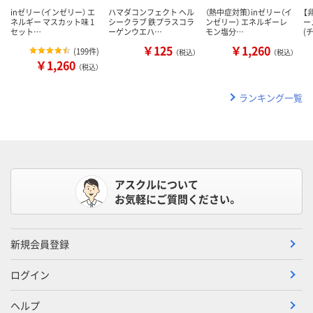
inゼリー（インゼリー） エ
ハマダコンフェクト ヘル
（熱中症対策）inゼリー（イ
【
ネルギー マスカット味 1
シークラブ 鉄プラスコラ
ンゼリー） エネルギーレ
ー
セット…
ーゲンウエハ…
モン塩分…
(
￥125
￥1,260
(
199件
)
（税込）
（税込）
￥1,260
（税込）
ランキング一覧
アスクルについて
お気軽にご質問ください。
新規会員登録
ログイン
ヘルプ