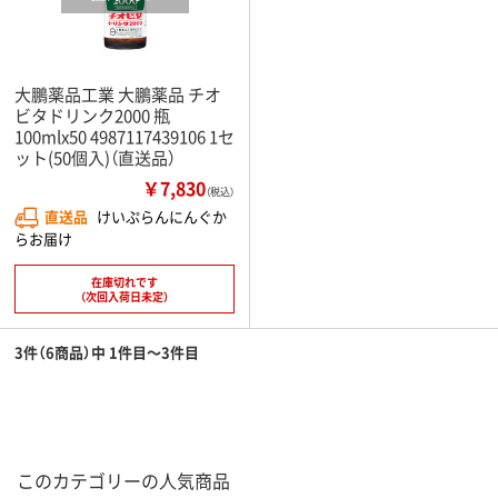
大鵬薬品工業 大鵬薬品 チオ
ビタドリンク2000 瓶
100mlx50 4987117439106 1セ
ット(50個入)（直送品）
￥7,830
（税込）
直送品
けいぷらんにんぐか
らお届け
在庫切れです
（次回入荷日未定）
3件（6商品）中 1件目～3件目
このカテゴリーの人気商品