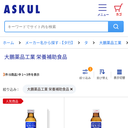
カゴ
メニュー
ホーム
メーカー名から探す - 【タ行】
タ
大鵬薬品工業
大鵬薬品工業 栄養補助食品
1
3
件（6商品）中 1～3件を表示
表示切替
絞り込み
並び替え
大鵬薬品工業 栄養補助食品
絞り込み
人気商品