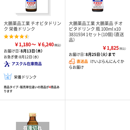
大鵬薬品工業 チオビタドリン
大鵬薬品工業 大鵬薬品 チオ
ク 栄養ドリンク
ビタドリンク 瓶 100ml x10
3831934 1セット(10個)（直送
品）
￥1,180
￥6,240
￥1,825
（税込）
お届け日：
8月13日（木）
お届け日：
8月25日（火）まで
お急ぎ便：
8月12日（水）
直送品
けいぷらんにんぐか
アスクル在庫商品
らお届け
栄養ドリンク
商品タイプ・販売単位違いの商品が
4
商品あ
ります