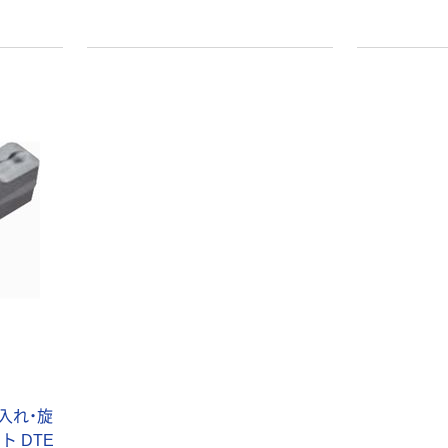
【ガムテープ】ア
アスクル 「現場
スクル 現場のチ
のチカラ」 養生
カラ 厚さ
テープ
0.22mm 布テー
￥145~
￥358~
（税込）
（税込）
プ
本気プライス
オリジナル
トイレットペー
サントリー 伊右
パー ダブル60
衛門 「お茶、どう
ｍ 再生紙
ぞ。」 緑茶
100% 6ロール
￥460~
￥528~
（税込）
（税込）
リサイクル100
芯あり FSC認
証
オリジナル
オリジナル
乾電池 単4
アスクル プラス
形 アルカリ乾
チックグローブ
電池 北欧パッ
粉なし（パウダ
ケージ アスク
ーフリー）
￥140~
￥398~
（税込）
（税込）
ルオリジナル
入れ・旋
 DTE
オリジナル
本気プライス