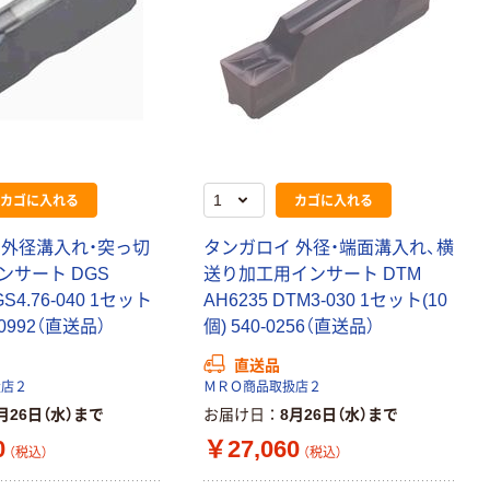
カゴに入れる
カゴに入れる
 外径溝入れ・突っ切
タンガロイ 外径・端面溝入れ、横
ンサート DGS
送り加工用インサート DTM
GS4.76-040 1セット
AH6235 DTM3-030 1セット(10
5-0992（直送品）
個) 540-0256（直送品）
直送品
扱店２
ＭＲＯ商品取扱店２
月26日（水）まで
お届け日
8月26日（水）まで
0
￥27,060
（税込）
（税込）
本気プライス
本気プライス