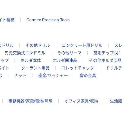
イト精機
Carmex Precision Tools
スドリル
その他ドリル
コンクリート用ドリル
スレ
刃先交換式エンドミル
その他リーマ
旋削チップ（ポ
チップ
ホルダ本体
ホルダ関連品
その他ホルダ部品
バイト
クーラント用品
コレットチャック
ドリルチ
じ
ナット
座金/ワッシャー
留め金具
事務機器/家電/電池/照明
オフィス家具/収納
生活雑