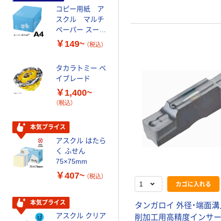
コピー用紙 ア
ゴミ袋 エコノミ
スクル マルチ
ータイプ 乳白半
ペーパー スーパ
透明 高密度タイ
ーホワイト+
プ 詰替用 バイ
￥149~
￥616~
（税込）
（税込）
オマス素材10％
配合
タカラトミー ベ
オリジナル
イブレード
乾電池 単3
￥1,400~
形 アルカリ乾
（税込）
電池 北欧パッ
ケージ アスク
￥140~
（税込）
ルオリジナル
本気プライス
アスクル はたら
本気プライス
く ふせん
ティッシュペー
75×75mm
パー ボックス
￥407~
（税込）
150組 5箱入 ア
カゴに入れる
スクル スマート
￥328~
（税込）
コンパクト ビ
本気プライス
タンガロイ 外径・端面溝
ビッド PEFC認
アスクル クリア
削加工用高精度インサート
証
オリジナル