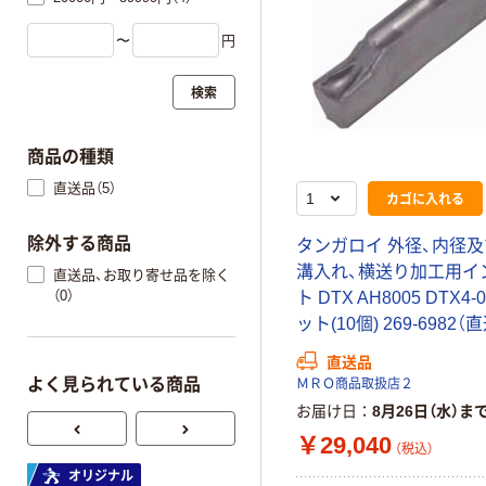
〜
円
検索
商品の種類
直送品（5）
カゴに入れる
除外する商品
タンガロイ 外径、内径
溝入れ、横送り加工用イ
直送品、お取り寄せ品を除く
（0）
ト DTX AH8005 DTX4-
ット(10個) 269-6982（
直送品
よく見られている商品
ＭＲＯ商品取扱店２
お届け日
8月26日（水）ま
￥29,040
（税込）
オリジナル
オリジナル