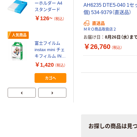
ーホルダー A4
AH6235 DTE5-040 1セ
コピー用紙 マ
スタンダード
個) 534-9379（直送品）
ルチペーパー
￥126~
（税込）
スーパーエコノ
直送品
ミー+
￥149~
ＭＲＯ商品取扱店２
（税込）
人気商品
お届け日
8月26日（水）ま
富士フイルム
￥26,760
本気プライス
（税込）
instax mini チェ
アスクル はたら
キフィルム INS
く ふせん
MINI JP1 1パッ
￥1,420
（税込）
50×15mm
ク（10枚入り）
￥386~
（税込）
カゴへ
お探しの商品は見