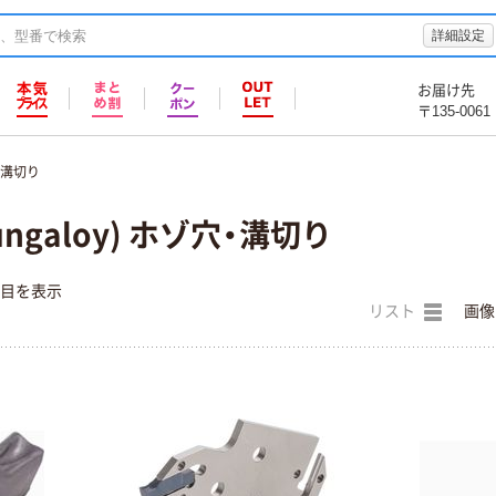
詳細設定
お届け先
〒135-0061
・溝切り
ngaloy) ホゾ穴・溝切り
件目を表示
リスト
画像