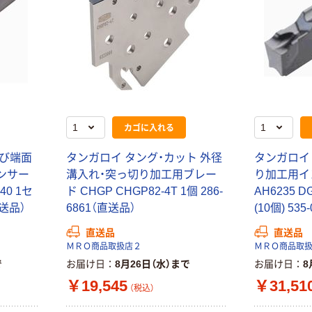
カゴに入れる
及び端面
タンガロイ タング・カット 外径
タンガロイ
ンサー
溝入れ・突っ切り加工用ブレー
り加工用イ
040 1セ
ド CHGP CHGP82-4T 1個 286-
AH6235 D
直送品）
6861（直送品）
(10個) 53
直送品
直送品
ＭＲＯ商品取扱店２
ＭＲＯ商品取
で
お届け日
8月26日（水）まで
お届け日
8
￥19,545
￥31,51
（税込）
本気プライス
オリジナル