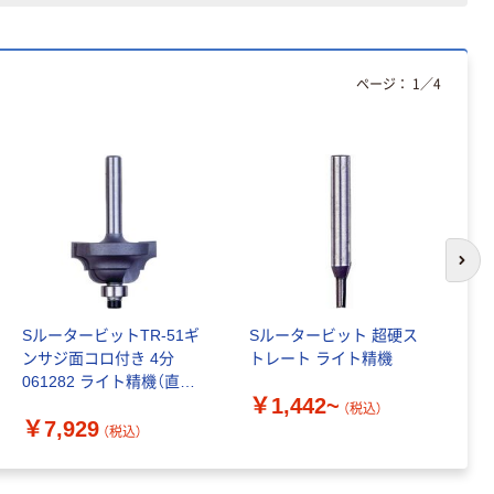
ページ：
1
／
4
次の
SルータービットTR-51ギ
Sルータービット 超硬ス
S
ンサジ面コロ付き 4分
トレート ライト精機
ト
061282 ライト精機（直送
￥1,442~
￥
品）
（税込）
￥7,929
（税込）