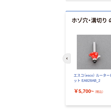
ホゾ穴・溝切り
前のスライドへ
れ工具 イ
エスコ（esco） ルーター
 FIRE
ット EA828AB_2
￥5,700~
AA.04.N
（税込）
直送品）