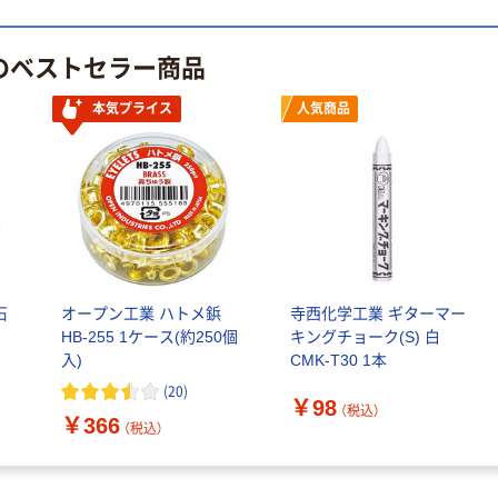
 のベストセラー商品
本気プライス
人気商品
石
オープン工業 ハトメ鋲
寺西化学工業 ギターマー
HB-255 1ケース(約250個
キングチョーク(S) 白
入)
CMK-T30 1本
(
20
)
￥98
（税込）
￥366
（税込）