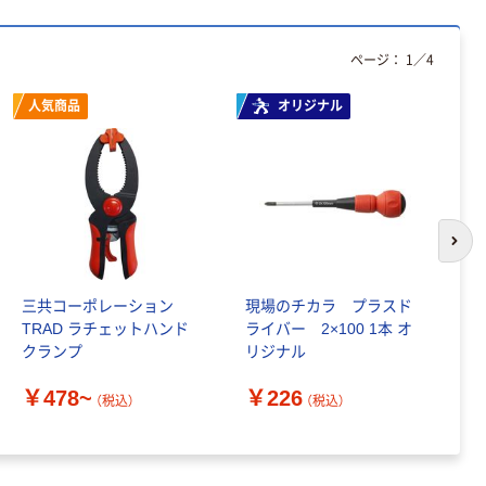
ページ：
1
／
4
人気商品
オリジナル
次の
三共コーポレーション
現場のチカラ プラスド
i
TRAD ラチェットハンド
ライバー 2×100 1本 オ
能
クランプ
リジナル
IH
￥478~
￥226
￥
（税込）
（税込）