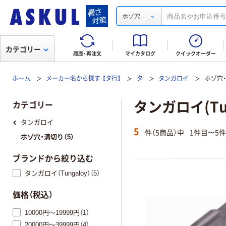
...
ホゾ穴
カテゴリー
履歴・再注文
マイカタログ
クイックオーダー
ホーム
メーカー名から探す-【タ行】
タ
タンガロイ
ホゾ穴
タンガロイ(Tu
カテゴリー
タンガロイ
5
件（5商品）中
1件目〜5
ホゾ穴・溝切り（5）
ブランドから絞り込む
タンガロイ（Tungaloy）（5）
価格（税込）
10000円～19999円（1）
20000円～39999円（4）