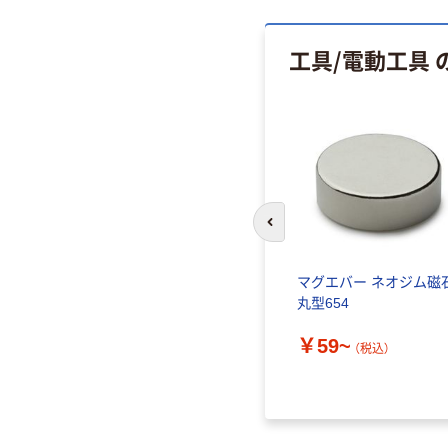
工具/電動工具
人気商品
前のスライドへ
ル T3
ナンシーケース
マグエバー ネオジム磁
丸型654
￥156~
（税込）
￥59~
（税込）