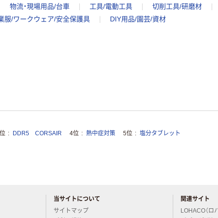
物流・現場用品/台車
工具/電動工具
切削工具/研磨材
業服/ワークウェア/安全保護具
DIY用品/園芸/資材
3位
DDR5 CORSAIR
4位
熱中症対策
5位
塩分タブレット
当サイトについて
関連サイト
アスクルについてお気軽にご質問ください
サイトマップ
LOHACO（ロ