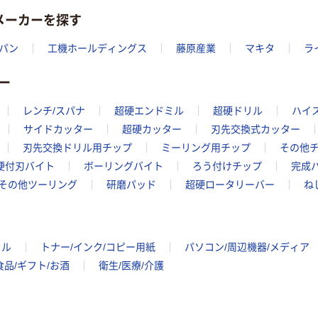
メーカーを探す
パン
工機ホールディングス
藤原産業
マキタ
ラ
ー
レンチ/スパナ
超硬エンドミル
超硬ドリル
ハイ
サイドカッター
超硬カッター
刃先交換式カッター
刃先交換ドリル用チップ
ミーリング用チップ
その他
硬付刃バイト
ボーリングバイト
ろう付けチップ
完成
その他ツーリング
研磨パッド
超硬ロータリーバー
ね
イル
トナー/インク/コピー用紙
パソコン/周辺機器/メディア
食品/ギフト/お酒
衛生/医療/介護