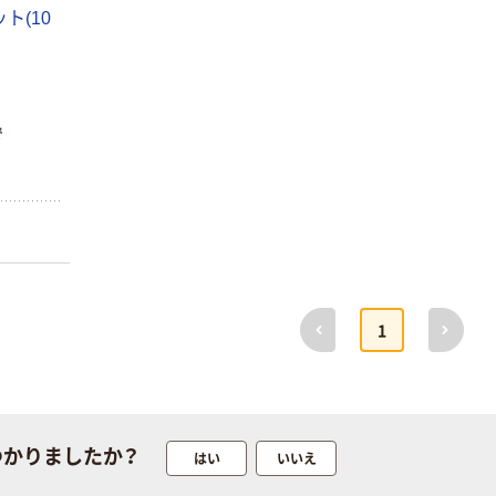
ット(10
アスクルオリジ
ニチバン セロテ
ナル ラミネー
ープ 大巻
トフィルム A4
￥124~
（税込）
サイズ
￥458~
（税込）
100μ（ミクロン）
で
本気プライス
本気プライス
大塚製薬工場
ペーパータオル
経口補水液 オー
中判 再生紙
エスワン（OS-1）
100％ 200枚
￥159~
（税込）
FSC認証 シング
￥149~
（税込）
ル 大王製紙共同
企画 オリジナル
前へ
次へ
1
つかりましたか？
はい
いいえ