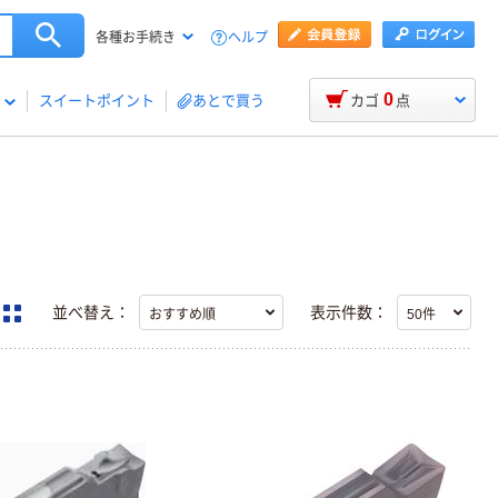
ヘルプ
各種お手続き
0
スイートポイント
あとで買う
カゴ
点
並べ替え：
表示件数：