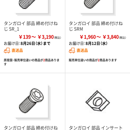
タンガロイ 部品 締め付けね
タンガロイ 部品 締め付けね
じ SR_1
じ SRM
￥139
￥3,190
￥1,960
￥3,840
お届け日：
8月26日（水）まで
お届け日：
8月12日（水）
直送品
直送品
原産国・販売単位違いの商品が
2
商品ありま
販売単位違いの商品が
2
商品あります
す
タンガロイ 部品 締め付けね
タンガロイ 部品 インサート