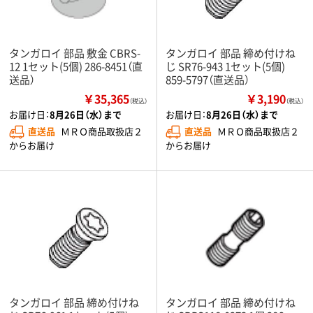
タンガロイ 部品 敷金 CBRS-
タンガロイ 部品 締め付けね
12 1セット(5個) 286-8451（直
じ SR76-943 1セット(5個)
送品）
859-5797（直送品）
￥35,365
￥3,190
（税込）
（税込）
お届け日：
8月26日（水）まで
お届け日：
8月26日（水）まで
直送品
ＭＲＯ商品取扱店２
直送品
ＭＲＯ商品取扱店２
からお届け
からお届け
タンガロイ 部品 締め付けね
タンガロイ 部品 締め付けね