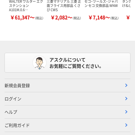
WALTER ワルター エク
三菱マテリアル 三菱 正
セコ・ツールズ・ジャパ
タンガロ
ステンション
面フライス用部品 くさ
ン セコ 交換部品 WNW
けねじ S
A101M.0.6…
び CWS
￥61,347～
￥2,082～
￥7,148～
￥1
（税込）
（税込）
（税込）
アスクルについて
お気軽にご質問ください。
新規会員登録
ログイン
ヘルプ
ご利用ガイド