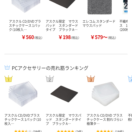
アスクル CD/DVDプラ
アスクル限定 マウス
エレコム スタンダード
不織布C
スチックケース 1パッ
パッド スタンダード
マウスパッド
ス 1枚
ク（10枚入…
タイプ ブラック A…
（200枚入
￥560
￥198
￥579～
（税込）
（税込）
（税込）
PCアクセサリーの売れ筋ランキング
アスクル CD/DVDプラス
アスクル限定 マウスパ
アスクル CD/DVD プラス
不
チックケース 1パック（10
ッド スタンダードタイ
チックケース 割れづらい
枚
枚入…
プ ブラック A…
極薄タ…
(
38件
)
(
2件
)
(
18件
)