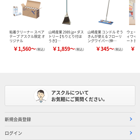
粘着クリーナー スペア
山崎産業 2989.jp+ ダス
山崎産業 コンドル ぞう
ウェーブ
テープ アスクル限定 オ
トリー 【ちりとり付ほ
きんが使えるフローリ
ィワイパ
リジナル
うき】…
ングワイパー（伸…
ート 掃
￥1,560～
￥1,859～
￥345～
￥2
（税込）
（税込）
（税込）
アスクルについて
お気軽にご質問ください。
新規会員登録
ログイン