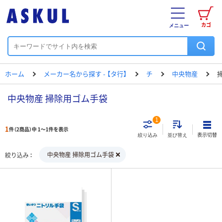
カゴ
メニュー
ホーム
メーカー名から探す - 【タ行】
チ
中央物産
中央物産 掃除用ゴム手袋
1
1
件（2商品）中 1～1件を表示
表示切替
絞り込み
並び替え
中央物産 掃除用ゴム手袋
絞り込み