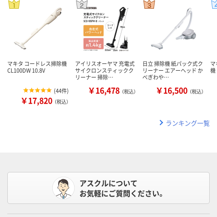
マキタ コードレス掃除機
アイリスオーヤマ 充電式
日立 掃除機 紙パック式ク
マ
CL100DW 10.8V
サイクロンスティックク
リーナー エアーヘッド か
機
リーナー 掃除…
べぎわや…
￥16,478
￥16,500
(
44件
)
（税込）
（税込）
￥17,820
（税込）
ランキング一覧
アスクルについて
お気軽にご質問ください。