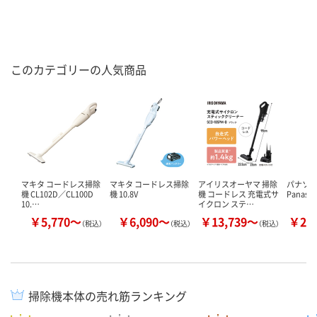
このカテゴリーの人気商品
マキタ コードレス掃除
マキタ コードレス掃除
アイリスオーヤマ 掃除
パナソ
機 CL102D／CL100D
機 10.8V
機 コードレス 充電式サ
Panaso
10.…
イクロン ステ…
￥5,770～
￥6,090～
￥13,739～
￥22
（税込）
（税込）
（税込）
掃除機本体の売れ筋ランキング