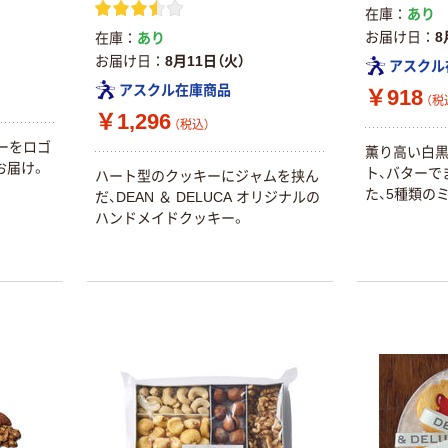
在庫
あり
お届け日
8
在庫
あり
お届け日
8月11日（火）
アスクル
アスクル在庫商品
￥918
（税
￥1,296
（税込）
ーをロゴ
薫り高い白黒
お届け。
ト、バターで
ハート型のクッキーにジャムを挟ん
た、5種類の
だ、DEAN ＆ DELUCA オリジナルの
ハンドメイドクッキー。
本気プライス
オリジナル
【ガムテープ】ア
アスクル 「現場
スクル 現場のチ
のチカラ」 養生
カラ 厚さ
テープ
0.22mm 布テー