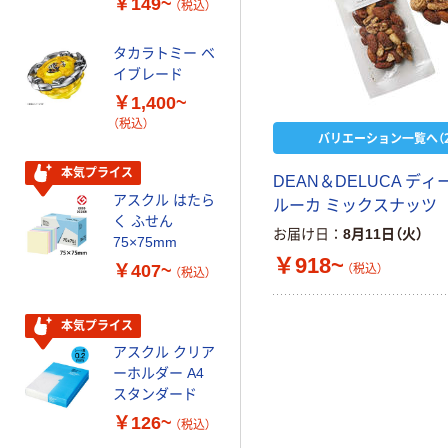
￥149~
￥616~
（税込）
（税込）
オマス素材10％
配合
タカラトミー ベ
オリジナル
イブレード
乾電池 単3
￥1,400~
形 アルカリ乾
（税込）
電池 北欧パッ
バリエーション一覧へ（2
ケージ アスク
￥140~
（税込）
ルオリジナル
本気プライス
DEAN＆DELUCA デ
アスクル はたら
ルーカ ミックスナッツ
本気プライス
く ふせん
お届け日
8月11日（火）
ティッシュペー
75×75mm
パー ボックス
￥918~
￥407~
（税込）
（税込）
150組 5箱入 ア
スクル スマート
￥328~
（税込）
コンパクト ビ
本気プライス
ビッド PEFC認
アスクル クリア
証
オリジナル
ーホルダー A4
コピー用紙 マ
スタンダード
ルチペーパー
￥126~
（税込）
スーパーエコノ