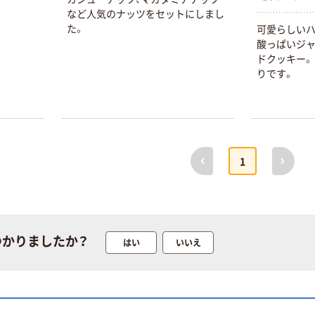
サイズ
￥458~
（税込）
など人気のナッツをセットにしまし
100μ（ミクロン）
た。
可愛らしい
本気プライス
酸っぱいジ
本気プライス
大塚製薬工場
ドクッキー。
ペーパータオル
経口補水液 オー
りです。
中判 再生紙
エスワン（OS-1）
100％ 200枚
￥159~
（税込）
FSC認証 シング
￥149~
（税込）
ル 大王製紙共同
企画 オリジナル
前へ
次へ
1
つかりましたか？
はい
いいえ