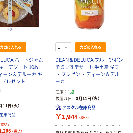
￥377~
￥914~
（税込）
（税込）
12mm幅 （黒文
字）
富士フイルム
富士フイルム チ
instax mini13
ェキ専用フィル
INS MINI 13
ム INSTAX MINI
WW2
￥12,100~
￥1,580~
（税込）
（税込）
カゴに入れる
カゴに入れる
本気プライス
本気プライス
ELUCA ハートジャム
DEAN＆DELUCA フルーツポン
アスクル セロハ
トイレットペー
キーアソート 10枚
チ S 1個 デザート 手土産 ギフ
ンテープ
パー シングル
ディーン＆デルーカ ギ
ト プレゼント ディーン＆デル
120ｍ 再生紙
￥216~
産 プレゼント
ーカ
（税込）
100% 6ロール
￥470~
（税込）
リサイクル100
在庫
1点
芯あり FSC認
本気プライス
お届け日
8月11日（火）
証
アスクル トイ
月11日（火）
アスクル在庫商品
レのおそうじシ
在庫商品
￥1,944
ート 大王製紙
（税込）
共同企画 トイ
￥330~
（税込）
（税込）
レクリーナー
,296
（税込）
自然の恵みをたっぷり受けた色とり