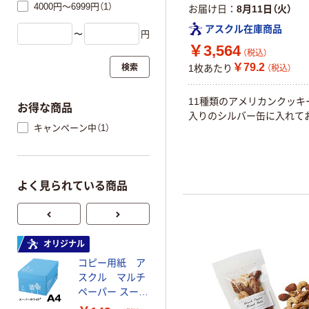
4000円～6999円（1）
お届け日
8月11日（火）
アスクル在庫商品
〜
円
￥3,564
（税込）
検索
￥79.2
1枚あたり
（税込）
11種類のアメリカンクッキ
お得な商品
入りのシルバー缶に入れて
キャンペーン中（1）
よく見られている商品
オリジナル
オリジナル
コピー用紙 ア
ゴミ袋 エコノミ
スクル マルチ
ータイプ 乳白半
ペーパー スーパ
透明 高密度タイ
ーホワイト+
プ 詰替用 バイ