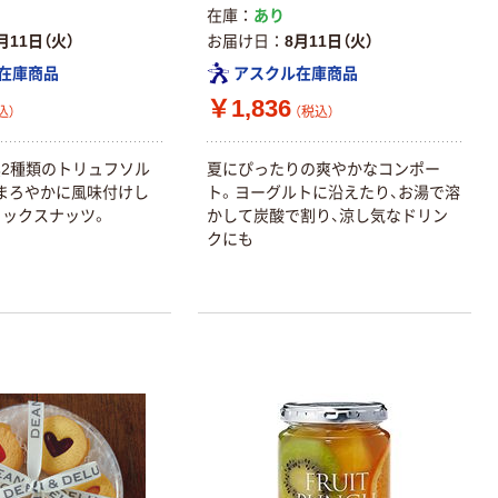
在庫
あり
月11日（火）
お届け日
8月11日（火）
在庫商品
アスクル在庫商品
￥1,836
込）
（税込）
2種類のトリュフソル
夏にぴったりの爽やかなコンポー
まろやかに風味付けし
ト。ヨーグルトに沿えたり、お湯で溶
ミックスナッツ。
かして炭酸で割り、涼し気なドリン
クにも
本気プライス
本気プライス
アスクル はたら
キングジム テプ
く ふせん 付箋
ラ TEPRA
75×25mm
PRO【純正】テー
プ 白ラベル