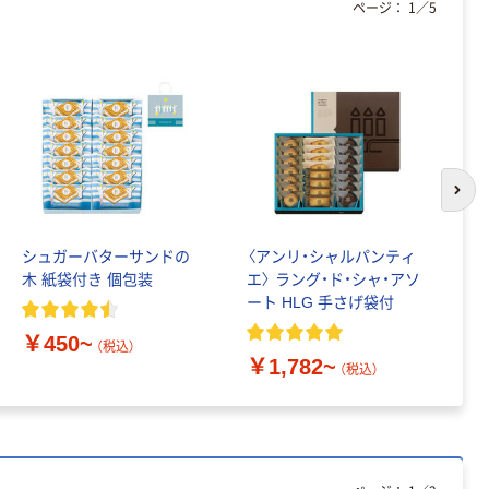
ページ：
1
／
5
次の
シュガーバターサンドの
〈アンリ・シャルパンティ
東
木 紙袋付き 個包装
エ〉 ラング・ド・シャ・アソ
越
ート HLG 手さげ袋付
ト
￥450~
（税込）
￥1,782~
￥
（税込）