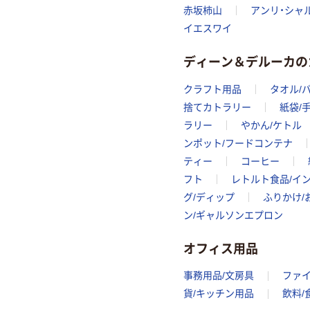
赤坂柿山
アンリ・シャ
イエスワイ
ディーン＆デルーカの
クラフト用品
タオル/
捨てカトラリー
紙袋/
ラリー
やかん/ケトル
ンポット/フードコンテナ
ティー
コーヒー
フト
レトルト食品/イ
グ/ディップ
ふりかけ/
ン/ギャルソンエプロン
オフィス用品
事務用品/文房具
ファ
貨/キッチン用品
飲料/