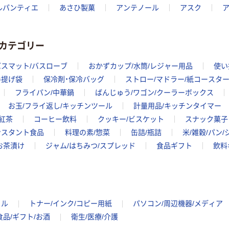
ルパンティエ
あさひ製菓
アンテノール
アスク
カテゴリー
バスマット/バスローブ
おかずカップ/水筒/レジャー用品
使い
手提げ袋
保冷剤・保冷バッグ
ストロー/マドラー/紙コースタ
フライパン/中華鍋
ばんじゅう/ワゴン/クーラーボックス
お玉/フライ返し/キッチンツール
計量用品/キッチンタイマー
紅茶
コーヒー飲料
クッキー/ビスケット
スナック菓子
ンスタント食品
料理の素/惣菜
缶詰/瓶詰
米/雑穀/パン
お茶漬け
ジャム/はちみつ/スプレッド
食品ギフト
飲料
イル
トナー/インク/コピー用紙
パソコン/周辺機器/メディア
食品/ギフト/お酒
衛生/医療/介護