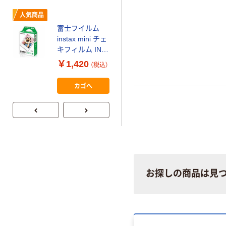
ミー+
￥149~
（税込）
人気商品
富士フイルム
本気プライス
instax mini チェ
アスクル はたら
キフィルム INS
く ふせん
MINI JP1 1パッ
￥1,420
（税込）
50×15mm
ク（10枚入り）
￥386~
（税込）
カゴへ
お探しの商品は見