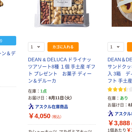
￥145~
￥358~
（税込）
（税込）
プ
本気プライス
オリジナル
トイレットペー
サントリー 伊右
パー ダブル60
衛門 「お茶、どう
ｍ 再生紙
ぞ。」 緑茶
）
100% 6ロール
￥460~
￥528~
カゴに入れる
（税込）
（税込）
リサイクル100
ィーン＆デ
芯あり FSC認
DEAN & DELUCA ドライナッ
DEAN＆D
証
オリジナル
オリジナル
ツアソート8種 １個 手土産 ギフ
サンドクッ
乾電池 単4
アスクル プラス
ト プレゼント お菓子 ディー
入 3箱 
形 アルカリ乾
チックグローブ
ン＆デルーカ
フト 手土
電池 北欧パッ
粉なし（パウダ
ケージ アスク
ーフリー）
￥140~
￥398~
在庫
1点
（税込）
（税込）
ルオリジナル
お届け日
8月11日（火）
在庫
あり
お届け日
8
アスクル在庫商品
オリジナル
本気プライス
アスクル
￥4,050
アスクルオリジ
ニチバン セロテ
（税込）
ナル ラミネー
ープ 大巻
￥3,888
トフィルム A4
￥124~
￥1
1個あたり
（税込）
カシューナッツ、マカダミアナッツ