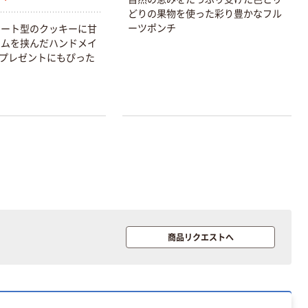
トイレシート
どりの果物を使った彩り豊かなフル
オリジナル
本気プライス
ーツポンチ
ハート型のクッキーに甘
アスクル フラッ
ャムを挟んだハンドメイ
トファイル エコ
プレゼントにもぴった
ノミータイプ
A4タテ(コクヨ
￥115~
（税込）
製造）
商品リクエストへ