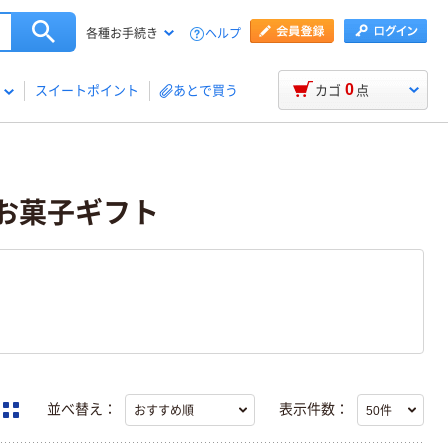
ヘルプ
各種お手続き
0
スイートポイント
あとで買う
カゴ
点
ツ/お菓子ギフト
並べ替え：
表示件数：