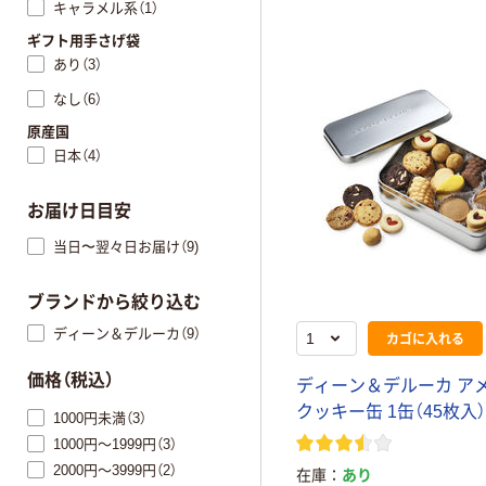
キャラメル系（1）
ギフト用手さげ袋
あり（3）
なし（6）
原産国
日本（4）
お届け日目安
当日〜翌々日お届け（9)
ブランドから絞り込む
ディーン＆デルーカ（9）
カゴに入れる
価格（税込）
ディーン＆デルーカ ア
クッキー缶 1缶（45枚入）
1000円未満（3）
1000円～1999円（3）
2000円～3999円（2）
在庫
あり