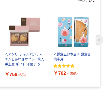
ページ：
1
／
2
次の
＜アンリ・シャルパンティ
＜鎌倉五郎本店＞ 鎌倉白
コ
エ＞しあわせサブレ 6枚入
桃半月
手土産 ギフト 洋菓子 クッ
￥
キー ビスケット 個包装 贈
￥702~
￥756
答品 紙袋付き
（税込）
（税込）