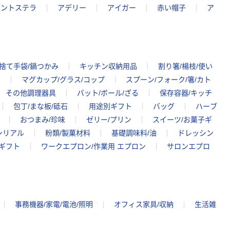
アントステラ
アデリー
アイガー
赤い帽子
ア
捨て手袋/鍋つかみ
キッチン収納用品
割り箸/楊枝/使い
ー
マグカップ/グラス/コップ
スプーン/フォーク/箸/カト
その他調理器具
バット/ボール/ざる
保存容器/キッチ
包丁/まな板/砥石
用途別ギフト
バッグ
ハーブ
おつまみ/珍味
ゼリー/プリン
スイーツ/お菓子ギ
/シリアル
粉類/製菓材料
基礎調味料/油
ドレッシン
ギフト
ワークエプロン/作業用 エプロン
サロンエプロ
事務機器/家電/電池/照明
オフィス家具/収納
生活雑