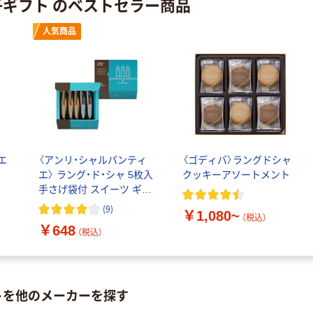
子ギフト のベストセラー商品
人気商品
エ
〈アンリ・シャルパンティ
〈ゴディバ〉ラングドシャ
エ〉 ラング・ド・シャ 5枚入
クッキーアソートメント
手さげ袋付 スイーツ ギフ
ト 洋菓子 焼き菓子 手土産
(
9
)
￥1,080~
（税込）
￥648
（税込）
トを他のメーカーを探す