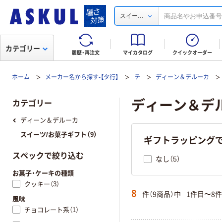
...
スイー
カテゴリー
履歴・再注文
マイカタログ
クイックオーダー
ホーム
メーカー名から探す-【タ行】
テ
ディーン＆デルーカ
ディーン＆デルー
カテゴリー
ディーン＆デルーカ
スイーツ/お菓子ギフト（9）
ギフトラッピング
スペックで絞り込む
なし（5）
お菓子・ケーキの種類
クッキー（3）
8
件（9商品）中
1件目〜8
風味
チョコレート系（1）