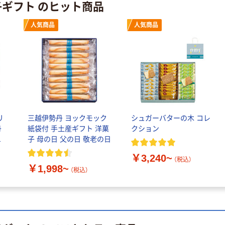
子ギフト のヒット商品
人気商品
人気商品
リ
三越伊勢丹 ヨックモック
シュガーバターの木 コレ
丹
紙袋付 手土産ギフト 洋菓
クション
フ
子 母の日 父の日 敬老の日
￥3,240~
（税込）
￥1,998~
（税込）