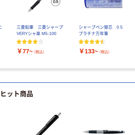
ホルダー 8色
￥918~
（税込）
133409 1セット
(8個入)
￥385
（税込）
人気商品
ニ
三菱鉛筆 三菱シャープ
シャープペン替芯 0.5
デビカ 丸筒
カゴへ
VERYシャ楽 M5-100
プラチナ万年筆
36cm ワニ柄
014003 1個
デビカ 抗菌スポ
￥268
￥77~
￥133~
（税込）
ンジケース
（税込）
（税込）
￥220~
（税込）
カゴへ
のヒット商品