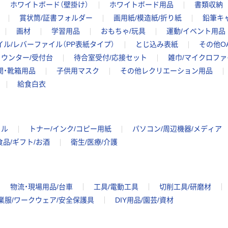
ホワイトボード（壁掛け）
ホワイトボード用品
書類収納
賞状筒/証書フォルダー
画用紙/模造紙/折り紙
鉛筆キ
画材
学習用品
おもちゃ/玩具
運動/イベント用品
イル/レバーファイル（PP表紙タイプ）
とじ込み表紙
その他O
カウンター/受付台
待合室受付/応接セット
雑巾/マイクロフ
関・靴箱用品
子供用マスク
その他レクリエーション用品
給食白衣
イル
トナー/インク/コピー用紙
パソコン/周辺機器/メディア
食品/ギフト/お酒
衛生/医療/介護
物流・現場用品/台車
工具/電動工具
切削工具/研磨材
業服/ワークウェア/安全保護具
DIY用品/園芸/資材