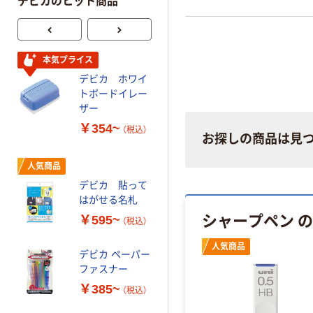
デビカのヒット商品
本気プライス
人気商品
デビカ ホワイ
デビカ 図書館
トボードイレー
ブックフィル
ザー
ム ロール
￥354~
￥378~
（税込）
（税込）
お探しの商品は見
デビカ カラー指
人気商品
サック 紙めくり
デビカ 貼って
天然ゴム素材 オ
はがせる名札
レンジ
￥396~
シャープペン 
（税込）
￥595~
（税込）
人気商品
本気プライス
デビカ ペーパー
ファスナー
デビカ つめか
え用ウッドスポ
￥385~
（税込）
ンジ 替え
020718