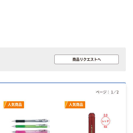
本気プライス
デビカ ホワイ
トボードイレー
ザー
￥354~
（税込）
商品リクエストへ
人気商品
デビカ 貼って
はがせる名札
ページ：
1
／
2
￥595~
（税込）
人気商品
人気商品
デビカ ペーパー
ファスナー
￥385~
（税込）