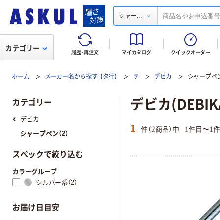
...
シャー
カテゴリー
履歴・再注文
マイカタログ
クイックオーダー
ホーム
メーカー名から探す-【タ行】
テ
デビカ
シャープペ
デビカ(DEBI
カテゴリー
デビカ
1
件（2商品）中
1件目〜1
シャープペン（2）
スペックで絞り込む
カラーグループ
シルバー系（2）
お届け日目安