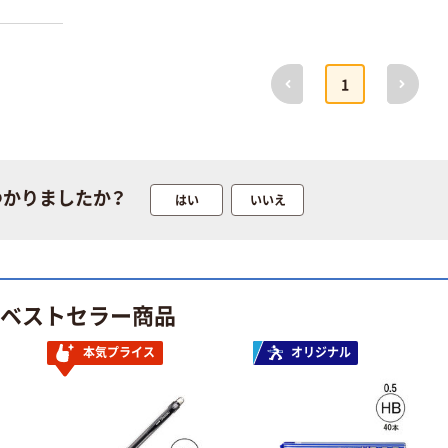
前へ
次へ
デビカ 水玉ふう
1
人気商品
せん
デビカ とっても
￥176~
クリーナー
（税込）
￥668~
（税込）
人気商品
つかりましたか？
はい
いいえ
デビカ メクリボ
デビカ 紙のクリ
ンN ニュアンス
ップ 薄くて軽い
カラーリボン
￥399~
（税込）
￥396~
（税込）
のベストセラー商品
デビカ axis つづ
デビカ ブックカ
りひも
バー 厚口タイプ
本気プライス
オリジナル
￥434~
（税込）
￥165~
（税込）
デビカ 紙製おど
デビカ 名札キー
うぐばこ A4