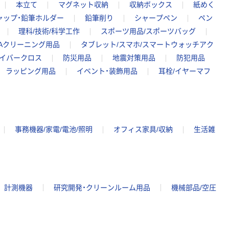
本立て
マグネット収納
収納ボックス
紙めく
ャップ・鉛筆ホルダー
鉛筆削り
シャープペン
ペン
理科/技術/科学工作
スポーツ用品/スポーツバッグ
Aクリーニング用品
タブレット/スマホ/スマートウォッチアク
ァイバークロス
防災用品
地震対策用品
防犯用品
ラッピング用品
イベント・装飾用品
耳栓/イヤーマフ
事務機器/家電/電池/照明
オフィス家具/収納
生活雑
計測機器
研究開発・クリーンルーム用品
機械部品/空圧