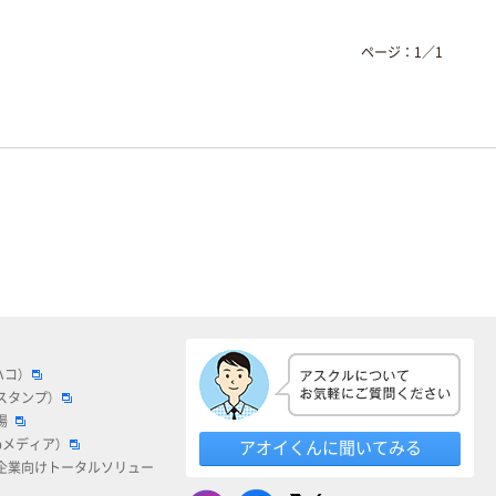
ページ：
1
／
1
ハコ）
スタンプ）
場
bメディア）
アオイくんに聞いてみる
企業向けトータルソリュー