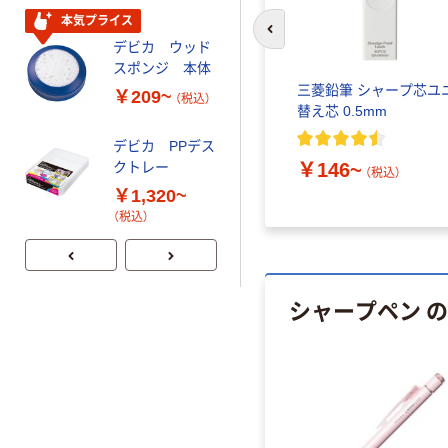
￥138
（税込）
本気プライス
前のスライドへ
デビカ ウッド
カゴへ
スポンジ 本体
プペン
三菱鉛筆 シャープ芯ユ
￥209~
（税込）
替え芯 0.5mm
人気商品
デビカ 地震番
デビカ PPデス
耐震用接着マッ
￥146~
クトレー
（税込）
ト
￥1,320~
￥570~
（税込）
（税込）
人気商品
デビカ 電動シャ
シャープペン 
ープナー A-05N
￥4,683~
（税込）