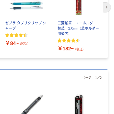
本気プライス
次の
デビカ ウッド
スポンジ 本体
ゼブラ タプリクリップ シ
三菱鉛筆 ユニホルダー
三
￥209~
（税込）
ャープ
替芯 2.0mm（芯ホルダー
（
用替芯）
径
デビカ PPデス
￥84~
クトレー
（税込）
￥182~
￥
￥1,320~
（税込）
（税込）
ページ：
1
／
2