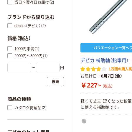
当日〜翌々日お届け（2)
ブランドから絞り込む
debika（デビカ）（2）
価格（税込）
バリエーション一覧へ（2
1000円未満（1）
2000円～3999円（1）
デビカ 補助軸（鉛筆用）
〜
円
1万回の購入
お届け日
8月7日（金）
検索
￥227~
（税込）
商品の種類
軽くて丈夫！短くなった鉛
に使える補助軸です。
カタログ掲載品（2）