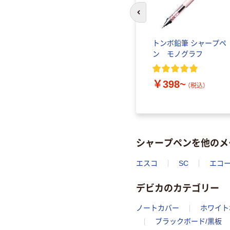
前のスライドへ
ユニアル
良品計画 シャープペン 無
トンボ鉛筆 シャープペ
ガエン
印良品
ン モノグラフ
シャー
 ブルー
￥490~
￥398~
.33 1
（税込）
（税込）
シャープペンを他のメ
エスコ
SC
エコ
デビカのカテゴリー
ノートカバー
ホワイト
ブラックボード/黒板