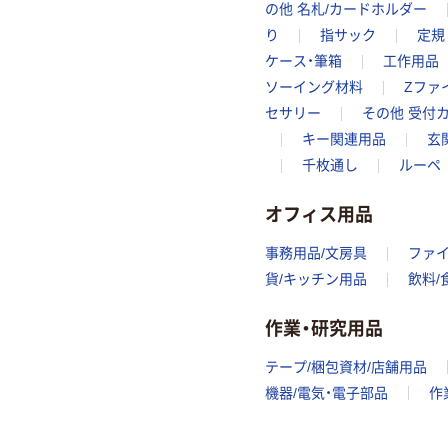
の他 名札/カードホルダー
り
指サック
定規
ケース・筆箱
工作用品
ソーイング材料
Zファ
セサリー
その他 受付
キー関連用品
玄
千枚通し
ルーペ
オフィス用品
事務用品/文房具
ファ
貨/キッチン用品
飲料/
作業・研究用品
テープ/梱包資材/店舗用品
機器/電気・電子部品
作