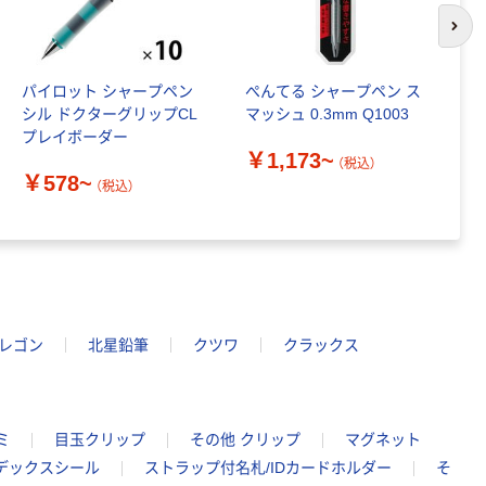
次の
パイロット シャープペン
ぺんてる シャープペン ス
ヘ
シル ドクターグリップCL
マッシュ 0.3mm Q1003
ン
プレイボーダー
ド
￥1,173~
（税込）
￥578~
￥
（税込）
レゴン
北星鉛筆
クツワ
クラックス
ミ
目玉クリップ
その他 クリップ
マグネット
デックスシール
ストラップ付名札/IDカードホルダー
そ