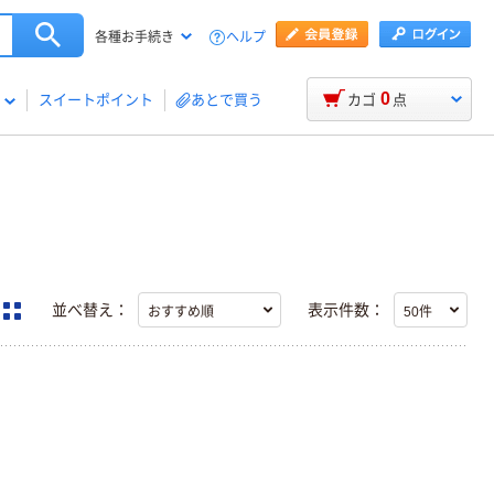
ヘルプ
各種お手続き
0
スイートポイント
あとで買う
カゴ
点
並べ替え：
表示件数：