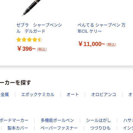
ゼブラ シャープペンシ
ぺんてる シャープペン 万
ル デルガード
年CIL ケリー
￥11,000~
（税込）
￥396~
（税込）
ーカーを探す
ー金属
エポックケミカル
オート
オロビアンコ
オ
ボードマーカー
多機能ボールペン
シールはがし
ハサ
製本カバー
ペーパーファスナー
つづりひも
イン