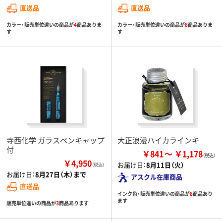
直送品
直送品
カラー・販売単位違いの商品が
4
商品ありま
カラー・販売単位違いの商品が
8
商品ありま
す
す
寺西化学 ガラスペンキャップ
大正浪漫ハイカラインキ
付
￥841
￥1,178
￥4,950
お届け日：
8月11日（火）
（税込）
お届け日：
8月27日（木）まで
アスクル在庫商品
直送品
インク色・販売単位違いの商品が
8
商品あり
ます
販売単位違いの商品が
3
商品あります