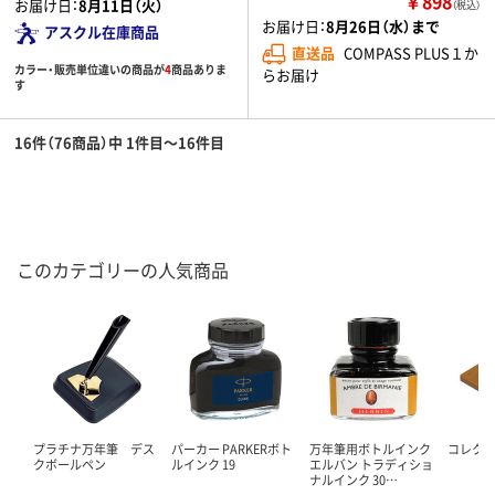
￥898
お届け日：
8月11日（火）
（税込）
お届け日：
8月26日（水）まで
アスクル在庫商品
直送品
COMPASS PLUS１か
カラー・販売単位違いの商品が
4
商品ありま
らお届け
す
16件（76商品）中 1件目～16件目
このカテゴリーの人気商品
プラチナ万年筆 デス
パーカー PARKERボト
万年筆用ボトルインク
コレクト
クボールペン
ルインク 19
エルバン トラディショ
ナルインク 30…