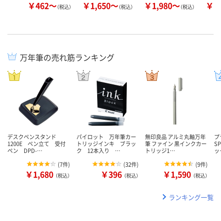
￥462～
￥1,650～
￥1,980～
￥3
（税込）
（税込）
（税込）
万年筆の売れ筋ランキング
デスクペンスタンド
パイロット 万年筆カー
無印良品 アルミ丸軸万年
プ
1200E ペン立て 受付
トリッジインキ ブラッ
筆 ファイン 黒インクカー
S
ペン DPD-…
ク 12本入り …
トリッジ1…
ッ
(
7件
)
(
32件
)
(
9件
)
￥1,680
￥396
￥1,590
（税込）
（税込）
（税込）
ランキング一覧