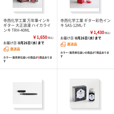
寺西化学工業 万年筆インキ
寺西化学工業 ギター彩色イン
ギター 大正浪漫 ハイカライ
キ SAS-12ML-T
ンキ TRH-40ML
￥1,430
（税込）
￥1,650
お届け日：
8月26日（水）まで
（税込）
お届け日：
8月26日（水）まで
直送品
直送品
カラー・販売単位違いの商品が
7
商品ありま
す
カラー・販売単位違いの商品が
3
商品ありま
す