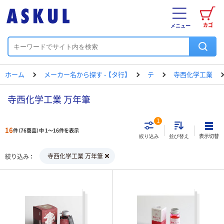
カゴ
メニュー
ホーム
メーカー名から探す - 【タ行】
テ
寺西化学工業
寺西化学工業 万年筆
1
16
件（76商品）中 1～16件を表示
表示切替
絞り込み
並び替え
寺西化学工業 万年筆
絞り込み