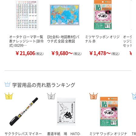
オータケ ローマ字一覧
【社会科・地図教材】パ
ミツヤ ワッポン オリジ
オータケ
表ナレッジシート(訓令
ウチ式 全図 全教図
ナル 赤
ッジシート 
式) 00299…
セット
￥21,606
￥9,680～
￥1,478～
￥1
（税込）
（税込）
（税込）
学習用品の売れ筋ランキング
サクラクレパス マイネー
書道半紙 鳩 HATO-
ミツヤ ワッポン オリジナ
T