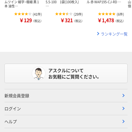
ムツイン 細字・極細 黒 1
5.5-100 1袋(100枚入)
ル 赤 WAP195-CJ-RD …
山
本 油性…
…
個
(
41件
)
(
29件
)
(
6件
)
￥129
￥321
￥1,478
（税込）
（税込）
（税込）
ランキング一覧
アスクルについて
お気軽にご質問ください。
新規会員登録
ログイン
ヘルプ