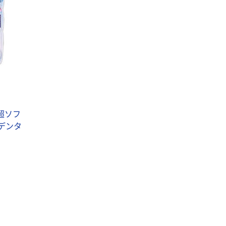
超ソフ
 デンタ
オリジナル
口腔ケアウエッ
トシート 無香料
ノンアルコール
ふた付 厚手 80
￥318
（税込）
枚入 1個 歯みが
きティッシュ ポ
カゴへ
ップアップ 介護