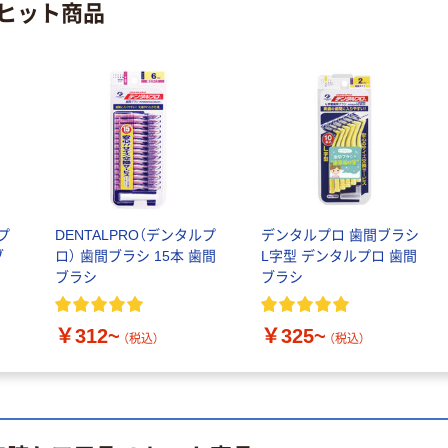
入）
ヒット商品
￥269~
（税込）
人気商品
松吉医科器械
ホスピタルうが
い受け
￥297~
（税込）
プ
DENTALPRO（デンタルプ
デンタルプロ 歯間ブラシ
ブ
ロ） 歯間ブラシ 15本 歯間
L字型 デンタルプロ 歯間
ブラシ
ブラシ
￥312~
￥325~
（税込）
（税込）