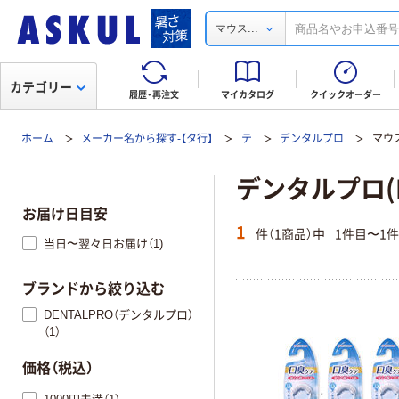
...
マウス
カテゴリー
履歴・再注文
マイカタログ
クイックオーダー
ホーム
メーカー名から探す-【タ行】
テ
デンタルプロ
マウ
デンタルプロ(D
お届け日目安
1
件（1商品）中
1件目〜1
当日〜翌々日お届け（1)
ブランドから絞り込む
DENTALPRO（デンタルプロ）
（1）
価格（税込）