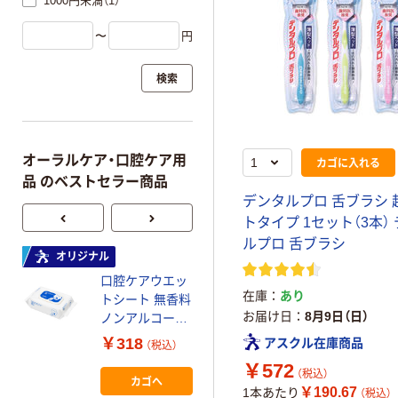
1000円未満（1）
〜
円
検索
オーラルケア・口腔ケア用
カゴに入れる
品 のベストセラー商品
デンタルプロ 舌ブラシ 
トタイプ 1セット（3本）
ルプロ 舌ブラシ
オリジナル
人気商品
口腔ケアウエッ
伊藤忠リーテイ
在庫
あり
トシート 無香料
ルリンク うが
お届け日
8月9日（日）
ノンアルコール
い用紙コップ
ふた付 厚手 80
3オンス
￥318
￥330~
アスクル在庫商品
（税込）
（税込）
枚入 1個 歯みが
￥572
きティッシュ ポ
（税込）
カゴへ
￥190.67
ップアップ 介護
人気商品
1本あたり
（税込）