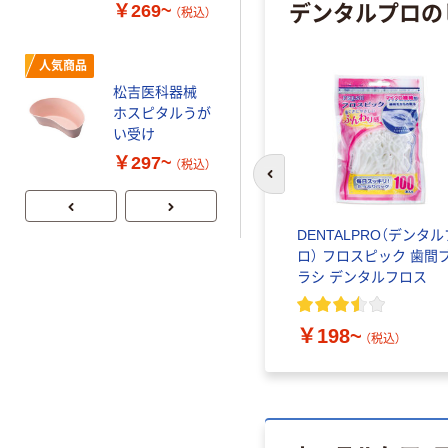
入）
デンタルプロの
￥269~
（税込）
人気商品
松吉医科器械
ホスピタルうが
い受け
￥297~
（税込）
前のスライドへ
デンタルプ
DENTALPRO（デンタルプ
DENTALPRO（デンタル
極細毛
ロ） ブラック
ロ） フロスピック 歯間
ラシ デンタルフロス
￥205~
（税込）
￥198~
（税込）