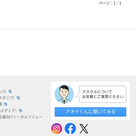
ページ：
1
／
1
ハコ）
スタンプ）
場
bメディア）
アオイくんに聞いてみる
企業向けトータルソリュー