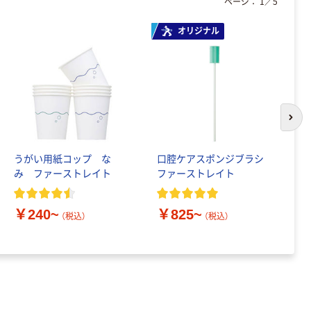
ページ：
1
／
5
オリジナル
次の
うがい用紙コップ な
口腔ケアスポンジブラシ
フ
み ファーストレイト
ファーストレイト
用
￥240~
￥825~
￥
（税込）
（税込）