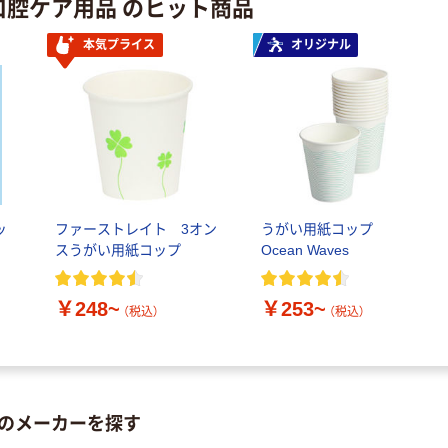
口腔ケア用品 のヒット商品
本気プライス
オリジナル
ッ
ファーストレイト 3オン
うがい用紙コップ
スうがい用紙コップ
Ocean Waves
￥248~
￥253~
（税込）
（税込）
のメーカーを探す