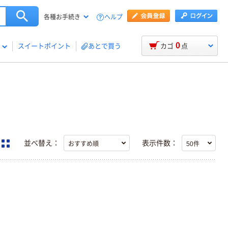
ヘルプ
各種お手続き
0
スイートポイント
あとで買う
カゴ
点
並べ替え：
表示件数：