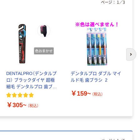
ページ：
1
／
3
次の
DENTALPRO（デンタルプ
デンタルプロ ダブル マイ
D
ロ） ブラックダイヤ 超極
ルド毛 歯ブラシ_2
ロ
細毛 デンタルプロ 歯ブラ
ン
￥159~
シ
（税込）
￥305~
￥
（税込）