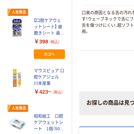
防災 オリジナル
ライオンケミカ
！
ル ニオイとる！
口臭の原因となる舌の汚れ
人気商品
酵素入り入れ歯
す！ウェーブネックで舌にフ
【口腔ケアウェ
洗浄剤 1箱
舌を傷つけにくい、超ソフ
ットシート】 歯
￥578~
（税込）
（132錠入）
用。
磨きシート 歯み
がき指サック 水
￥398
（税込）
不要 口腔ケア
個包装 指サック
カゴへ
型 防災 介護 1個
（8包入）
マウスピュア 口
腔ケアジェル
川本産業
￥423~
（税込）
お探しの商品は見
人気商品
昭和紙工 口腔
ケアウェットシ
ート 1個（50枚