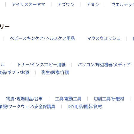
アイリスオーヤマ
アズワン
アヌシ
ウエルテッ
リー
ベビースキンケア・ヘルスケア用品
マウスウォッシュ
イル
トナー/インク/コピー用紙
パソコン/周辺機器/メディア
食品/ギフト/お酒
衛生/医療/介護
物流・現場用品/台車
工具/電動工具
切削工具/研磨材
業服/ワークウェア/安全保護具
DIY用品/園芸/資材