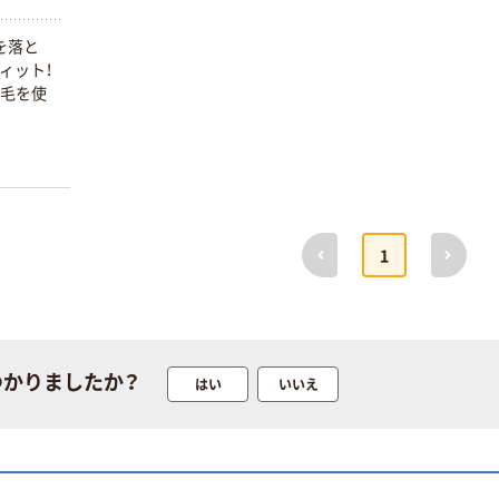
防災 オリジナル
を落と
人気商品
ィット！
【口腔ケアウェ
ト毛を使
ットシート】 歯
磨きシート 歯み
がき指サック 水
￥398
（税込）
不要 口腔ケア
個包装 指サック
カゴへ
型 防災 介護 1個
（8包入）
前へ
次へ
1
マウスピュア 口
腔ケアジェル
川本産業
￥423~
（税込）
つかりましたか？
はい
いいえ
人気商品
昭和紙工 口腔
ケアウェットシ
ート 1個（50枚