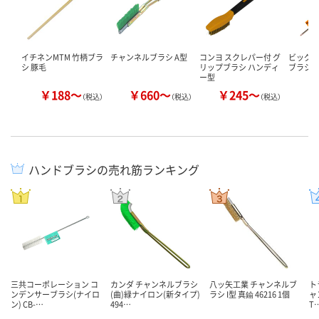
イチネンMTM 竹柄ブラ
チャンネルブラシ A型
コンヨ スクレパー付 グ
ビッグマ
シ 豚毛
リップブラシ ハンディ
ブラシ
ー型
￥188～
￥660～
￥245～
￥
（税込）
（税込）
（税込）
ハンドブラシの売れ筋ランキング
三共コーポレーション コ
カンダ チャンネルブラシ
八ッ矢工業 チャンネルブ
ト
ンデンサーブラシ(ナイロ
(曲)緑ナイロン(新タイプ)
ラシ I型 真鍮 46216 1個
ャ
ン) CB-…
494…
T