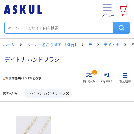
カゴ
メニュー
ホーム
メーカー名から探す - 【タ行】
テ
デイトナ
デイトナ ハンドブラシ
1
1
件（1商品）中 1～1件を表示
表示切替
絞り込み
並び替え
デイトナ ハンドブラシ
絞り込み